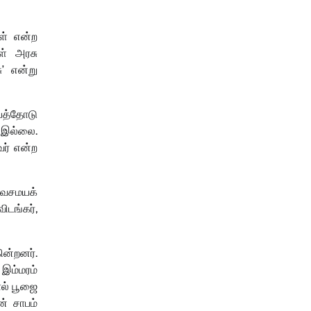
ள் என்ற
ள் அரசு
’ என்று
டபத்தோடு
 இல்லை.
வர் என்ற
சைவசமயக்
ிடங்கர்,
ன்றனர்.
 இம்மரம்
ல் பூஜை
் சாபம்