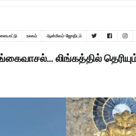
ளையாட்டு
உலகம்
ஆன்மிகம்-ஜோதிடம்
்கைவாசல்… லிங்கத்தில் தெரியும