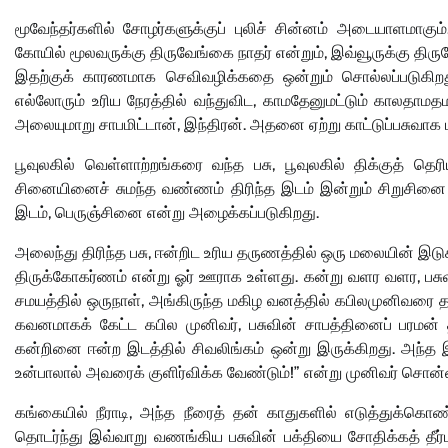
மூவேந்தர்களில் சோழர்களுக்குப் புலிச் சின்னம் அடையாளமாகு
கோயில் மூலவருக்கு திருவேங்கை நாதர் என்றும், இவ்வூருக்கு தி
இதற்குக் காரணமாக செவிவழிக்கதை ஒன்றும் சொல்லப்படுகிற
எல்லோரும் உரிய நேரத்தில் வந்துவிட, காமதேனுமட்டும் காலதாம
அலையுமாறு சாபமிட்டான், இந்திரன். அதனை ஏற்று காட்டுப்பசுவாக மா
பூவுலகில் வெள்ளாற்றங்கரை வந்த பசு, பூவுலகில் திக்குத் தெ
சினையினைச் சுமந்த வண்ணம் திரிந்த இடம் இன்றும் சிறுசினை 
இடம், பெருஞ்சினை என்று அழைக்கப்படுகிறது.
அலைந்து திரிந்த பசு, ஈன்றிட உரிய தருணத்தில் ஒரு மலையின் இடு
திருக்கோகர்ணம் என்று ஓர் ஊராக உள்ளது. கன்று வளர வளர, பசு
சமயத்தில் ஒருநாள், அங்கிருந்த மகிழ வனத்தில் கபிலமுனிவரை தரிசி
கவனமாகக் கேட்ட கபில முனிவர், பசுவின் சாபத்தினைப் பரமன் த
கன்றினை ஈன்ற இடத்தில் சிவலிங்கம் ஒன்று இருக்கிறது. அந
உன்பாலால் அவரைக் குளிர்விக்க வேண்டும்!” என்று முனிவர் சொன்
கங்கையில் நீராடி, அந்த நீரைத் தன் காதுகளில் எடுத்துக்கொண
தொடர்ந்து இவ்வாறு வணங்கிய பசுவின் பக்தியை சோதிக்கத் தீர்