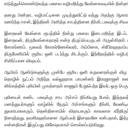
எடுத்துக்கொண்டுவந்த பசுவை வழிமறித்து வேங்கைவடிவில் நின்
தனது அன்றாட வழிபாட்டினை முடித்துவிட்டு வந்து அதற்கு ஆ
உணர்ந்த ஈசன், இந்திரன் அளித்த சாபத்தினை நீக்கி, பசுவுக்கு ச
இறைவன் வேங்கை ரூபத்தில் நின்று பசுவை இடைமறித்த இடம், 
இறைவன், திருவேங்கைநாதர் என்ற திருப்பெயருடன் அருள்கிறார். 
கோகர்ணம். மூலவர் கோகர்ணேஸ்வரர், அம்பிகை, ஸ்ரீபிரஹதாம
திருமேனியில் சூரிய ஒளி படர்ந்து கிடக்கும். இந்நேரத்தில் வழி
சிலிர்ப்பான விஷயம்.
ஆயிரம் ஆண்டுகளுக்கு முன்பே சூரிய ஒளி கருவறைக்குள் விழ
தொழில் நுட்பம் அறிந்த வல்லுநராக மாமன்னர் இராஜராஜன் கண
லிங்கத்தில் புலியின் முகத்தைக் காணும் பேறுபெற்ற இவர், ஒரு பெர
புலியைக் கண்ட பசுவுக்கு சாப அச்சம் நீங்கியது போல், இத்தல
மனத்துயர்களும் வாழ்வில் நேரும் அச்சங்களும் நீங்கி, வே
துவாரபாலகரும், தென்திசையில் விநாயகரும் காவலாக வீற்றிருப்
நிறைந்தது. நவகிரஹங்களை ஆள்பவர் இறைவனே என்பதால், இத்தல
சன்னதிகள் இருப்பது விசேஷமாகச் சொல்லப்படுகிறது.