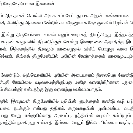
றார் வேதவேதியரான இறைவன்.
காரம் ஆவதாகச் சொல்லி அவகாசம் கேட்டது பசு. அதன் உண்மையான 
ிவகதி அளித்து அதனை மீண்டும் காமதேனுவாக தேவருலகில் பிறக்கச் செ
இன்று திருவேங்கை வாசல் எனும் ஊராகத் திகழ்கிறது. இத்தலத்த
பசு தன் காதுகளில் நீர் எடுத்துச் சென்று இறைவனை ஆராதித்த இடம
்பாள். இத்தலத்தில் தினமும் காலைமுதல் உச்சிப் பொழுது வரை
படுவோர், லிங்கத் திருமேனியில் புலியின் தோற்றத்தைக் காணமுடியும
 வேண்டும். அவ்வொளியில் புலியின் அடையாளம் நிலைபெற வேண்டு
்பதி கோயிலை வடிவமைத்திருப்பது மனித வரலாற்றிற்கான புதுமை
ும் சிவபக்தர் என்பதற்கு இது வரலாற்று உண்மையாகும்.
த்தில் இறைவன் திருமேனியில் புலியின் ரூபத்தைக் கண்டு வழி பட
ண்டியவை நடக்கும் என்பது ஐதிகம். கருவறையின் முன்மண்டப வடத
பது வேறு எங்குமில்லாத அமைப்பு. நந்தியின் வடிவம் கம்பீரமும்
த்தில் நவகிரஹ சன்னதி இல்லை. மேலும் இங்கே பிள்ளையாருக்கு