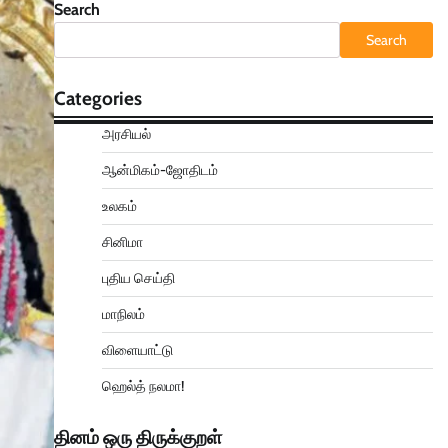
Search
Search
Categories
அரசியல்
ஆன்மிகம்-ஜோதிடம்
உலகம்
சினிமா
புதிய செய்தி
மாநிலம்
விளையாட்டு
ஹெல்த் நலமா!
தினம் ஒரு திருக்குறள்