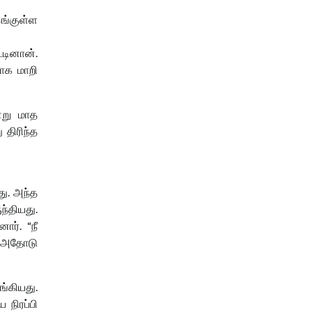
ங்குள்ள
டினான்.
வாக மாறி
ன்று மாத
திரிந்த
து. அந்த
ந்தியது.
ர். “நீ
. அதோடு
்கியது.
 நிரப்பி