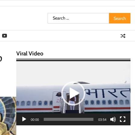
Search
for:
Viral Video
்
Video
Player
00:00
03:54