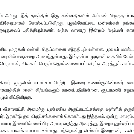
ம் அரிது. இத் தலத்தில் இரு சன்னதிகளில் அம்மன் பிரஹதாம்பா
ிசேஷமாகச் சொல்லப்படுகிறது. புதுக்கோட்டை மன்னர்கள் தங்க
வுருவைப் பதித்திருந்தனர். அந்த வரலாறு இன்றும் ‘அம்மன் காசு
ாக்கிய முருகன் வள்ளி, தெய்வானை சந்நதியும் உள்ளன. மூலவர் மண்
வடிவில் கருவறை அமைந்துள்ளது. இங்குள்ள முருகன் கையில் வேல்
 பெருமான், விலகாப் பெரும் தொல்லையையும் விரட்டி அடித்துக் காப்ப
ருக்கிறார். குருவின் கடாட்சம் பெற்றிட இவரை வணங்குகின்றனர். 
ிராகாரத்தில் நாகர் சிற்பங்களும் காணப்படுகின்றன. சூடாமணி சதுரவ
ும் கிட்டுகிறது.
ி விசாலாட்சி அமைந்து புண்ணிய அருட்கடாட்சத்தை அள்ளித் தருகி
னர். இரண்டு தல விருட்சங்களைக் கொண்டது இத்தலம். ஒன்று மாமரம்.
ாமர இலையில் கைப்பிடி அளவு எடுத்து அரைத்து, இறைவனுக்குப் பா
ிக்கை காலங்காலமாக உள்ளது. மற்றொன்று வில்வம் இறைவன், பசுவின