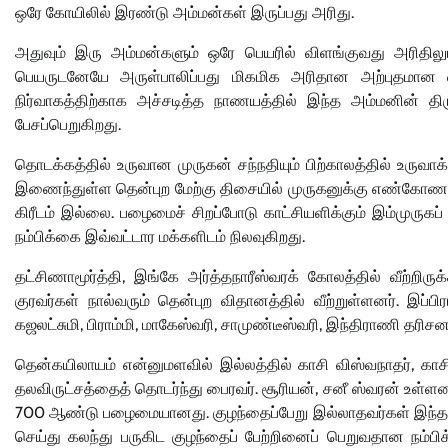
ஒரே கோயிலில் இரண்டு அம்மன்கள் இருப்பது அரிது.
அதுவும் இரு அம்மன்களும் ஒரே பெயரில் விளங்குவது அரிதிலு
பெயருடனேயே அருள்பாலிப்பது மிகமிக அரிதான அற்புதமான வ
நிர்வாகத்திற்காக அச்சடித்த நாணயத்தில் இந்த அம்மனின் திரு
பேசப்பெறுகிறது.
தொடக்கத்தில் உருவான முருகன் சந்நதியும் பிற்காலத்தில் உருவ
இணைந்துள்ள தென்புற மேற்கு திசையில் முருகனுக்கு எண்கோண 
கிரீடம் இல்லை. பழைமைச் சிறப்போடு காட்சியளிக்கும் இம்முருகப்
நம்பிக்கை இவ்வட்டார மக்களிடம் நிலவுகிறது.
தட்சிணாமூர்த்தி, இங்கே அர்த்தநாரீஸ்வரக் கோலத்தில் வீற்றி
குரவர்கள் நால்வரும் தென்புற விதானத்தில் வீற்றுள்ளனர். இப்ப
கஜலட்சுமி, பிராம்மி, மாகேஸ்வரி, சாமுண்டீஸ்வரி, இந்திராணி தரிசனம
தென்கயிலாயம் என்னுமளவில் இல்லத்தில் காசி விஸ்வநாதர், காச
தலவிருட்சத்தைத் தொடர்ந்து பைரவர். சூரியன், சனீ ஸ்வரன் உள்ள
700 ஆண்டு பழைமையானது. குழந்தைப்பேறு இல்லாதவர்கள் இந்த ம
செய்து கலந்து பருகிட குழந்தைப் பேற்றினைப் பெறுவதான நம்ப