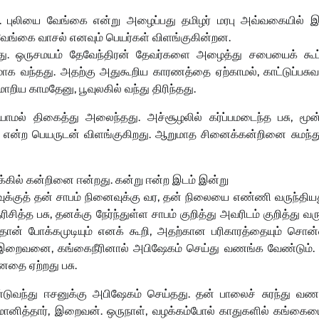
ம். புலியை வேங்கை என்று அழைப்பது தமிழர் மரபு அவ்வகையில் இ
ருவேங்கை வாசல் எனவும் பெயர்கள் விளங்குகின்றன.
து. ஒருசமயம் தேவேந்திரன் தேவர்களை அழைத்து சபையைக் கூட்
தமாக வந்தது. அதற்கு அதுகூறிய காரணத்தை ஏற்காமல், காட்டுப்பசு
றிய காமதேனு, பூவுலகில் வந்து திரிந்தது.
ரியாமல் திகைத்து அலைந்தது. அச்சூழலில் கர்ப்பமடைந்த பசு, மூ
என்ற பெயருடன் விளங்குகிறது. ஆறுமாத சினைக்கன்றினை சுமந்து 
க்கில் கன்றினை ஈன்றது. கன்று ஈன்ற இடம் இன்று
வுக்குத் தன் சாபம் நினைவுக்கு வர, தன் நிலையை எண்ணி வருந்திய
த்த பசு, தனக்கு நேர்ந்துள்ள சாபம் குறித்து அவரிடம் குறித்து வரு
ான் போக்கமுடியும் எனக் கூறி, அதற்கான பரிகாரத்தையும் சொன்னா
்த இறைவனை, கங்கைநீரினால் அபிஷேகம் செய்து வணங்க வேண்டும்
னதை ஏற்றது பசு.
்டுவந்து ஈசனுக்கு அபிஷேகம் செய்தது. தன் பாலைச் சுரந்து வணங
மானித்தார், இறைவன். ஒருநாள், வழக்கம்போல் காதுகளில் கங்கையை