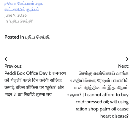
தவெக வேட்பாளர் மனு;
கூட்டணியில் குழப்பம்
June 9, 2026
In "புதிய செய்தி"
Posted in
புதிய செய்தி
Post
Previous:
Next:
navigation
Peddi Box Office Day 1: रामचरण
செக்கு எண்ணெய் வாங்க
की ‘पेड्डी’ पहले दिन करेगी सॉलिड
வசதியில்லை; ரேஷன் பாமாயில்
कमाई, बॉक्स ऑफिस पर ‘धुरंधर’ और
பயன்படுத்தினால் இதயநோய்
‘गदर 2’ का रिकॉर्ड टूटना तय
வருமா? | I cannot afford to buy
cold-pressed oil; will using
ration shop palm oil cause
heart disease?