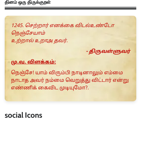
தினம் ஒரு திருக்குறள்
1245. செற்றார் எனக்கை விடல்உண்டோ
நெஞ்சேயாம்
உற்றால் உறாஅ தவர்.
- திருவள்ளுவர்
மு.வ. விளக்கம்:
நெஞ்சே! யாம் விரும்பி நாடினாலும் எம்மை
நாடாத அவர் நம்மை வெறுத்து விட்டார் என்று
எண்ணிக் கைவிட முடியும‌ோ?.
social Icons