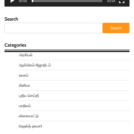
00:00
03:54
Search
Search
Categories
அரசியல்
ஆன்மிகம்-ஜோதிடம்
உலகம்
சினிமா
புதிய செய்தி
மாநிலம்
விளையாட்டு
ஹெல்த் நலமா!