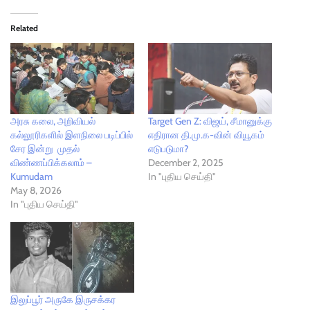
Related
அரசு கலை, அறிவியல்
Target Gen Z: விஜய், சீமானுக்கு
கல்லூரிகளில் இளநிலை படிப்பில்
எதிரான தி.மு.க-வின் வியூகம்
சேர இன்று முதல்
எடுபடுமா?
விண்ணப்பிக்கலாம் –
December 2, 2025
Kumudam
In "புதிய செய்தி"
May 8, 2026
In "புதிய செய்தி"
இலுப்பூர் அருகே இருசக்கர