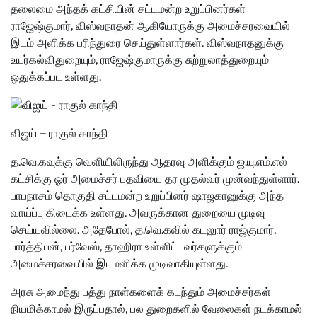
தலைமை அந்தக் கட்சியின் சட்டமன்ற உறுப்பினர்கள்
ராஜேஷ்குமார், விஸ்வநாதன் ஆகியோருக்கு அமைச்சரவையில்
இடம் அளிக்க பரிந்துரை செய்துள்ளார்கள். விஸ்வநாதனுக்கு
உயர்கல்விதுறையும், ராஜேஷ்குமாருக்கு சுற்றுலாத்துறையும்
ஒதுக்கப்பட உள்ளது.
விஜய் – ராகுல் காந்தி
த.வெ.கவுக்கு வெளியிலிருந்து ஆதரவு அளிக்கும் ஐ.யு.எம்.எல்
கட்சிக்கு ஓர் அமைச்சர் பதவியை தர முதல்வர் முன்வந்துள்ளார்.
பாபநாசம் தொகுதி சட்டமன்ற உறுப்பினர் ஷாஜகானுக்கு அந்த
வாய்ப்பு கிடைக்க உள்ளது. அவருக்கான துறையை முடிவு
செய்யவில்லை. அதேபோல், த.வெ.கவில் கடலுார் ராஜ்குமார்,
பார்த்திபன், பர்வேஸ், தாஹிரா உள்ளிட்டவர்களுக்கும்
அமைச்சரவையில் இடமளிக்க முடிவாகியுள்ளது.
அரசு அமைந்து பத்து நாள்களைக் கடந்தும் அமைச்சர்கள்
நியமிக்காமல் இருப்பதால், பல துறைகளில் வேலைகள் நடக்காமல்