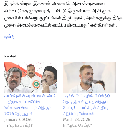
இருக்கின்றன. இதனால், விரைவில் அமைச்சரவையை
விரிவுபடுத்த முதல்வர் திட்டமிட்டு இருக்கிறார். அ.தி.மு.க
முகாமில் பல்வேறு குழப்பங்கள் இருப்பதால், அவர்களுக்கு இந்த
முறை அமைச்சரவையில் வாய்ப்பு கிடையாது” என்கிறார்கள்.
நன்றி
Related
காங்கிரஸின் அரசியல் ஸ்டன்ட்?
புதுச்சேரி: `புதுச்சேரியில் 30
– திமுக கூட்டணியின்
தொகுதிகளிலும் தனித்துப்
'லட்சுமண ரேகை'யும் அதிரும்
போட்டி!' – காங்கிரஸ் அதிரடி
2026 தேர்தலும்!
அறிவிப்பு பின்னணி
January 2, 2026
March 23, 2026
In "புதிய செய்தி"
In "புதிய செய்தி"