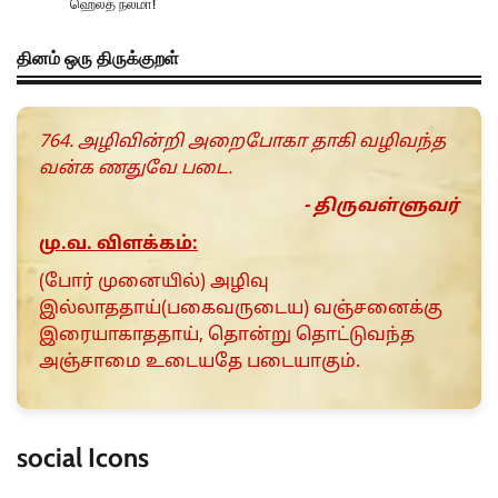
ஹெல்த் நலமா!
தினம் ஒரு திருக்குறள்
764. அழிவின்றி அறைபோகா தாகி வழிவந்த
வன்க ணதுவே படை.
- திருவள்ளுவர்
மு.வ. விளக்கம்:
(போர் முனையில்) அழிவு
இல்லாததாய்(பகைவருடைய) வஞ்சனைக்கு
இரையாகாததாய், தொன்று தொட்டுவந்த
அஞ்சாமை உடையதே படையாகும்.
social Icons