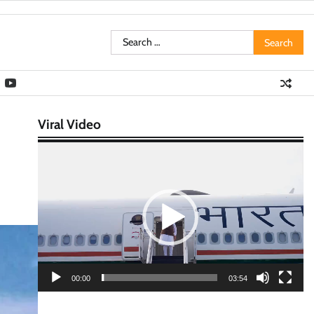
Search
for:
Viral Video
Video
Player
00:00
03:54