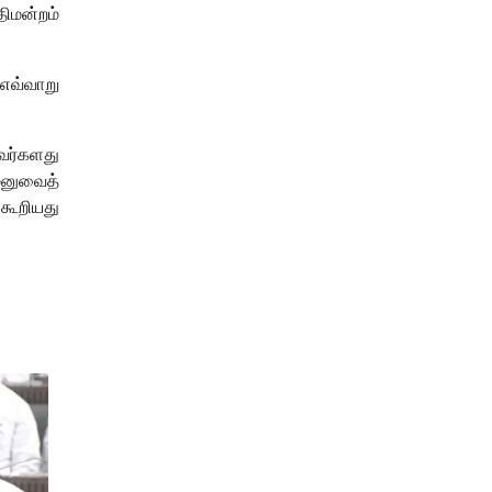
திமன்றம்
 எவ்வாறு
வர்களது
 மனுவைத்
கூறியது