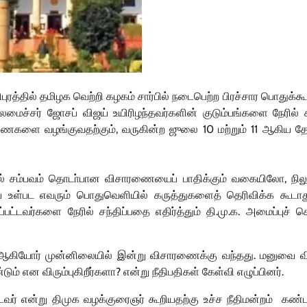
ுரத்தில் தமிழக வெற்றி கழகம் சார்பில் நடைபெற்ற பிரச்சார பொதுக்கூட
ுதலமைச்சர் ஜோசப் விஜய் உயிரிழந்தவர்களின் குடும்பங்களை நேரில் ச
ைகளை வழங்குவதற்கும், வருகின்ற ஜுலை 10 மற்றும் 11 ஆகிய தே
சல் சம்பவம் தொடா்பான விசாரணையைப் பாதிக்கும் வகையிலோ, நில
உள்பட எவரும் பொதுவெளியில் கருத்துகளைத் தெரிவிக்க கூடாத
ப்பட்டவர்களை நேரில் சந்திப்பதை எதிர்த்தும் தி.மு.க. அமைப்புச் 
கு ஆகியோர் முன்னிலையில் இன்று விசாரணைக்கு வந்தது. மனுவை வி
டும் என விரும்புகிறீர்களா? என்று நீதிபதிகள் கேள்வி எழுப்பினர்.
பட்டவர் என்று திமுக வழக்குரைஞர் கூறியதற்கு உச்ச நீதிமன்றம் க