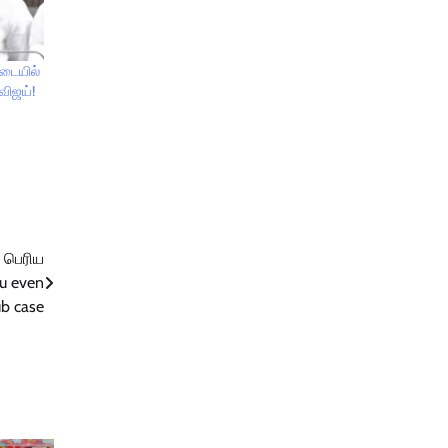
படையில்
விஜய்!
 பெரிய
ou even
ub case