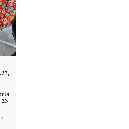
வ.23,
icts
 23
0