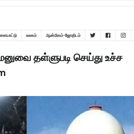
ளையாட்டு
உலகம்
ஆன்மிகம்-ஜோதிடம்
மனுவை தள்ளுபடி செய்து உச்ச
am