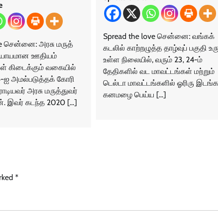
e
Spread the love சென்னை: வங்கக்
e சென்னை: அரசு மருத்​
கடலில் காற்றழுத்த தாழ்வுப் பகுதி உ
 நியாயமான ஊதியம்
உள்ள நிலையில், வரும் 23, 24-ம்
ள் கிடைக்​கும் வகையில்
தேதிகளில் வட மாவட்டங்கள் மற்றும்
 அமல்​படுத்தக் கோரி
டெல்டா மாவட்டங்களில் ஓரிரு இடங்க
ியவர் அரசு மருத்​துவர்
கனமழை பெய்ய […]
மன். இவர் கடந்த 2020 […]
arked
*