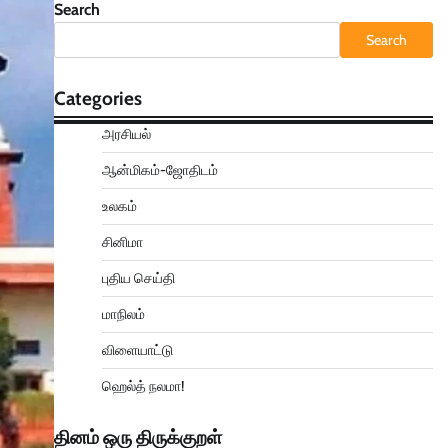
Search
Search
Categories
அரசியல்
ஆன்மிகம்-ஜோதிடம்
உலகம்
சினிமா
புதிய செய்தி
மாநிலம்
விளையாட்டு
ஹெல்த் நலமா!
தினம் ஒரு திருக்குறள்