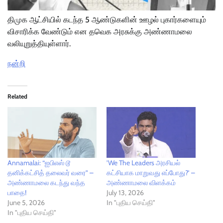
திமுக ஆட்சியில் கடந்த 5 ஆண்டுகளின் ஊழல் புகார்களையும்
விசாரிக்க வேண்டும் என தவெக அரசுக்கு அண்ணாமலை
வலியுறுத்தியுள்ளார்.
நன்றி
Related
Annamalai: “ஐபிஎஸ் டூ
’We The Leaders அரசியல்
தனிக்கட்சித் தலைவர் வரை” –
கட்சியாக மாறுவது எப்போது?’ –
அண்ணாமலை கடந்து வந்த
அண்ணாமலை விளக்கம்
பாதை!
July 13, 2026
June 5, 2026
In "புதிய செய்தி"
In "புதிய செய்தி"