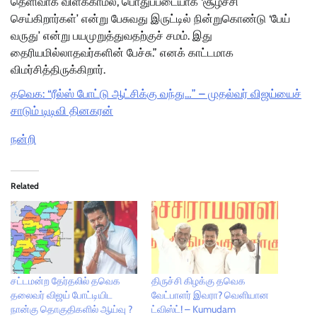
தெளிவாக விளக்காமல், பொதுப்படையாக ‘சூழ்ச்சி
செய்கிறார்கள்’ என்று பேசுவது இருட்டில் நின்றுகொண்டு ‘பேய்
வருது’ என்று பயமுறுத்துவதற்குச் சமம். இது
தைரியமில்லாதவர்களின் பேச்சு.” எனக் காட்டமாக
விமர்சித்திருக்கிறார்.
தவெக: “ரீல்ஸ் போட்டு ஆட்சிக்கு வந்து…” – முதல்வர் விஜய்யைச்
சாடும் டிடிவி தினகரன்
நன்றி
Related
சட்டமன்ற தேர்தலில் தவெக
திருச்சி கிழக்கு தவெக
தலைவர் விஜய் போட்டியிட
வேட்பாளர் இவரா? வெளியான
நான்கு தொகுதிகளில் ஆய்வு ?
ட்விஸ்ட்! – Kumudam