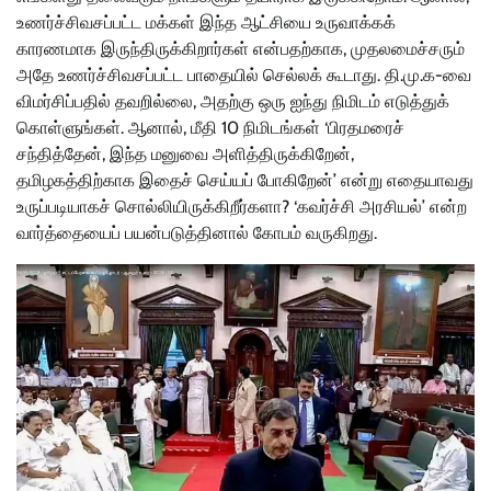
உணர்ச்சிவசப்பட்ட மக்கள் இந்த ஆட்சியை உருவாக்கக்
காரணமாக இருந்திருக்கிறார்கள் என்பதற்காக, முதலமைச்சரும்
அதே உணர்ச்சிவசப்பட்ட பாதையில் செல்லக் கூடாது. தி.மு.க-வை
விமர்சிப்பதில் தவறில்லை, அதற்கு ஒரு ஐந்து நிமிடம் எடுத்துக்
கொள்ளுங்கள். ஆனால், மீதி 10 நிமிடங்கள் ‘பிரதமரைச்
சந்தித்தேன், இந்த மனுவை அளித்திருக்கிறேன்,
தமிழகத்திற்காக இதைச் செய்யப் போகிறேன்’ என்று எதையாவது
உருப்படியாகச் சொல்லியிருக்கிறீர்களா? ‘கவர்ச்சி அரசியல்’ என்ற
வார்த்தையைப் பயன்படுத்தினால் கோபம் வருகிறது.