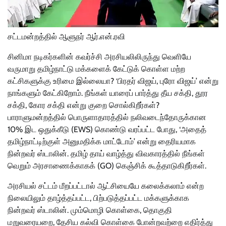
சட்டமன்றத்தில் ஆளுநர் ஆர்.என்.ரவி
சினிமா நடிகர்களின் கவர்ச்சி அரசியலிலிருந்து வெளியே
வருமாறு தமிழ்நாட்டு மக்களைக் கேட்டுக் கொள்ள மற்ற
கட்சிகளுக்கு உரிமை இல்லையா? ‘பிரதர் விஜய், புரோ விஜய்’ என்று
நாங்களும் கேட்கிறோம். நீங்கள் யாரைப் பார்த்து தீய சக்தி, தூர
சக்தி, கோர சக்தி என்று குறை சொல்கிறீர்கள்?
பாராளுமன்றத்தில் பொருளாதாரத்தில் நலிவடைந்தோருக்கான
10% இட ஒதுக்கீடு (EWS) கொண்டு வரப்பட்ட போது, ‘அதைத்
தமிழ்நாட்டிற்குள் அனுமதிக்க மாட்டோம்’ என்று தைரியமாக
நின்றவர் ஸ்டாலின். தமிழ் தாய் வாழ்த்து விவகாரத்தில் நீங்கள்
வெறும் அரசாணைக்காகக் (GO) கெஞ்சிக் கூத்தாடுகிறீர்கள்.
அரசியல் சட்டம் மீறப்பட்டால் ஆட்சியையே கலைக்கலாம் என்ற
நிலையிலும் தாழ்த்தப்பட்ட, பிற்படுத்தப்பட்ட மக்களுக்காக
நின்றவர் ஸ்டாலின். மும்மொழி கொள்கை, தொகுதி
மறுவரையறை, தேசிய கல்வி கொள்கை போன்றவற்றை எதிர்த்து