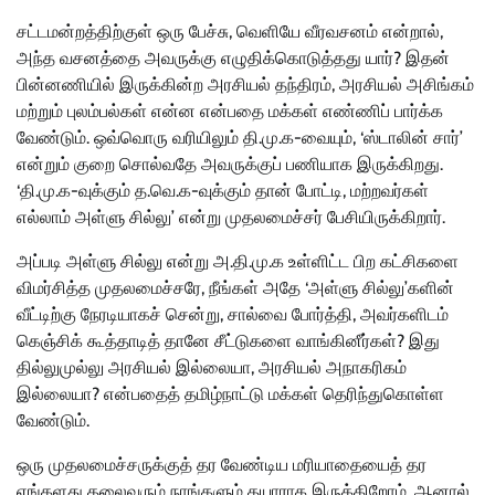
சட்டமன்றத்திற்குள் ஒரு பேச்சு, வெளியே வீரவசனம் என்றால்,
அந்த வசனத்தை அவருக்கு எழுதிக்கொடுத்தது யார்? இதன்
பின்னணியில் இருக்கின்ற அரசியல் தந்திரம், அரசியல் அசிங்கம்
மற்றும் புலம்பல்கள் என்ன என்பதை மக்கள் எண்ணிப் பார்க்க
வேண்டும். ஒவ்வொரு வரியிலும் தி.மு.க-வையும், ‘ஸ்டாலின் சார்’
என்றும் குறை சொல்வதே அவருக்குப் பணியாக இருக்கிறது.
‘தி.மு.க-வுக்கும் த.வெ.க-வுக்கும் தான் போட்டி, மற்றவர்கள்
எல்லாம் அள்ளு சில்லு’ என்று முதலமைச்சர் பேசியிருக்கிறார்.
அப்படி அள்ளு சில்லு என்று அ.தி.மு.க உள்ளிட்ட பிற கட்சிகளை
விமர்சித்த முதலமைச்சரே, நீங்கள் அதே ‘அள்ளு சில்லு’களின்
வீட்டிற்கு நேரடியாகச் சென்று, சால்வை போர்த்தி, அவர்களிடம்
கெஞ்சிக் கூத்தாடித் தானே சீட்டுகளை வாங்கினீர்கள்? இது
தில்லுமுல்லு அரசியல் இல்லையா, அரசியல் அநாகரிகம்
இல்லையா? என்பதைத் தமிழ்நாட்டு மக்கள் தெரிந்துகொள்ள
வேண்டும்.
ஒரு முதலமைச்சருக்குத் தர வேண்டிய மரியாதையைத் தர
எங்களது தலைவரும் நாங்களும் தயாராக இருக்கிறோம். ஆனால்,