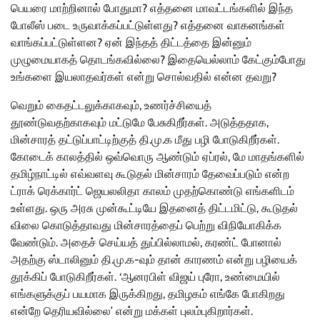
பெயரை மாற்றினால் போதுமா? எத்தனை மாவட்டங்களில் இந்த
போலீஸ் படை உருவாக்கப்பட்டுள்ளது? எத்தனை வாகனங்கள்
வாங்கப்பட்டுள்ளன? ஏன் இந்தத் திட்டத்தை இன்னும்
முழுமையாகத் தொடங்கவில்லை? இதையெல்லாம் கேட்கும்போது
உங்களை இயலாதவர்கள் என்று சொல்வதில் என்ன தவறு?
வெறும் கைதட்டலுக்காகவும், உணர்ச்சியைத்
தூண்டுவதற்காகவும் மட்டுமே பேசுகிறீர்கள். அடுத்ததாக,
மின்சாரத் தட்டுப்பாட்டிற்குத் தி.மு.க மீது பழி போடுகிறீர்கள்.
கோடைக் காலத்தில் ஒவ்வொரு ஆண்டும் ஏப்ரல், மே மாதங்களில்
தமிழ்நாட்டில் எவ்வளவு கூடுதல் மின்சாரம் தேவைப்படும் என்ற
ட்ராக் ரெக்கார்ட் ஜெயலலிதா காலம் முதற்கொண்டு எங்களிடம்
உள்ளது. ஒரு அரசு முன்கூட்டியே இதனைத் திட்டமிட்டு, கூடுதல்
விலை கொடுத்தாவது மின்சாரத்தைப் பெற்று விநியோகிக்க
வேண்டும். அதைச் செய்யத் துப்பில்லாமல், கரண்ட் போனால்
அதற்கு ஸ்டாலினும் தி.மு.க-வும் தான் காரணம் என்று பழியைக்
தூக்கிப் போடுகிறீர்கள். ‘ஆனரபிள் விஜய் புரோ, உண்மையில்
எங்களுக்குப் பயமாக இருக்கிறது, தமிழகம் எங்கே போகிறது
என்றே தெரியவில்லை’ என்று மக்கள் புலம்புகிறார்கள்.