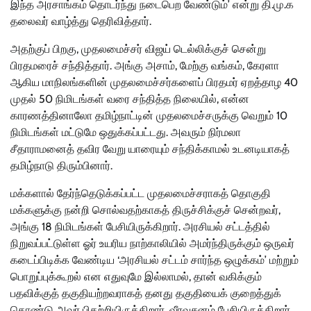
இந்த அரசாங்கம் தொடர்ந்து நடைபெற வேண்டும்’ என்று தி.மு.க
தலைவர் வாழ்த்து தெரிவித்தார்.
அதற்குப் பிறகு, முதலமைச்சர் விஜய் டெல்லிக்குச் சென்று
பிரதமரைச் சந்தித்தார். அங்கு அசாம், மேற்கு வங்கம், கேரளா
ஆகிய மாநிலங்களின் முதலமைச்சர்களைப் பிரதமர் ஏறத்தாழ 40
முதல் 50 நிமிடங்கள் வரை சந்தித்த நிலையில், என்ன
காரணத்தினாலோ தமிழ்நாட்டின் முதலமைச்சருக்கு வெறும் 10
நிமிடங்கள் மட்டுமே ஒதுக்கப்பட்டது. அவரும் நிர்மலா
சீதாராமனைத் தவிர வேறு யாரையும் சந்திக்காமல் உடனடியாகத்
தமிழ்நாடு திரும்பினார்.
மக்களால் தேர்ந்தெடுக்கப்பட்ட முதலமைச்சராகத் தொகுதி
மக்களுக்கு நன்றி சொல்வதற்காகத் திருச்சிக்குச் சென்றவர்,
அங்கு 18 நிமிடங்கள் பேசியிருக்கிறார். அரசியல் சட்டத்தில்
நிறுவப்பட்டுள்ள ஓர் உயரிய நாற்காலியில் அமர்ந்திருக்கும் ஒருவர்
கடைப்பிடிக்க வேண்டிய ‘அரசியல் சட்டம் சார்ந்த ஒழுக்கம்’ மற்றும்
பொறுப்புக்கூறல் என எதுவுமே இல்லாமல், தான் வகிக்கும்
பதவிக்குத் தகுதியற்றவராகத் தனது தகுதியைக் குறைத்துக்
கொண்டு அவர் பிதற்றியிருக்கிறார், வீரவசனம் பேசியிருக்கிறார்.