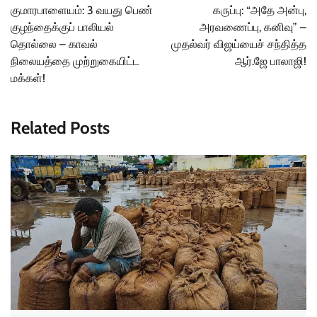
navigation
குமாரபாளையம்: 3 வயது பெண்
கருப்பு: “அதே அன்பு,
குழந்தைக்குப் பாலியல்
அரவணைப்பு, கனிவு” –
தொல்லை – காவல்
முதல்வர் விஜய்யைச் சந்தித்த
நிலையத்தை முற்றுகையிட்ட
ஆர்.ஜே பாலாஜி!
மக்கள்!
Related Posts