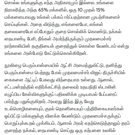
சொல்ல உங்களுக்கு எந்த அதிகாரமும் இல்லை. உங்களை
நிராகரித்த அந்த 65% மக்களில், ஒரு 10 முதல் 15%
மக்களையாவது உங்கள் பக்கம் ஈர்ப்பதற்கான முயற்சிகளைச்
செய்யுங்கள். அதை விடுத்து, எங்களையோ, எங்கள்
தலைவரையோ எப்போதும் குறை சொல்லிக் கொண்டு, நக்கல்
நையாண்டி பேசி, நீங்கள் அமர்ந்திருக்கும் முதலமைச்சர்
நாற்காலியின் தகுதியைக் குறைத்துக் கொள்ள வேண்டாம் என்று
உங்களை அன்போடு கேட்டுக்கொள்கிறேன்.
நூலிழை பெரும்பான்மையில் ஆட்சி அமைத்துவிட்டு, தனித்து
பெரும்பான்மை பெற்றது போல் முதலமைச்சர் விஜய் திருச்சியில்
கைகளை ஆட்டிப் பேசுவது விந்தையாக உள்ளது. ஆனால்,
சட்டமன்றத்தில் எதிர்க்கட்சித் தலைவர் உதயநிதி ஸ்டாலின்
எழுப்பிய கேள்விகளுக்குப் பதிலளிக்க முடியாமல் பேப்பரைப்
பார்த்து பதுங்குகிறார். அவரது இந்த இரு வேறு
உடல்மொழிகளையும், குரல் தொனியையும் பத்திரிகையாளர்கள்
ஒப்பிட்டு மக்களுக்கு விளக்க வேண்டும். முதலமைச்சருக்குப்
பொறுப்புக்கூறல் முக்கியம். ஆனால் அவர் எதற்கெடுத்தாலும் தரம்
குறைந்த நக்கல், நையாண்டி செய்து ஒரு கற்பனை உலகில்