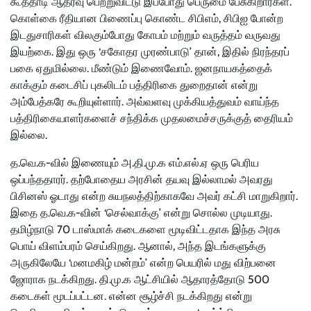
கூத்தாடி ஆதரவு பெற்றுவிட்டு இப்போது பெருமை பேசுகிறார்கள்.
கொள்கை ரீதியான பிணைப்பு கொண்ட சிபிஎம், சிபிஐ போன்ற
இடதுசாரிகள் விலகும்போது கோபம் மற்றும் வருத்தம் வருவது
இயற்கை. இது ஒரு ‘சகோதர முரண்பாடு’ தான், இதில் நிரந்தரப்
பகை ஏதுமில்லை. மீண்டும் இணைவோம். ஜனநாயகத்தைக்
காக்கும் கடைசிப் புகலிடம் பத்திரிகை துறைதான் என்று
அம்பேத்கரே கூறியுள்ளார். அவ்வளவு முக்கியத்துவம் வாய்ந்த
பத்திரிகையாளர்களைச் சந்திக்க முதலமைச்சருக்குத் தைரியம்
இல்லை.
த.வெ.க-வில் இணையும் அ.தி.மு.க எம்.எல்.ஏ ஒரு பெரிய
ஒப்பந்ததாரர். தற்போதைய அரசின் தயவு இல்லாமல் அவரது
பிசினஸ் ஓடாது என்ற சுயநலத்திற்காகவே அவர் கட்சி மாறுகிறார்.
இதை த.வெ.க-வின் ‘செல்வாக்கு’ என்று சொல்ல முடியாது.
தமிழ்நாடு 70 டாஸ்மாக் கடைகளை மூடிவிட்டதாக இந்த அரசு
பொய் விளம்பரம் செய்கிறது. ஆனால், அந்த இடங்களுக்கு
அருகிலேயே ‘மனமகிழ் மன்றம்’ என்ற பெயரில் மது விற்பனை
ஜோராக நடக்கிறது. தி.மு.க ஆட்சியில் ஆதாரத்தோடு 500
கடைகள் மூடப்பட்டன. என்ன சூழ்ச்சி நடக்கிறது என்று