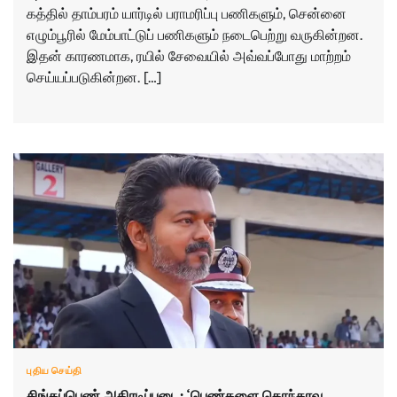
கத்​தில் தாம்​பரம் யார்டில் பராமரிப்பு பணிகளும், சென்னை
எழும்​பூரில் மேம்​பாட்டுப் பணிகளும் நடைபெற்று வருகின்றன.
இதன் காரண​மாக, ரயில் சேவை​யில் அவ்வப்​போது மாற்றம்
செய்​யப்​படு​கின்றன. […]
புதிய செய்தி
சிங்கப்பெண் அதிரடிப்படை: ‘பெண்களை தொந்தரவு