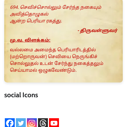
694. செவிச்சொல்லும் சேர்ந்த நகையும்
அவித்தொழுகல்
ஆன்ற பெரியா ரகத்து.
- திருவள்ளுவர்
மு.வ. விளக்கம்:
வல்லமை அமைந்த பெரியாரிடத்தில்
(மற்றொருவன்) செவியை நெருங்கிச்
சொல்லுதல் உடன் சேர்ந்து நகைத்தலும்
செய்யாமல் ஒழுகவேண்டும்.
social Icons