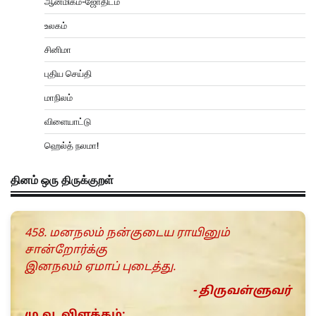
ஆன்மிகம்-ஜோதிடம்
உலகம்
சினிமா
புதிய செய்தி
மாநிலம்
விளையாட்டு
ஹெல்த் நலமா!
தினம் ஒரு திருக்குறள்
458. மனநலம் நன்குடைய ராயினும்
சான்றோர்க்கு
இனநலம் ஏமாப் புடைத்து.
- திருவள்ளுவர்
மு.வ. விளக்கம்: