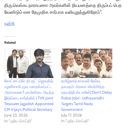
திரு.வெங்கடநாராயணா அவர்களின் நியமனத்தை திரும்பப் பெற
வேண்டும் என தேமுதிக சார்பாக வலியுறுத்துகிறோம்”.
நன்றி
Related
கோட்டையில் ‘தி ரூட்’ ஜெகதீஷ்
தமிழ்நாடு காவலர் தேர்வு
பழனிசாமி..மூடி மறைக்கப்பட்ட
தாமதம்: அரசை விமர்சித்த
அரசாணை? பாயிண்டை பிடித்த
உதயநிதி ஸ்டாலின்|’Don’t Delay
இடும்பை கார்த்திக் | TVK Joint
Police Jobs’: Udhayanidhi
Treasurer Jagadish Appointed
Targets Tamil Nadu
CM Vijay’s Political Secretary
Government
June 23, 2026
July 17, 2026
In "புதிய செய்தி"
In "புதிய செய்தி"