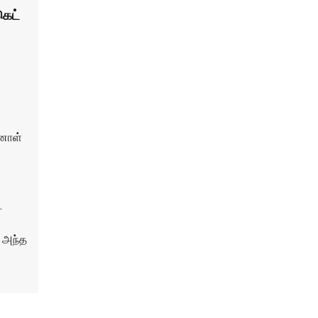
கெட்
னாள்
்
, அந்த