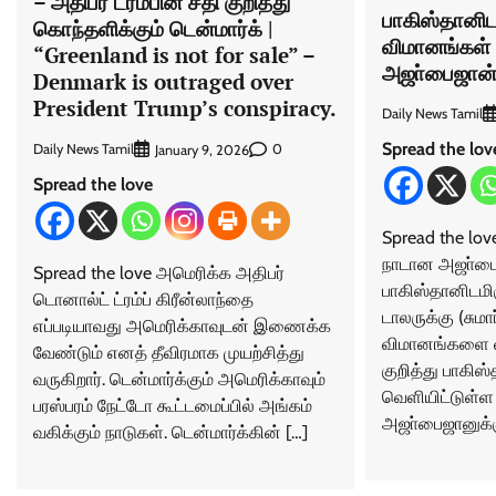
– அதிபர் ட்ரம்பின் சதி குறித்து
பாகிஸ்தானிடம
கொந்தளிக்கும் டென்மார்க் |
விமானங்கள் 
“Greenland is not for sale” –
அஜா்பைஜான
Denmark is outraged over
President Trump’s conspiracy.
Daily News Tamil
Spread the lov
Daily News Tamil
0
January 9, 2026
Spread the love
Spread the lo
நாடான அஜா்பை
Spread the love அமெரிக்க அதிபர்
பாகிஸ்தானிடமிர
டொனால்ட் ட்ரம்ப் கிரீன்லாந்தை
டாலருக்கு (சுமா
எப்படியாவது அமெரிக்காவுடன் இணைக்க
விமானங்களை வ
வேண்டும் எனத் தீவிரமாக முயற்சித்து
குறித்து பாகிஸ
வருகிறார். டென்மார்க்கும் அமெரிக்காவும்
வெளியிட்டுள்ள
பரஸ்பரம் நேட்டோ கூட்டமைப்பில் அங்கம்
அஜா்பைஜானுக்க
வகிக்கும் நாடுகள். டென்மார்க்கின் […]