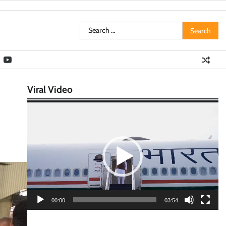
Search
for:
Viral Video
Video
Player
00:00
03:54