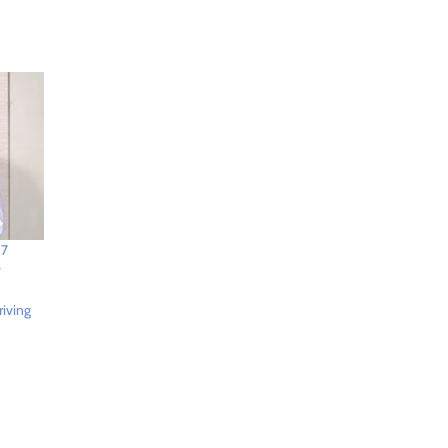
 7
ன
riving