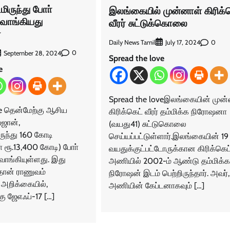
ிருந்து போா்
இலங்கையில் முன்னாள் கிரிக்
வாங்கியது
வீரர் சுட்டுக்கொலை
்
Daily News Tamil
0
July 17, 2024
0
September 28, 2024
Spread the love
e
Spread the loveஇலங்கையின் முன்
ve தென்மேற்கு ஆசிய
கிரிக்கெட் வீரர் தம்மிக்க நிரோஷனா
ஜான்,
(வயது41) சுட்டுகொலை
ுந்து 160 கோடி
செய்யப்பட்டுள்ளார்.இலங்கையின் 19
ா் ரூ.13,400 கோடி) போா்
வயதுக்குட்பட்டோருக்கான கிரிக்கெட
ாங்கியுள்ளது. இது
அணியில் 2002-ம் ஆண்டு தம்மிக்க
்தான் ராணுவம்
நிரோஷன் இடம் பெற்றிருந்தார். அவர்
 அறிக்கையில்,
அணியின் கேப்டனாகவும் […]
ு ஜேஎஃப்-17 […]