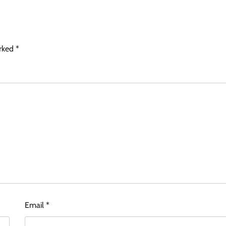
arked
*
Email
*