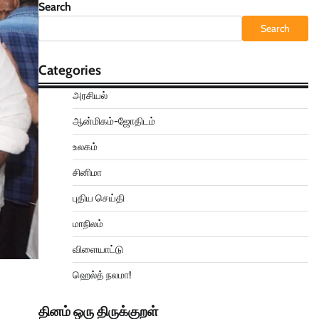
Search
Search
Categories
அரசியல்
ஆன்மிகம்-ஜோதிடம்
உலகம்
சினிமா
புதிய செய்தி
மாநிலம்
விளையாட்டு
ஹெல்த் நலமா!
தினம் ஒரு திருக்குறள்