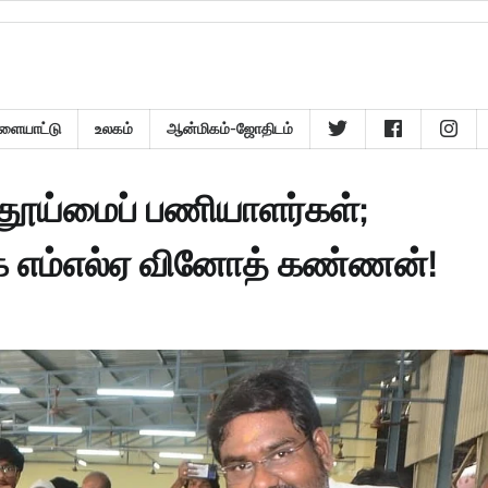
ளையாட்டு
உலகம்
ஆன்மிகம்-ஜோதிடம்
ூய்மைப் பணியாளர்கள்;
க எம்எல்ஏ வினோத் கண்ணன்!