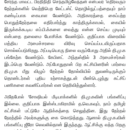
சேர்ந்த மாவட்ட பிரதிநிதி செந்தமிழ்வேந்தன் என்பவர் ‘எதிர்வரும்
தேர்தல்களில் வெற்றிபெற லேட்டஸ்ட் தொழில்நுட்பத்தையும் நாம்
கண்டிப்பாக கையாள வேண்டும். அதிகாரத்தை கைப்பற்ற
பொதுத்தேர்தலை எதிர்பார்த்து காத்திருக்காமல், கையில்
இருக்கக்கூடிய எம்.பி.க்களை வைத்து என்ன செய்ய முடியும்
என்பதை தலைமை யோசிக்க வேண்டும். குறிப்பாக விரைவில்
மத்திய அமைச்சரவை விரிவு செய்யப்படவிருப்பதாக
சொல்லப்படுகிறது. அப்படியொரு நிலை வரும்போது அதில் தி.மு.க
பங்கேற்க வேண்டும். கேபினட் அந்தஸ்தில் 3 அமைச்சர்கள்
இடம்பெற வேண்டும். அப்போதுதான் பிற கட்சியினரின் பார்வை
தி.மு.க மீது விழும் தேர்தல் தோல்வியில் துவண்டிருக்கும்
தொண்டர்கள் புதிய உற்சாகத்துடன் மீண்டெழுந்து கட்சிப்
பணிகளை கவனிப்பார்கள் என தெரிவித்துள்ளார்.
அதேபோல் ‘சோஷியல் மீடியாக்களில் தி.மு.கவின் பங்களிப்பு
இல்லை. குறிப்பாக இன்ஸ்டாகிராமில் த.வெ.கவும், நாம் தமிழர்
கட்சிகள் மட்டுமே ஆதிக்கத்தை செலுத்தின. இது தேர்தல்
நேரத்தில் அவர்களுக்கு கை கொடுத்தது. ஆனால் தி.மு.க.வின்
பங்களிப்பு ஜீரோ லெவலில்தான் இருந்தது. ஆட்சிக்கு வந்த பிறகு