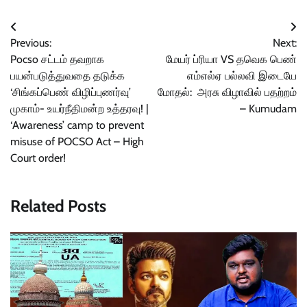
Post
Previous:
Next:
navigation
Pocso சட்டம் தவறாக
மேயர் ப்ரியா VS தவெக பெண்
பயன்படுத்துவதை தடுக்க
எம்எல்ஏ பல்லவி இடையே
‘சிங்கப்பெண் விழிப்புணர்வு’
மோதல்: அரசு விழாவில் பதற்றம்
முகாம்- உயர்நீதிமன்ற உத்தரவு! |
– Kumudam
‘Awareness’ camp to prevent
misuse of POCSO Act – High
Court order!
Related Posts