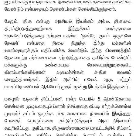
ஐடி விங்க்கும் ஸ்டிராங்காக இல்லை என்பதை தலைமை கவனிக்க
வேண்டும் என்பதையும் தொண்டர்கள் சொல்லியிருந்தனர்.
மேலும், ‘தி.க என்பது அரசியல் இயக்கம் அல்ல. தி.க.வை
திருப்திபடுத்துவதற்காக இந்துக்கள் வாக்குகளை
உதாசீனப்படுத்துவது ஏற்புடையதல்ல. ‘ஒன்றே குலம் ஒருவனே
தேவன்’ என்பதை நிலை நிறுத்த இந்து மக்களின்
உணர்வுகளுக்கும் மதிப்பளிக்க வேண்டும். இந்த விவகாரத்தில்
தேவையற்ற சர்ச்சைகளை ஏற்படுத்துவதை தவிர்க்க வேண்டும்.
மக்களுக்கு உண்மையாக சேவையாற்றுவதைவிட
விளம்பரங்களில்தான் அமைச்சர்கள் அதிக கவனம்
செலுத்தினார்கள். இதில் அன்பில் மகேஷ், நேரு மற்றும்
மா.சுப்பிரமணியன் ஆகியோர் முதல் மூன்று இடத்தில் இருந்தனர்.
மழைநீர் வடிகால் திட்டப்பணி என்ற பெயரில் 5 ஆண்டுகளாக
சென்னை முழுவதையும் ப்ளாக் செய்ததை எப்படி ஏற்றுக்கொள்ள
முடியும்? சட்டம் ஒழுங்கு மிக மோசமான நிலையில் இருந்தது.
போதைப் பொருட்களை கட்டுப்படுத்தவும் அரசு நிர்வாகம்
தவறிவிட்டது. குறிப்பாக, திருவண்ணாமலை மாவட்டத்தில் சிப்காட்
அமைப்பதற்கு எதிர்ப்பு தெரிவித்து போராட்டம் நடத்திய 7