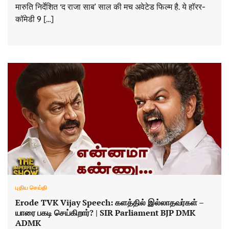
मारुति निर्देशित ‘द राजा साब’ साल की मच अवेटेड फिल्म है. ये हॉरर-
कॉमेडी 9 […]
புதிய செய்தி
Erode TVK Vijay Speech: களத்தில் இல்லாதவர்கள் –
யாரை பகடி செய்கிறார்? | SIR Parliament BJP DMK
ADMK