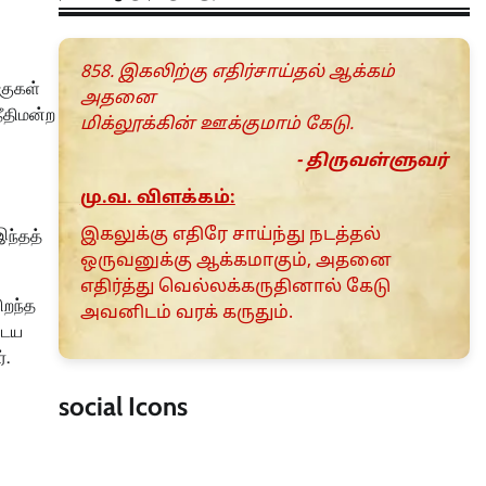
858. இகலிற்கு எதிர்சாய்தல் ஆக்கம்
்குகள்
அதனை
ீதிமன்ற
மிக்லூக்கின் ஊக்குமாம் கேடு.
- திருவள்ளுவர்
மு.வ. விளக்கம்:
இகலுக்கு எதிரே சாய்ந்து நடத்தல்
இந்தத்
ஒருவனுக்கு ஆக்கமாகும், அதனை
எதிர்த்து வெல்லக்கருதினால் கேடு
ிறந்த
அவனிடம் வரக் கருதும்.
டைய
்.
social Icons