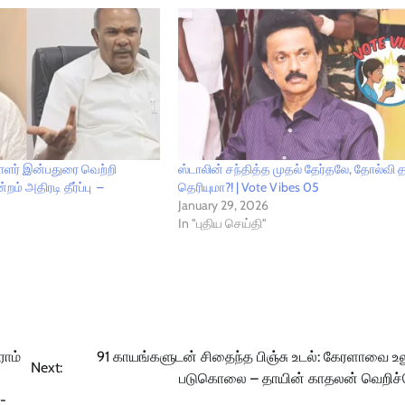
ாளர் இன்பதுரை வெற்றி
ஸ்டாலின் சந்தித்த முதல் தேர்தலே, தோல்வி 
றம் அதிரடி தீர்ப்பு –
தெரியுமா?! | Vote Vibes 05
January 29, 2026
In "புதிய செய்தி"
ராம்
91 காயங்களுடன் சிதைந்த பிஞ்சு உடல்: கேரளாவை உல
Next:
படுகொலை – தாயின் காதலன் வெறிச்
-