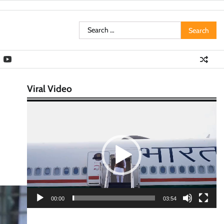
Search
for:
Viral Video
Video
Player
00:00
03:54