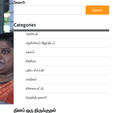
Search
Search
Categories
அரசியல்
ஆன்மிகம்-ஜோதிடம்
உலகம்
சினிமா
புதிய செய்தி
மாநிலம்
விளையாட்டு
ஹெல்த் நலமா!
தினம் ஒரு திருக்குறள்