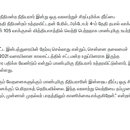
ீதிமன்ற நீதியரசர் இன்று ஒரு வரலாற்றுச் சிறப்புமிக்க தீர்ப்பை
ி நீதிமன்றம் உத்தரவிட்டதன் பேரில், அக்டோபர் 4-ம் தேதி தபால் வாக
05 வாக்குகள் வித்தியாசத்தில் வெற்றி பெற்றதாக மாண்புமிகு உயர்ந
்பட்ட இன்பத்துரையின் தேர்வு செல்லாது என்றும், சென்னை தலைமைச்
021 வரையிலான காலகட்டத்தில் சட்டமன்ற உறுப்பினராக இருந்த
பதிக்க வேண்டும் என்றும் மாண்புமிகு நீதியரசர் உத்தரவிட்டுள்ளார். 
ுள்ளது.
ேதனைகளுக்கும் மாண்புமிகு நீதியரசரின் இன்றைய தீர்ப்பு ஒரு ச
க்குப் பெரிதாகத் தெரியவில்லை. இந்த வரலாற்று வெற்றியை நம்மு
 முன்னாள் முதல்வர் பாதத்திலும் காணிக்கையாக்குகிறேன்.” என்றார