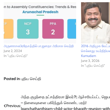
அருணாசலபிரதேசத்தில் பா.ஜனதா அமோக வெற்றி
2016 அதிமுக வேட்ப
June 2, 2024
செல்லாது: உயர்நீதிமன்
In "புதிய செய்தி"
Kumudam
June 3, 2026
In "புதிய செய்தி"
Posted in
புதிய செய்தி
Post
அந்த குழந்தை நட்சத்திரமா இவர்?!; ஆச்சரியப்பட்ட ஜெய
– நினைவுகளை பகிர்ந்துக் கொண்ட பரத்!
navigation
Previous:
|panchathanthiram-child-actor-bharath-reunion-with