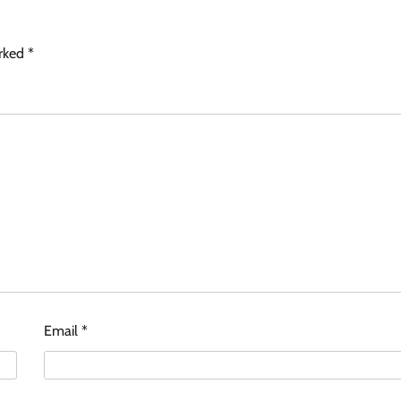
arked
*
Email
*