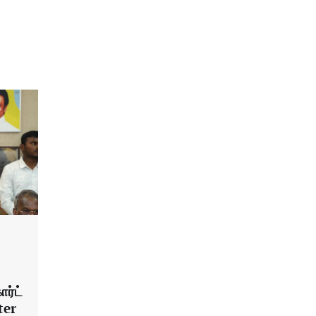
ர்ட்
ter