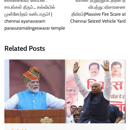
லிங்கேஸ்வரர் கோயில் :
வாகன நிறுத்துமிடத்தில் தீ
சாபங்கள் தீரும்… கல்வியில்
விபத்து: விசாரணை
முன்னேற்றம் உண்டாகும்! |
தீவிரம்|Massive Fire Scare at
chennai ayanavaram
Chennai Seized Vehicle Yard
parasuramalingeswarar temple
Related Posts