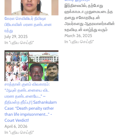
இந்நிலையில், தற்போது
ஹக்காமடா முதுமையடைந்த
தனது சகோதரியுடன்
கேரள செவிலியர் நிமிஷா
அவர்களது ஆதரவாளர்களின்
பிரியாவின் மரண தண்டனை
உதவியுடன் வாழ்ந்து வரும்
ரத்து
நிலையில், அவர் மீது
March 26, 2025
July 29, 2025
தவறுதலாகக்
In "புதிய செய்தி"
In "புதிய செய்தி"
குற்றம்சுமத்தப்பட்டு தனது
வாழ்நாளின் 48 ஆண்டுகளை
சிறையிலேயே கழித்ததினால்
ஷிஸோக்கோ நீதிமன்றம் கடந்த
மார்ச் 24 அன்று அவருக்கு
நிவாரணம்
அறிவித்தது.அதன்படி, அவர்
சாத்தான் குளம் விவகாரம்:
சிறையில் கழித்த ஒவ்வொரு
“ஆயுள் தண்டனையை விட
நாளுக்கும் சுமார் 12,500
மரண தண்டனையே…” –
ஜப்பானிய யென் வீதம்
நீதிமன்ற தீர்ப்பு! | Sathankulam
மொத்தம் 21,73,62,500 யென்
Case: “Death penalty rather
(1.4 மில்லியன் அமெரிக்க டாலர்)
than life imprisonment…” -
அளவிலான பணம்…
Court Verdict!
April 6, 2026
In "புதிய செய்தி"