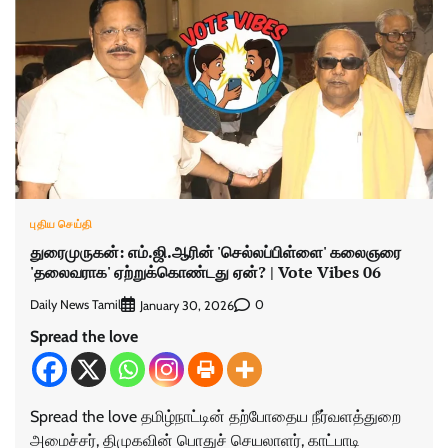
புதிய செய்தி
துரைமுருகன்: எம்.ஜி.ஆரின் 'செல்லப்பிள்ளை' கலைஞரை
'தலைவராக' ஏற்றுக்கொண்டது ஏன்? | Vote Vibes 06
Daily News Tamil
0
January 30, 2026
Spread the love
Spread the love தமிழ்நாட்டின் தற்போதைய நீர்வளத்துறை
அமைச்சர், திமுகவின் பொதுச் செயலாளர், காட்பாடி