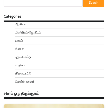
Search
Categories
அரசியல்
ஆன்மிகம்-ஜோதிடம்
உலகம்
சினிமா
புதிய செய்தி
மாநிலம்
விளையாட்டு
ஹெல்த் நலமா!
தினம் ஒரு திருக்குறள்