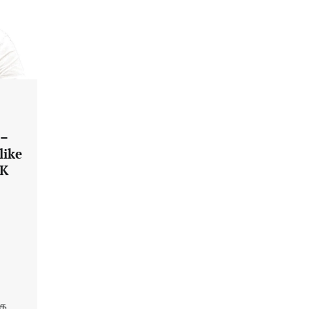
 –
like
MK
ாக