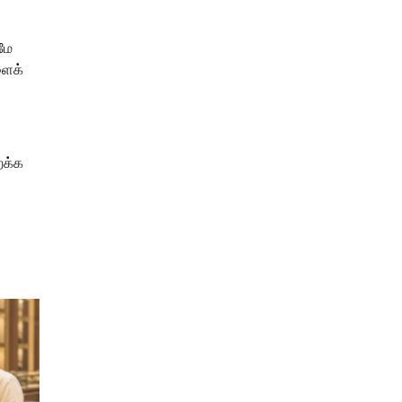
மே
ளைக்
றக்க