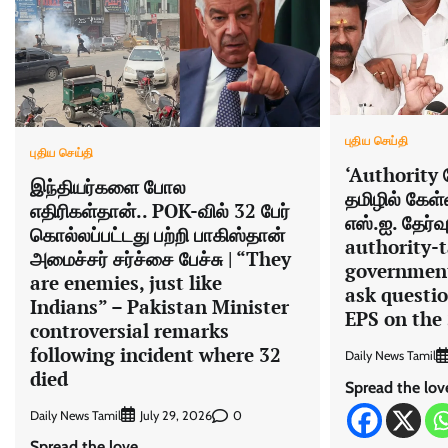
புதிய செய்தி
புதிய செய்தி
‘Authority ப
இந்தியர்களை போல
தமிழில் கேள
எதிரிகள்தான்.. POK-வில் 32 பேர்
எஸ்.ஐ. தேர்வ
கொல்லப்பட்டது பற்றி பாகிஸ்தான்
authority-
அமைச்சர் சர்ச்சை பேச்சு | “They
government
are enemies, just like
ask questio
Indians” – Pakistan Minister
EPS on the
controversial remarks
following incident where 32
Daily News Tamil
died
Spread the lov
Daily News Tamil
0
July 29, 2026
Spread the love