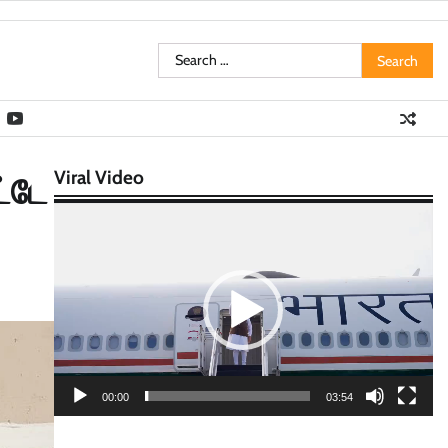
Search
for:
Viral Video
்டே
Video
Player
00:00
03:54