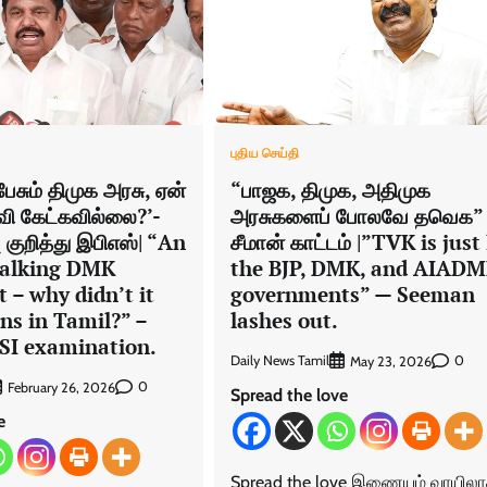
புதிய செய்தி
ேசும் திமுக அரசு, ஏன்
“பாஜக, திமுக, அதிமுக
்வி கேட்கவில்லை?’-
அரசுகளைப் போலவே தவெக”
ு குறித்து இபிஎஸ்| “An
சீமான் காட்டம் |”TVK is just 
talking DMK
the BJP, DMK, and AIAD
 – why didn’t it
governments” — Seeman
ns in Tamil?” –
lashes out.
 SI examination.
Daily News Tamil
0
May 23, 2026
0
February 26, 2026
Spread the love
e
Spread the love இணையம் வாயில