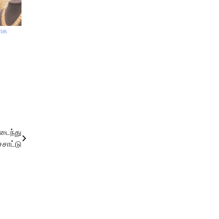
யாக
டைந்து
்சாட்டு