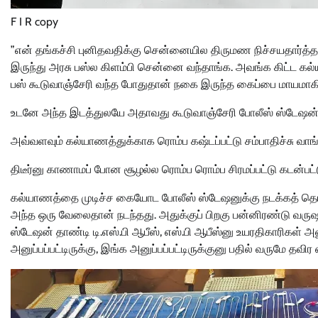
F I R copy
”என் தங்கச்சி புனிதவதிக்கு சென்னையில திருமண நிச்சயதார்த்தம்
இருந்து அரசு பஸ்ல கிளம்பி சென்னை வந்தாங்க. அவங்க கிட்ட கல்
பஸ் கூடுவாஞ்சேரி வந்த போதுதான் நகை இருந்த கைப்பை மாயமாகி
உடனே அந்த இடத்துலயே அதாவது கூடுவாஞ்சேரி போலீஸ் ஸ்டேஷன்லய
அவ்வளவும் கல்யாணத்துக்காக ரொம்ப கஷ்டப்பட்டு சம்பாதிச்சு வாங
திடீர்னு காணாமப் போன சூழல்ல ரொம்ப ரொம்ப சிரமப்பட்டு கடன்ப
கல்யாணத்தை முடிச்ச கையோட போலீஸ் ஸ்டேஷனுக்கு நடக்கத் தொடங
அந்த ஒரு வேலைதான் நடந்தது. அதுக்குப் பிறகு பன்னிரண்டு வருஷம் 
ஸ்டேஷன் தாண்டி டி.எஸ்.பி ஆபீஸ், எஸ்.பி ஆபீஸ்னு உயரதிகாரிகள் அல
அனுப்பப்பட்டிருக்கு, இங்க அனுப்பப்பட்டிருக்குனு பதில் வருமே த