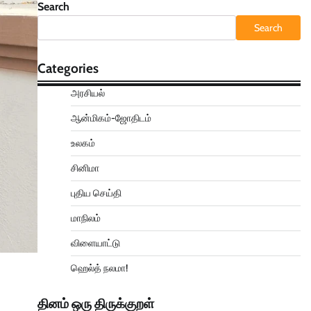
Search
Search
Categories
அரசியல்
ஆன்மிகம்-ஜோதிடம்
உலகம்
சினிமா
புதிய செய்தி
மாநிலம்
விளையாட்டு
ஹெல்த் நலமா!
தினம் ஒரு திருக்குறள்