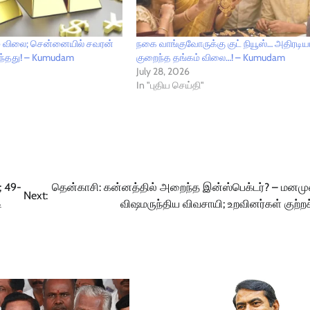
கம் விலை; சென்னையில் சவரன்
நகை வாங்குவோருக்கு குட் நியூஸ்… அதிரடி
டந்தது! – Kumudam
குறைந்த தங்கம் விலை…! – Kumudam
July 28, 2026
In "புதிய செய்தி"
; 49-
தென்காசி: கன்னத்தில் அறைந்த இன்ஸ்பெக்டர்? – மனமு
Next:
ி
விஷமருந்திய விவசாயி; உறவினர்கள் குற்றச