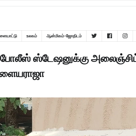
ளையாட்டு
உலகம்
ஆன்மிகம்-ஜோதிடம்
போலீஸ் ஸ்டேஷனுக்கு அலைஞ்சிட
் இளையராஜா