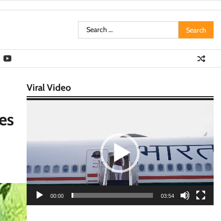
Search
for:
Viral Video
Video
es
Player
00:00
03:54