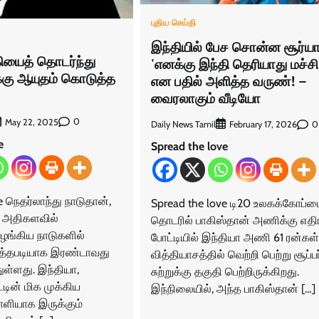
புதிய செய்தி
இந்தியில் பேச சொன்ன சூர்யா
கியைத் தொடர்ந்து
'எனக்கு இந்தி தெரியாது மச்சி
்கு ஆயுதம் கொடுத்த
என பதில் அளித்த வருண்! –
வைரலாகும் வீடியோ
0
May 22, 2025
Daily News Tamil
0
February 17, 2026
e
Spread the love
e நெதர்லாந்து நாடுதான்,
Spread the love டி20 உலகக்கோப்ப
ு அதிகளவில்
தொடரில் பாகிஸ்தான் அணிக்கு எத
ங்கிய நாடுகளில்
போட்டியில் இந்தியா அணி 61 ரன்கள்
ுத்தபடியாக இரண்டாவது
வித்தியாசத்தில் வெற்றி பெற்று சூப்பர
ள்ளது. இந்தியா,
சுற்றுக்கு தகுதி பெற்றிருக்கிறது.
்டின் மிக முக்கிய
இந்நிலையில், அந்த பாகிஸ்தான் […]
டாளியாக இருக்கும்