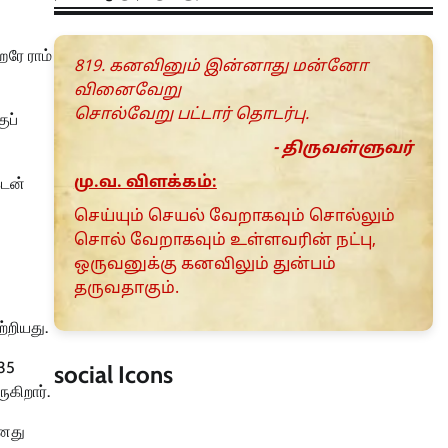
ஹரே ராம்
819. கனவினும் இன்னாது மன்னோ
வினைவேறு
சொல்வேறு பட்டார் தொடர்பு.
ுப்
- திருவள்ளுவர்
மு.வ. விளக்கம்:
கடன்
செய்யும் செயல் வேறாகவும் சொல்லும்
சொல் வேறாகவும் உள்ளவரின் நட்பு,
ஒருவனுக்கு கனவிலும் துன்பம்
தருவதாகும்.
்றியது.
35
social Icons
ுகிறார்.
தனது