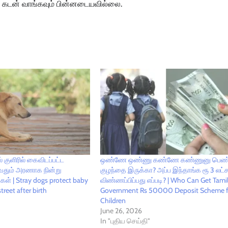
 கடன் வாங்கவும் பின்னடையவில்லை.
் குளிரில் கைவிடப்பட்ட
ஒண்ணே ஒண்ணு கண்ணே கண்ணுனு பெண
ுவதும் அரணாக நின்று
குழந்தை இருக்கா? அப்ப இந்தாங்க ரூ 3 லட்ச
ள் | Stray dogs protect baby
விண்ணப்பிப்பது எப்படி? | Who Can Get Tami
reet after birth
Government Rs 50000 Deposit Scheme fo
Children
June 26, 2026
In "புதிய செய்தி"