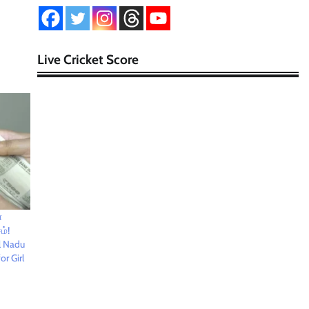
Live Cricket Score
்
ம்!
l Nadu
r Girl