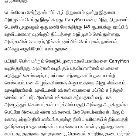
இருக்கிறது.
டெல்லியை சேர்ந்த ஸ்டார்ட் ஆப் நிறுவனம் ஒன்று இதனை
அறிமுகம் செய்து இருக்கிறது. CarryMen என்ற அந்த நிறுவனம்
டெல்லி முழுவதும் ஒரு மணி நேரத்திற்கு 149 ரூபாய்க்கு ஷாப்பிங்
உதவியாளரை வழங்கும் திட்டத்தை அறிமுகம் செய்துள்ளது.
அவர்களின் கோஷம், ‘நீங்கள் ஷாப்பிங் செய்யுஙள், நாங்கள்
எடுத்து வருகிறோம்’ என்பதுதான்.
பயிற்சி பெற்ற மற்றும் தொழில்முறை உதவியாளர்களை CarryMen
வழங்குகிறது. அவர்கள் வழங்கும் உதவியாளர்கள் பைகளை
எடுத்துச் செல்லவும், பரபரப்பான சந்தைகளில் தடையின்றி
செல்லவும், மன அழுத்தமில்லாத அனுபவத்தை அனுபவிக்கவும்
உதவுகிறார்கள். உதவியாளர் உங்கள் பைகளை மட்டும் எடுத்துச்
செல்ல மாட்டார், அவர்கள் உங்களை சந்தைகள் வழியாக
அழைத்துச் செல்வார்கள். பார்க்கிங் பகுதி அல்லது அருகிலுள்ள
மெட்ரோ நிலையம் வரை உங்களைப் பின்தொடர்வார்கள். மேலும்
உணவு மற்றும் தின்பண்டங்களுக்கு நீண்ட வரிசையில் நிற்பதைத்
தவிர்க்கவும் உதவுவார்கள். வாடிக்கையாளர்கள் குழந்தைகளை
சுமப்பது, குழந்தை தள்ளுவண்டி, மொபைல் சார்ஜிங், குடை மற்றும்