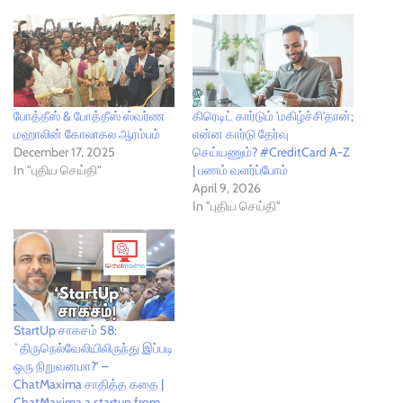
போத்தீஸ் & போத்தீஸ் ஸ்வர்ண
கிரெடிட் கார்டும் 'மகிழ்ச்சி'தான்;
மஹாலின் கோலாகல ஆரம்பம்
என்ன கார்டு தேர்வு
December 17, 2025
செய்யணும்? #CreditCard A-Z
In "புதிய செய்தி"
| பணம் வளர்ப்போம்
April 9, 2026
In "புதிய செய்தி"
StartUp சாகசம் 58:
`திருநெல்வேலியிலிருந்து இப்படி
ஒரு நிறுவனமா?’ –
ChatMaxima சாதித்த கதை |
ChatMaxima a startup from