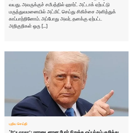
வயது. அவருக்குச் சமீபத்தில் ஹார்ட் அட்டாக் ஏற்பட்டு
மருத்துவமனையில் அட்மிட் செய்து சிகிச்சை அளித்துக்
காப்பாற்றினோம். அப்போது அவர், தனக்கு ஏற்பட்ட
அறிகுறிகள் ஒரு […]
புதிய செய்தி
‘It’s over’; ஈரானுடனான போர் நிறுத்த ஒப்பந்தம் குறித்து