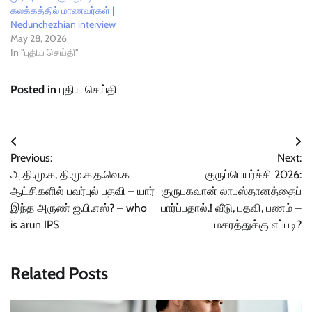
கலக்கத்தில் மாணவர்கள் |
Nedunchezhian interview
May 28, 2026
In "புதிய செய்தி"
Posted in
புதிய செய்தி
Post
Previous:
Next:
navigation
அ.தி.மு.க, தி.மு.க,த.வெ.க
குருப்பெயர்ச்சி 2026:
ஆட்சிகளில் பவர்புல் பதவி – யார்
குருபகவான் லாபஸ்தானத்தைப்
இந்த அருண் ஐ.பி.எஸ்? – who
பார்ப்பதால்.! வீடு, பதவி, பணம் –
is arun IPS
மகரத்துக்கு எப்படி?
Related Posts