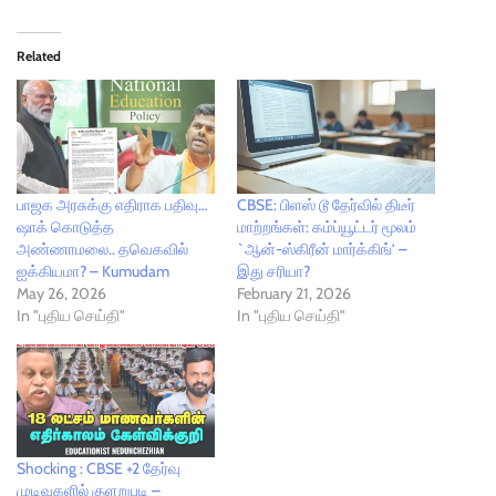
Related
பாஜக அரசுக்கு எதிராக பதிவு…
CBSE: பிளஸ் டூ தேர்வில் திடீர்
ஷாக் கொடுத்த
மாற்றங்கள்: கம்ப்யூட்டர் மூலம்
அண்ணாமலை.. தவெகவில்
`ஆன்-ஸ்கிரீன் மார்க்கிங்’ –
ஐக்கியமா? – Kumudam
இது சரியா?
May 26, 2026
February 21, 2026
In "புதிய செய்தி"
In "புதிய செய்தி"
Shocking : CBSE +2 தேர்வு
முடிவுகளில் குளறுபடி –