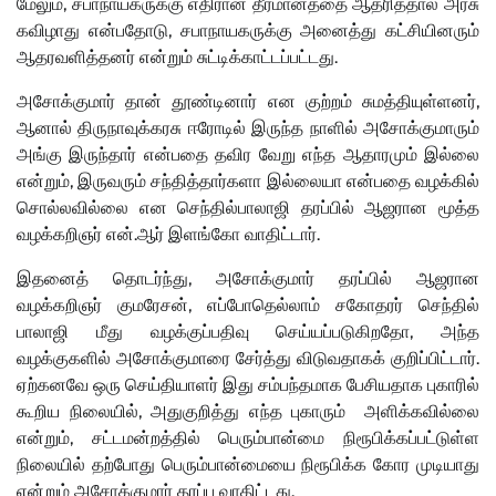
மேலும், சபாநாயகருக்கு எதிரான தீர்மானத்தை ஆதரித்தால் அரசு
கவிழாது என்பதோடு, சபாநாயகருக்கு அனைத்து கட்சியினரும்
ஆதரவளித்தனர் என்றும் சுட்டிக்காட்டப்பட்டது.
அசோக்குமார் தான் தூண்டினார் என குற்றம் சுமத்தியுள்ளனர்,
ஆனால் திருநாவுக்கரசு ஈரோடில் இருந்த நாளில் அசோக்குமாரும்
அங்கு இருந்தார் என்பதை தவிர வேறு எந்த ஆதாரமும் இல்லை
என்றும், இருவரும் சந்தித்தார்களா இல்லையா என்பதை வழக்கில்
சொல்லவில்லை என செந்தில்பாலாஜி தரப்பில் ஆஜரான மூத்த
வழக்கறிஞர் என்.ஆர் இளங்கோ வாதிட்டார்.
இதனைத் தொடர்ந்து, அசோக்குமார் தரப்பில் ஆஜரான
வழக்கறிஞர் குமரேசன், எப்போதெல்லாம் சகோதரர் செந்தில்
பாலாஜி மீது வழக்குப்பதிவு செய்யப்படுகிறதோ, அந்த
வழக்குகளில் அசோக்குமாரை சேர்த்து விடுவதாகக் குறிப்பிட்டார்.
ஏற்கனவே ஒரு செய்தியாளர் இது சம்பந்தமாக பேசியதாக புகாரில்
கூறிய நிலையில், அதுகுறித்து எந்த புகாரும் அளிக்கவில்லை
என்றும், சட்டமன்றத்தில் பெரும்பான்மை நிரூபிக்கப்பட்டுள்ள
நிலையில் தற்போது பெரும்பான்மையை நிரூபிக்க கோர முடியாது
என்றும் அசோக்குமார் தரப்பு வாதிட்டது.