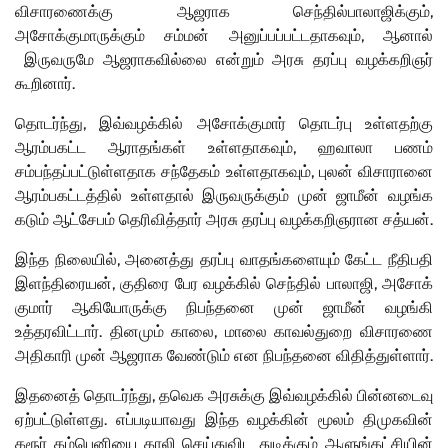
விசாரணைக்கு ஆஜராக செந்தில்பாலாஜிக்கும்,
அசோக்குமாருக்கும் சம்மன் அனுப்பப்பட்டதாகவும், ஆனால்
இருவருமே ஆஜராகவில்லை என்றும் அரசு தரப்பு வழக்கறிஞர்
கூறினார்.
தொடர்ந்து, இவ்வழக்கில் அசோக்குமார் தொடர்பு உள்ளதற்கு
ஆரம்பகட்ட ஆராதங்கள் உள்ளதாகவும், ஹவாலா பணம்
சம்பந்தப்பட்டுள்ளதாக சந்தேகம் உள்ளதாகவும், புலன் விசாரானை
ஆரம்பகட்டத்தில் உள்ளதால் இருவருக்கும் முன் ஜாமீன் வழங்க
கடும் ஆட்சேபம் தெரிவித்தார் அரசு தரப்பு வழக்கறிஞரான சத்யன்.
இந்த நிலையில், அனைத்து தரப்பு வாதங்களையும் கேட்ட நீதிபதி
இளந்திரையன், குதிரை பேர வழக்கில் செந்தில் பாலாஜி, அசோக்
குமார் ஆகியோருக்கு நிபந்தனை முன் ஜாமீன் வழங்கி
உத்தரவிட்டார். தினமும் காலை, மாலை காவல்துறை விசாரணை
அதிகாரி முன் ஆஜராக வேண்டும் என நிபந்தனை விதித்துள்ளார்.
இதனைத் தொடர்ந்து, தவெக அரசுக்கு இவ்வழக்கில் பின்னடைவு
ஏற்பட்டுள்ளது. எப்படியாவது இந்த வழக்கின் மூலம் திமுகவின்
கரூர் கம்பெனியை காலி செய்துவிட துடிக்கும் ஆளுங்கட்சியின்