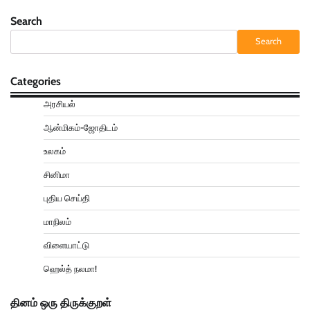
Search
Search
Categories
அரசியல்
ஆன்மிகம்-ஜோதிடம்
உலகம்
சினிமா
புதிய செய்தி
மாநிலம்
விளையாட்டு
ஹெல்த் நலமா!
தினம் ஒரு திருக்குறள்