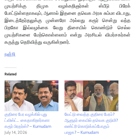
முயற்சிக்கு திமுக வழக்கறிஞர்கள் ஸ்பீடு பிரேக்
போட்டுள்ளதாகவும், ஆனால் இதனை தவெக அரசு சும்மா விடாது,
இடைத்தேர்தலுக்கு முன்னரோ அல்லது கரூர் சென்று வந்த
பிறகோ இவ்வழக்கை வேறு திசையில் கொண்டுச் செல்ல
முயற்சிகளை மேற்கொள்ளலாம் என்று அரசியல் விமர்சகர்கள்
கருத்து தெரிவித்து வருகின்றனர்.
நன்றி
Related
குதிரை பேர வழக்கில் புது
வேட்டு வைத்த குதிரை பேரம்?
ட்விஸ்ட்.. கைதாகிறார்களா
ஆளுநர் கையில் தவெக குடுமி?
கரூர் பிரதர்ஸ்? – Kumudam
எண்ட்ரி கொடுக்கப்போகும்
July 14, 2026
பாஜக? – Kumudam