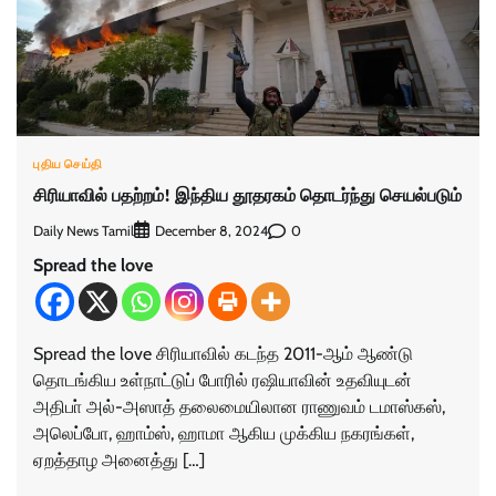
புதிய செய்தி
சிரியாவில் பதற்றம்! இந்திய தூதரகம் தொடர்ந்து செயல்படும்
Daily News Tamil
0
December 8, 2024
Spread the love
Spread the love சிரியாவில் கடந்த 2011-ஆம் ஆண்டு
தொடங்கிய உள்நாட்டுப் போரில் ரஷியாவின் உதவியுடன்
அதிபா் அல்-அஸாத் தலைமையிலான ராணுவம் டமாஸ்கஸ்,
அலெப்போ, ஹாம்ஸ், ஹாமா ஆகிய முக்கிய நகரங்கள்,
ஏறத்தாழ அனைத்து […]