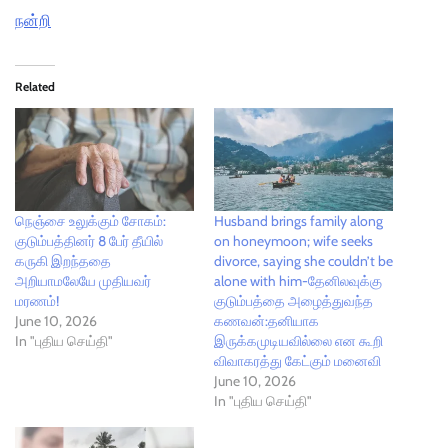
நன்றி
Related
நெஞ்சை உலுக்கும் சோகம்:
Husband brings family along
குடும்பத்தினர் 8 பேர் தீயில்
on honeymoon; wife seeks
கருகி இறந்ததை
divorce, saying she couldn’t be
அறியாமலேயே முதியவர்
alone with him-தேனிலவுக்கு
மரணம்!
குடும்பத்தை அழைத்துவந்த
June 10, 2026
கணவன்:தனியாக
In "புதிய செய்தி"
இருக்கமுடியவில்லை என கூறி
விவாகரத்து கேட்கும் மனைவி
June 10, 2026
In "புதிய செய்தி"