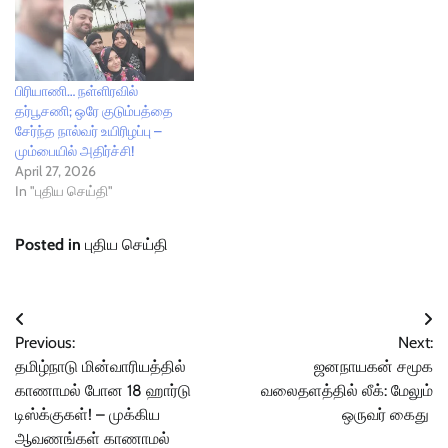
பிரியாணி… நள்ளிரவில்
தர்பூசணி; ஒரே குடும்பத்தை
சேர்ந்த நால்வர் உயிரிழப்பு –
மும்பையில் அதிர்ச்சி!
April 27, 2026
In "புதிய செய்தி"
Posted in
புதிய செய்தி
Post
Previous:
Next:
navigation
தமிழ்நாடு மின்வாரியத்தில்
ஜனநாயகன் சமூக
காணாமல் போன 18 ஹார்டு
வலைதளத்தில் லீக்: மேலும்
டிஸ்க்குகள்! – முக்கிய
ஒருவர் கைது
ஆவணங்கள் காணாமல்