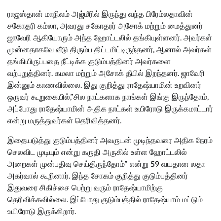
ராஜஸ்தான் மாநிலம் அஜ்மீரில் இருந்து வந்த பிரேம்லதாவின்
சகோதரி கம்லா, அவரது சகோதரர் அசோக் மற்றும் மைத்துனர்
ஜாவேரி ஆகியோரும் அந்த ஹோட்டலில் தங்கியுள்ளனர். அவர்கள்
முன்னதாகவே வீடு திரும்ப திட்டமிட்டிருந்தனர், ஆனால் அவர்கள்
தங்கியிருப்பதை நீட்டிக்க குடும்பத்தினர் அவர்களை
வற்புறுத்தினர். கமலா மற்றும் அசோக் தீயில் இறந்தனர். ஜாவேரி
இன்னும் காணவில்லை. இது குறித்து ராதேஷ்யாமின் உறவினர்
ஒருவர் கூறுகையில்,”சில நாட்களாக நாங்கள் இங்கு இருந்தோம்,
அப்போது ராதேஷ்யாமின் அதிக நாட்கள் உயிரோடு இருக்கமாட்டார்
என்று மருத்துவர்கள் தெரிவித்தனர்.
இதையடுத்து குடும்பத்தினர் அவருடன் முடிந்தவரை அதிக நேரம்
செலவிட முடியும் என்று கருதி அருகில் உள்ள ஹோட்டலில்
அறைகள் முன்பதிவு செய்திருந்தோம்” என்று 59 வயதான லதா
அகர்வால் கூறினார். இந்த சோகம் குறித்து குடும்பத்தினர்
இதுவரை சிகிச்சை பெற்று வரும் ராதேஷ்யாமிற்கு
தெரிவிக்கவில்லை. இப்போது குடும்பத்தில் ராதேஷ்யாம் மட்டும்
உயிரோடு இருக்கிறார்.