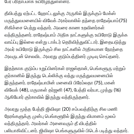
பேர் பரிதாபமாக உயிரிழந்துள்ளனர்.
தீவிபத்து ஏற்பட்ட ஹோட்டலுக்கு அருகில் இருக்கும் மேக்ஸ்
மருத்துவமனையில் விவேக் அகர்வாலில் தந்தை ராதேஷ்யாம்(75)
சிகிச்சை பெற்று வந்தார். அவரை காண உறவினர்கள்
வந்திருந்தனர். ராதேஷ்யாம் அதிக நாட்களுக்கு உயிரோடு இருக்க
வாய்ப்பு இல்லை என்று டாக்டர் தெரிவித்துவிட்டார். இதையடுத்து
அவர் உயிரோடு இருக்கும் சில நாட்களில் அதிகமான நேரத்தை
அவருடன் செலவிட அவரது குடும்பத்தினர் முடிவு செய்தனர்.
இதற்காக குடும்ப உறுப்பினர்கள் ராஜஸ்தான், பெங்களூரு மற்றும்
குர்கானில் இருந்து டெல்லிக்கு வந்து மருத்துவமனையில்
இருந்தனர். ராதேஷ்யாமின் மனைவி பிரேம்லதா (75), மகன்
விவேக் (48), மருமகள் தர்ஜனி (47), பேத்தி வர்யா, முத்து (16)
ஆகியோர் குர்காவில் இருந்து வந்திருந்தனர்.
அவரது மூத்த பேத்தி ஜிவிஷா (20) சம்பவத்திற்கு சில மணி
நேரங்களுக்கு முன்பு பெங்களூரில் இருந்து விமானம் மூலம்
வந்திருந்தார். அவர்கள் அனைவரும் தீ விபத்தில்
பலியாகிவிட்டனர். ஜிவிஷா பெங்களுருவில் பிடெக் படித்து வந்தார்.