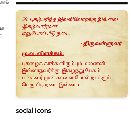
 கோல்
59. புகழ்புரிந்த இல்லிலோர்க்கு இல்லை
இகழ்வார்முன்
மாக
ஏறுபோல் பீடு நடை.
ற
- திருவள்ளுவர்
மு.வ. விளக்கம்:
புகழைக் காக்க விரும்பும் மனைவி
இல்லாதவர்க்கு, இகழ்ந்து பேசும்
பகைவர் முன் காளை போல் நடக்கும்
பெருமித நடை இல்லை.
social Icons