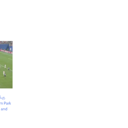
க்கு
am Park
i and