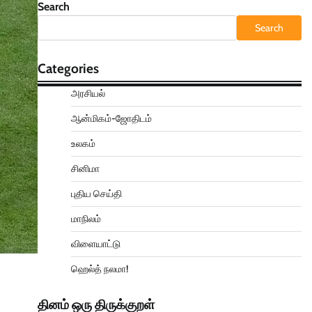
Search
Search
Categories
அரசியல்
ஆன்மிகம்-ஜோதிடம்
உலகம்
சினிமா
புதிய செய்தி
மாநிலம்
விளையாட்டு
ஹெல்த் நலமா!
தினம் ஒரு திருக்குறள்