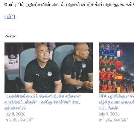
போட்டியில் நடுவர்களின் செயல்பாடுகள் விமர்சிக்கப்படுவது, உலகக்
நன்றி
Related
`உலகக்கோப்பையில் மெஸ்ஸி நீடிக்க எங்களை
FIFA: பழிதீர்க்கும
ஏமாற்றிவிட்டார்கள்!' – எகிப்து கோச்'சின் நேரடி
வீழ்த்துவாரா ஹாலண்
குற்றச்சாட்டு
ஆட்டங்கள்!
July 8, 2026
July 9, 2026
In "புதிய செய்தி"
In "புதிய செய்தி"