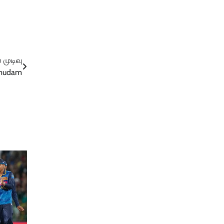
 முடிவு
umudam