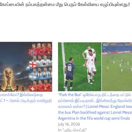
 கோப்பையின் நம்பகத்தன்மை மீது பெரும் கேள்வியை எழுப்பியுள்ளது.!
ா மொராக்கோ? இங்கிலாந்தை
“Park the Bus” ஒரேயொரு திட்டத்தை மட்டும்
ட்? – அனல் அடிக்கும் காலிறுதி
நம்பினால் இப்படிதான்.. இங்கிலாந்து தோல்வி
காரணம் என்ன? | Lionel Messi: England te
the bus Plan backfired against Lionel Mess
Argentina in the fifa world cup semi finals
July 16, 2026
In "புதிய செய்தி"