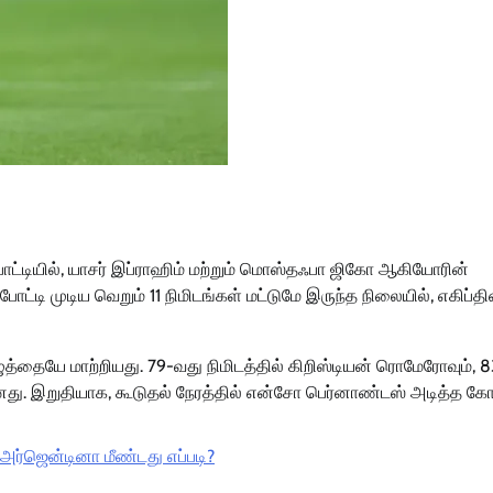
ோட்டியில், யாசர் இப்ராஹிம் மற்றும் மொஸ்தஃபா ஜிகோ ஆகியோரின்
ி முடிய வெறும் 11 நிமிடங்கள் மட்டுமே இருந்த நிலையில், எகிப்தி
ையே மாற்றியது. 79-வது நிமிடத்தில் கிறிஸ்டியன் ரொமேரோவும், 
ானது. இறுதியாக, கூடுதல் நேரத்தில் என்சோ பெர்னாண்டஸ் அடித்த க
 அர்ஜென்டினா மீண்டது எப்படி?