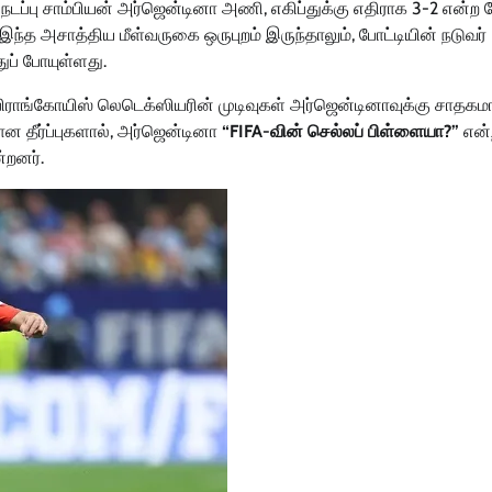
, நடப்பு சாம்பியன் அர்ஜென்டினா அணி, எகிப்துக்கு எதிராக 3-2 என்ற
இந்த அசாத்திய மீள்வருகை ஒருபுறம் இருந்தாலும், போட்டியின் நடுவர்
துப் போயுள்ளது.
 ஃபிராங்கோயிஸ் லெடெக்ஸியரின் முடிவுகள் அர்ஜென்டினாவுக்கு சாதக
ன தீர்ப்புகளால், அர்ஜென்டினா
“FIFA-வின் செல்லப் பிள்ளையா?”
என்
்றனர்.