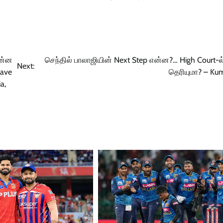
ொன்ன
செந்தில் பாலாஜியின் Next Step என்ன?… High Court-ல்
Next:
Have
தெரியுமா? – K
a,