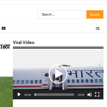
Search
for:
Viral Video
ரான
Video
Player
00:00
03:54