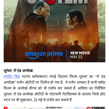
धुरंधर: रॉ एंड अनदेखा
रणवीर सिंह
स्टारर ब्लॉकबस्टर स्पाई थ्रिलर फिल्म धुरंधर’ का “रॉ एंड
अनदेखा” वर्जन ओटीटी पर रिलीज हो गया है. ये वर्जन अनकट है यानी दर्शक
फिल्म के अनदेखे सीन्स को भी एंजॉय कर सकते हैं. आदित्य धर निर्देशित
धुरंधर: रॉ एंड अनदेखा ओटीटी के प्लेटफॉर्म नेटफ्लिक्स के अलावा जियो हॉट
स्टार पर भी शुक्रवार, 22 मई से एंजॉय कर सकते हैं.