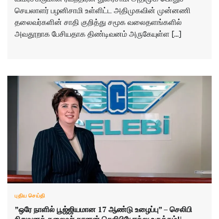
செயலாளர் பழனிசாமி உள்ளிட்ட அதிமுகவின் முன்னணி
தலைவர்களின் சாதி குறித்து சமூக வலைதளங்களில்
அவதூறாக பேசியதாக திண்டிவனம் அருகேயுள்ள […]
புதிய செய்தி
​”ஒரே நாளில் பூஜ்ஜியமான 17 ஆண்டு உழைப்பு” – செலிபி