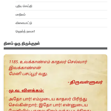
புதிய செய்தி
மாநிலம்
விளையாட்டு
ஹெல்த் நலமா!
தினம் ஒரு திருக்குறள்
1185. உவக்காண்எம் காதலர் செல்வார்
இவக்காண்என்
மேனி பசப்பூர் வது.
- திருவள்ளுவர்
மு.வ. விளக்கம்:
அதோ பார்! எம்முடைய காதலர் பிரிந்து
செல்கின்றார்; இதோ பார்! என்னுடைய