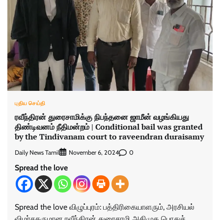
புதிய செய்தி
ரவீந்திரன் துரைசாமிக்கு நிபந்தனை ஜாமீன் வழங்கியது
திண்டிவனம் நீதிமன்றம் | Conditional bail was granted
by the Tindivanam court to raveendran duraisamy
Daily News Tamil
0
November 6, 2024
Spread the love
Spread the love விழுப்புரம்: பத்திரிகையாளரும், அரசியல்
விமர்சகருமான ரவீந்திரன் துரைசாமி அதிமுக பொதுச்