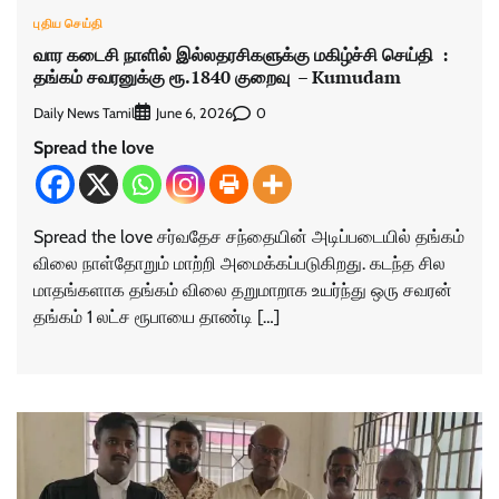
புதிய செய்தி
வார கடைசி நாளில் இல்லதரசிகளுக்கு மகிழ்ச்சி செய்தி :
தங்கம் சவரனுக்கு ரூ.1840 குறைவு – Kumudam
Daily News Tamil
0
June 6, 2026
Spread the love
Spread the love சர்வதேச சந்தையின் அடிப்படையில் தங்கம்
விலை நாள்தோறும் மாற்றி அமைக்கப்படுகிறது. கடந்த சில
மாதங்களாக தங்கம் விலை தறுமாறாக உயர்ந்து ஒரு சவரன்
தங்கம் 1 லட்ச ரூபாயை தாண்டி […]