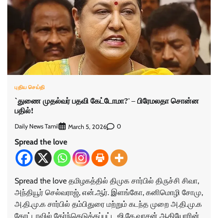
புதிய செய்தி
`துணை முதல்வர் பதவி கேட்டோமா?' – பிரேமலதா சொன்ன
பதில்!
Daily News Tamil
0
March 5, 2026
Spread the love
Spread the love தமிழகத்தில் திமுக சார்பில் திருச்சி சிவா,
அந்தியூர் செல்வராஜ், என்.ஆர். இளங்கோ, கனிமொழி சோமு,
அ.தி.மு.க சார்பில் தம்பிதுரை மற்றும் கடந்த முறை அ.தி.மு.க
கோட்டாவில் தேர்ந்தெடுக்கப்பட்ட ஜி.கே.வாசன் ஆகியோரின்