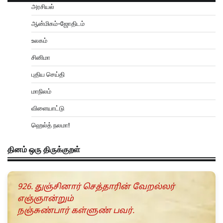
அரசியல்
ஆன்மிகம்-ஜோதிடம்
உலகம்
சினிமா
புதிய செய்தி
மாநிலம்
விளையாட்டு
ஹெல்த் நலமா!
தினம் ஒரு திருக்குறள்
926. துஞ்சினார் செத்தாரின் வேறல்லர்
எஞ்ஞான்றும்
நஞ்சுண்பார் கள்ளுண் பவர்.