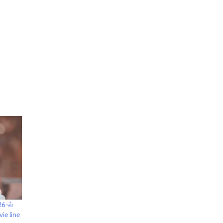
26-ல்
ie line