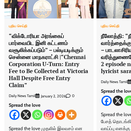
புதிய செய்தி
புதிய செய்தி
“விக்டோரியா அரங்கைப்
நீலோத்தி: “
பார்வையிட இனி கட்டணம்
வார்த்தைக்கு
வசூலிக்கப்படும்” – பல்டியடிக்கும்
– பாடலாசிரிய
சென்னை மாநகராட்சி |“Chennai
வரித்துணைய
Corporation U-Turn: Entry
2 episode n
Fee to Be Collected at Victoria
lyricist sar
Hall Despite Free Entry
Daily News Tamil
Claim”
Spread the lov
Daily News Tamil
0
January 2, 2026
Spread the love
Spread the lov
பேசத் தொடங்கிய
Spread the love முதலில் இலவசம் என
வாய்ப்பு எனக்கு