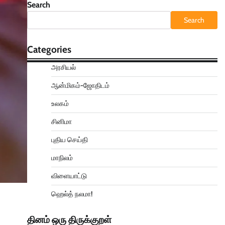
Search
Search
Categories
அரசியல்
ஆன்மிகம்-ஜோதிடம்
உலகம்
சினிமா
புதிய செய்தி
மாநிலம்
விளையாட்டு
ஹெல்த் நலமா!
தினம் ஒரு திருக்குறள்