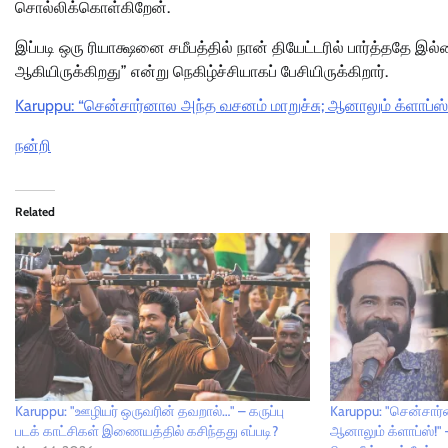
சொல்லிக்கொள்கிறேன்.
இப்படி ஒரு ரியாக்ஷனை சமீபத்தில் நான் தியேட்டரில் பார்த்ததே இல்
ஆகியிருக்கிறது” என்று நெகிழ்ச்சியாகப் பேசியிருக்கிறார்.
Karuppu: “சென்சார்னால அந்த வசனம் மாறுச்சு; ஆனாலும் க்ளாப்ஸ்!” 
நன்றி
Related
Karuppu: "ஊழியர் ஒருவரின் தவறால்…" – கருப்பு
Karuppu: "சென்சார்
படக் காட்சிகள் இணையத்தில் கசிந்தது எப்படி?
ஆனாலும் க்ளாப்ஸ்!" –