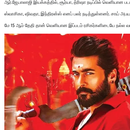
ஆர்.ஜே.பாலாஜி இயக்கத்தில், சூர்யா, த்ரிஷா நடிப்பில் வெளியான படம் ‘
ஸ்வாசிகா, ஷிவதா, இந்திரன்ஸ் எனப் பலர் நடித்துள்ளனர். சாய் அபய
மே 15 ஆம் தேதி தான் வெளியான இப்படம் ரசிகர்களிடையே நல்ல வரவ