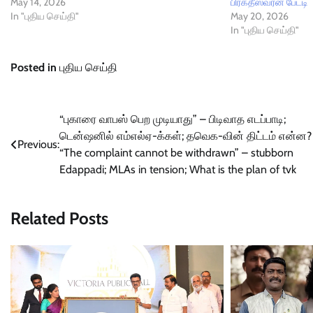
May 14, 2026
பிரகதீஸ்வரன் பேட்டி
In "புதிய செய்தி"
May 20, 2026
In "புதிய செய்தி"
Posted in
புதிய செய்தி
Post
“புகாரை வாபஸ் பெற முடியாது” – பிடிவாத எடப்பாடி;
டென்ஷனில் எம்எல்ஏ-க்கள்; தவெக-வின் திட்டம் என்ன? 
navigation
Previous:
“The complaint cannot be withdrawn” – stubborn
Edappadi; MLAs in tension; What is the plan of tvk
Related Posts