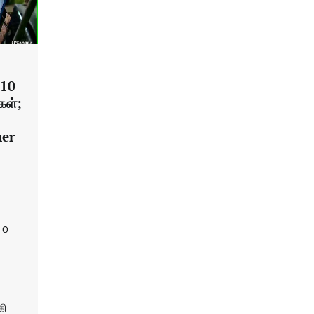
.10
கள்;
her
0
கி