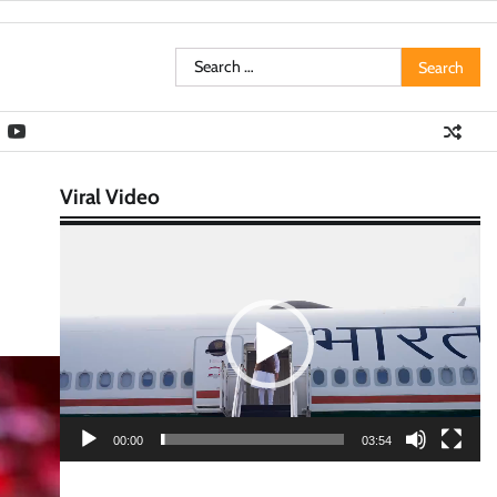
Search
for:
Viral Video
Video
Player
00:00
03:54