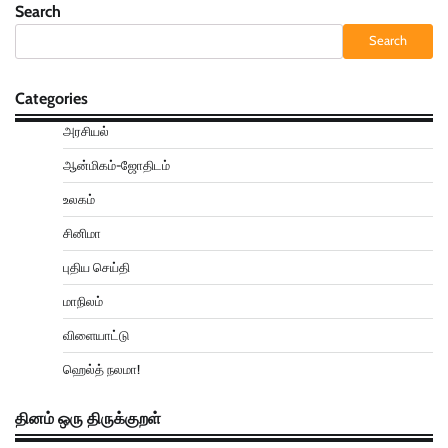
Search
Search
Categories
அரசியல்
ஆன்மிகம்-ஜோதிடம்
உலகம்
சினிமா
புதிய செய்தி
மாநிலம்
விளையாட்டு
ஹெல்த் நலமா!
தினம் ஒரு திருக்குறள்