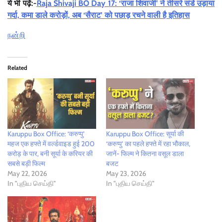
ये भी पढ़ें:-
Raja Shivaji BO Day 17: ‘राजा शिवाजी’ ने तीसरे संडे उड़ाया
गर्दा, कमा डाले करोड़ों, अब ‘सैराट’ को पछाड़ रचने वाली है इतिहास
நன்றி
Related
Karuppu Box Office: ‘करुप्पु’
Karuppu Box Office: सूर्या की
महज एक हफ्ते में वर्ल्डवाइड हुई 200
‘करुप्पु’ का पहले हफ्ते में रहा भौकाल,
करोड़ के पार, बनी सूर्या के करियर की
जानें- फिल्म ने कितना वसूल डाला
सबसे बड़ी फिल्म
बजट
May 22, 2026
May 23, 2026
In "புதிய செய்தி"
In "புதிய செய்தி"