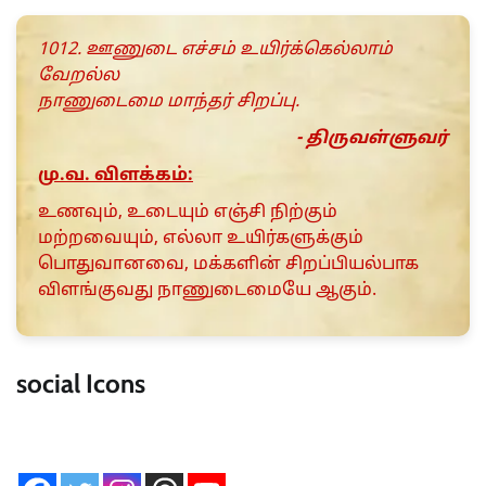
1012. ஊணுடை எச்சம் உயிர்க்கெல்லாம்
வேறல்ல
நாணுடைமை மாந்தர் சிறப்பு.
- திருவள்ளுவர்
மு.வ. விளக்கம்:
உணவும், உடையும் எஞ்சி நிற்கும்
மற்றவையும், எல்லா உயிர்களுக்கும்
பொதுவானவை, மக்களின் சிறப்பியல்பாக
விளங்குவது நாணுடைமையே ஆகும்.
social Icons