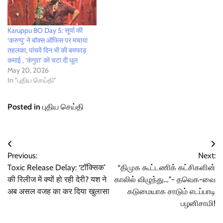
Karuppu BO Day 5: सूर्या की
‘करुप्पु’ ने बॉक्स ऑफिस पर मचाया
तहलका, पांचवें दिन भी की बमफाड़
कमाई , ‘कंगुवा’ को चटा दी धूल
May 20, 2026
In "புதிய செய்தி"
Posted in
புதிய செய்தி
Post
Previous:
Next:
navigation
Toxic Release Delay: ‘टॉक्सिक’
“திமுக கூட்டணிக் கட்சிகளின்
की रिलीज में क्यों हो रही देरी? यश ने
காலில் விழுந்து…"- தவெக-வை
अब असल वजह का कर दिया खुलासा
கடுமையாக சாடும் எடப்பாடி
பழனிசாமி!