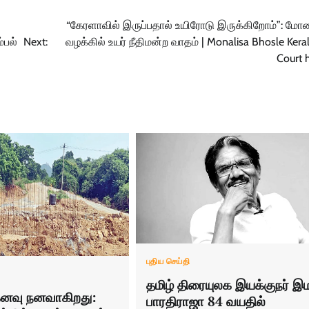
“கேரளாவில் இருப்பதால் உயிரோடு இருக்கிறோம்”: மோ
்பல்
Next:
வழக்கில் உயர் நீதிமன்ற வாதம் | Monalisa Bhosle Kera
Court 
புதிய செய்தி
தமிழ் திரையுலக இயக்குநர் இ
னவு நனவாகிறது:
பாரதிராஜா 84 வயதில்