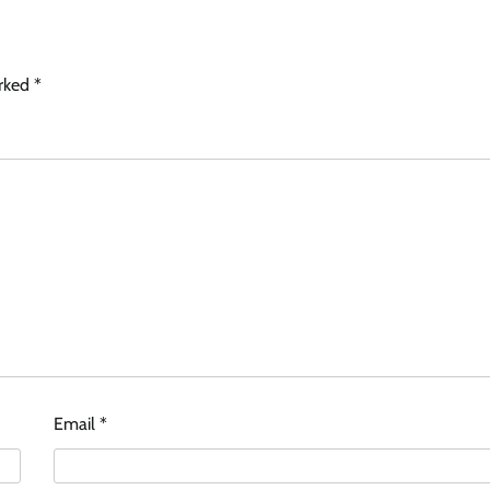
arked
*
Email
*