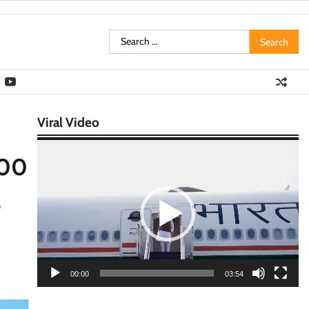
Search
for:
Viral Video
Video
200
Player
ை
00:00
03:54