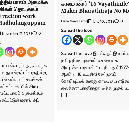
பத்தில் பாலம் அமைக்க
காலமானார்|‘16 Vayathinile
ணிகள் தொடக்கம் |
Maker Bharathiraja No M
struction work
n Madhulanguppam
Daily News Tamil
0
June 10, 2026
Spread the love
0
November 17, 2025
e
Spread the love இயக்குநர் இமயம் 
தமிழ் திரையுலகால் செல்லமாக
மாமல்லபுரம்: ​திருக்​கழுக்​
அழைக்கப்படுபவர் “பாரதிராஜா’. 1977-
மாதுளங்​குப்​பம் பகு​திக்கு
ஆண்டு ’16 வயதினிலே’ மூலம்
யில் உள்ள ஏரி கலங்​கல்
கோலிவுட்டில் தனது காலடியை எடுத்
 லட்​சம் மதிப்​பில் சிறிய
வைத்தார் பாரதிராஜா. அந்த முதல் ப
மட்ட பாலம் அமைக்​கும்
[…]
்​பட்​டுள்​ள​தால் அப்​