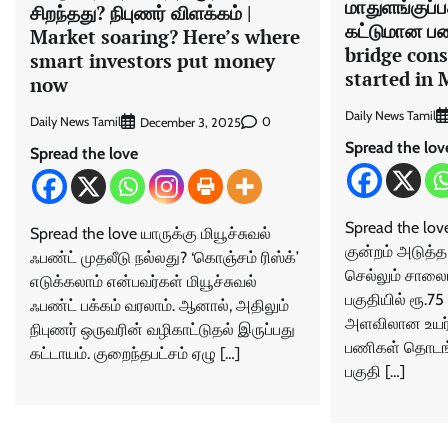
மாதுளங்குப்
சிறந்தது? நிபுணர் விளக்கம் |
கட்டுமான ப
Market soaring? Here’s where
bridge con
smart investors put money
started i
now
Daily News Tamil
Daily News Tamil
0
December 3, 2025
Spread the lov
Spread the love
Spread the love 
Spread the love யாருக்கு மியூச்சுவல்
குன்​றம் அடுத்த 
ஃபண்ட் முதலீடு நல்லது? ‘கொஞ்சம் ரிஸ்க்’
செல்​லும் சாலை​
எடுக்கலாம் என்பவர்கள் மியூச்சுவல்
பகு​தி​யில் ரூ.75
ஃபண்ட் பக்கம் வரலாம். ஆனால், அதிலும்
அளவி​லான உயர்​
நிபுணர் ஒருவரின் வழிகாட்டுதல் இருப்பது
பணி​கள் தொடங்​கப
கட்டாயம். குறைந்தபட்சம் ஏழு […]
பகுதி […]