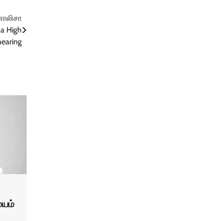
னாலிசா
la High
hearing
மயம்