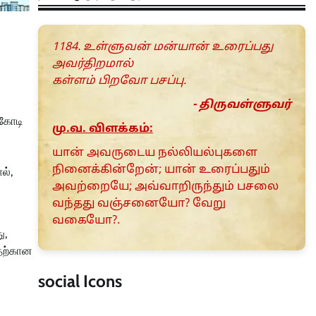
1184. உள்ளுவன் மன்யான் உரைப்பது
அவர்திறமால்
கள்ளம் பிறவோ பசப்பு.
- திருவள்ளுவர்
 கோடி
மு.வ. விளக்கம்:
யான் அவருடைய நல்லியல்புகளை
நினைக்கின்றேன்; யான் உரைப்பதும்
ல்,
அவற்றையே; அவ்வாறிருந்தும் பசலை
வந்தது வஞ்சனையோ? வேறு
வகையோ?.
ு,
வதற்கான
social Icons