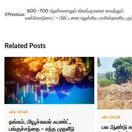
Post
`600 -700 ஆண்களாலும் விலங்குகளை வைத்தும்
Previous:
வன்கொடுமை..' – பிரிட்டனை உலுக்கிய பாகிஸ்தானிய கும
navigation
Related Posts
புதிய செய்தி
புதிய செய்தி
தங்கம், மியூச்சுவல் ஃபண்ட்,
பல ஆண்டு க
பங்குச்சந்தை – எந்த முதலீடு