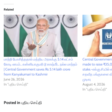
Related
மாற்றி யோசித்ததால் மத்திய அரசுக்கு 5.14 லட்சம்
Central Government 
கோடி லாபம்.. கன்னியாகுமரி டூ காஷ்மீர்.. நல்ல மாற்றம்
made to raise ₹35,0
| Central Government saves Rs 5.14 lakh crore
stake.-எல்.ஐ.சி.யில
from Kanyakumari to Kashmir
சதவீத பங்குகளை வி
June 26, 2026
முடிவு
In "புதிய செய்தி"
August 4, 2026
In "புதிய செய்தி"
Posted in
புதிய செய்தி