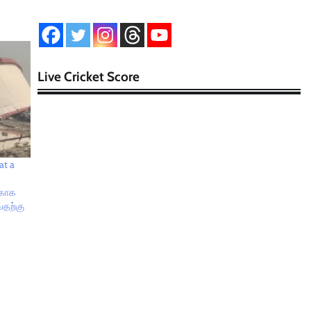
Live Cricket Score
at a
்காக
வதற்கு