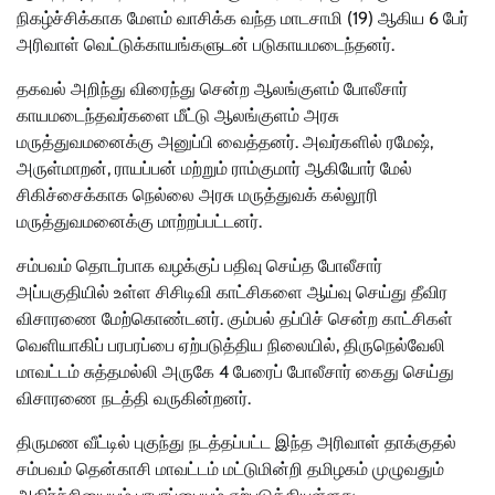
நிகழ்ச்சிக்காக மேளம் வாசிக்க வந்த மாடசாமி (19) ஆகிய 6 பேர்
அரிவாள் வெட்டுக்காயங்களுடன் படுகாயமடைந்தனர்.
தகவல் அறிந்து விரைந்து சென்ற ஆலங்குளம் போலீசார்
காயமடைந்தவர்களை மீட்டு ஆலங்குளம் அரசு
மருத்துவமனைக்கு அனுப்பி வைத்தனர். அவர்களில் ரமேஷ்,
அருள்மாறன், ராயப்பன் மற்றும் ராம்குமார் ஆகியோர் மேல்
சிகிச்சைக்காக நெல்லை அரசு மருத்துவக் கல்லூரி
மருத்துவமனைக்கு மாற்றப்பட்டனர்.
சம்பவம் தொடர்பாக வழக்குப் பதிவு செய்த போலீசார்
அப்பகுதியில் உள்ள சிசிடிவி காட்சிகளை ஆய்வு செய்து தீவிர
விசாரணை மேற்கொண்டனர். கும்பல் தப்பிச் சென்ற காட்சிகள்
வெளியாகிப் பரபரப்பை ஏற்படுத்திய நிலையில், திருநெல்வேலி
மாவட்டம் சுத்தமல்லி அருகே 4 பேரைப் போலீசார் கைது செய்து
விசாரணை நடத்தி வருகின்றனர்.
திருமண வீட்டில் புகுந்து நடத்தப்பட்ட இந்த அரிவாள் தாக்குதல்
சம்பவம் தென்காசி மாவட்டம் மட்டுமின்றி தமிழகம் முழுவதும்