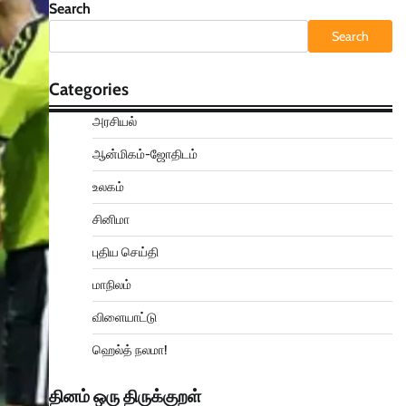
Search
Search
Categories
அரசியல்
ஆன்மிகம்-ஜோதிடம்
உலகம்
சினிமா
புதிய செய்தி
மாநிலம்
விளையாட்டு
ஹெல்த் நலமா!
தினம் ஒரு திருக்குறள்