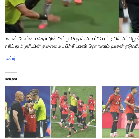
உலகக் கோப்பை தொடரின் "சுற்று 16 நாக் அவுட்" போட்டியில் அர்
எகிப்து அணியின் தலைமை பயிற்சியாளர் ஹொஸாம் ஹசன் நடுவரின் மு
நன்றி
Related