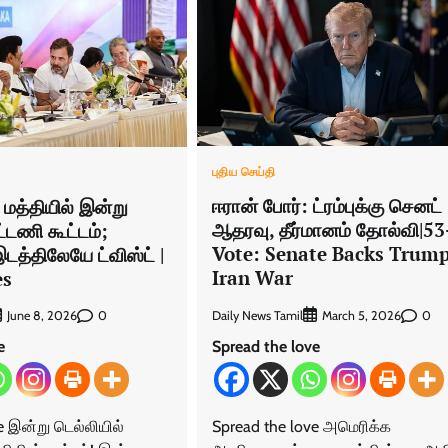
புதிய செய்தி
ஈரான் போர்: ட்ரம்புக்கு செனட்
 மத்தியில் இன்று
ஆதரவு, தீர்மானம் தோல்வி|53
ட்டணி கூட்டம்;
Vote: Senate Backs Trum
டத்திலேயே ட்விஸ்ட் |
Iran War
es
Daily News Tamil
0
0
March 5, 2026
June 8, 2026
Spread the love
e
Spread the love அமெரிக்க
e இன்று டெல்லியில்