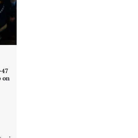
-47
p on