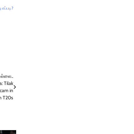
 எப்படி?
இல்லை..
: Tilak
scam in
in T20s