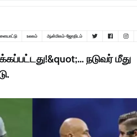
ளையாட்டு
உலகம்
ஆன்மிகம்-ஜோதிடம்
கப்பட்டது!&quot;… நடுவர் மீது
டு.