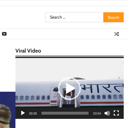
Search
for:
Viral Video
Video
Player
00:00
03:54