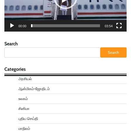
00:00
03:54
Search
Search
Categories
அரசியல்
ஆன்மிகம்-ஜோதிடம்
உலகம்
சினிமா
புதிய செய்தி
மாநிலம்