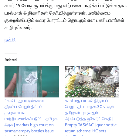
சுமார் 15 கோடி ரூபாய்க்கு மது விற்பனை பாதிக்கப்பட்டுள்ளதாக
டாஸ்மாக் அதிகாரிகள் தெரிவித்துள்ளனர். பணிச்சுமை
குறைக்கப்படும் வரை போராட்டம் தொடரும் என பணியாளர்கள்
கூறியுள்ளனர்.
நன்றி
Related
`காலி மதுபாட்டில்களை
காலி மது பாட்டில் திரும்பப்
திரும்பப்பெறும் திட்டம்
பெறும் திட்டம்: நவ.30-க்குள்
முழுமையாக
தமிழகம் முழுவதும்
மாற்றியமைக்கப்படும்’ – தமிழக
அமல்படுத்த ஐகோர்ட் கெடு |
அரசு | madras high court on
Empty TASMAC liquor bottle
tasmac empty bottles issue
return scheme: HC sets