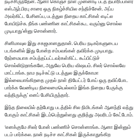
நடிச்சிருந்தேன். ஆனா கொஞ்ச நாள் முன்னாடி படத் தயாரிப்பாளர்
எஸ்.ஆர்.பிரபு சாரை ஒரு நிகழ்ச்சியில சந்திச்சேன். அப்ப
அவர்கிட்ட பேசினப்ப, படத்துல நிறைய காட்சிகள் எடிட்ல
போயிடுச்சு. நீங்க பண்ணின காட்சிகள்கூட வரும்னு சொல்ல
முடியாது’ன்னு சொன்னார்.
சினிமாவுல இது சகஜமானதுதான். பெரிய நடிகர்களுடைய
படங்களில் இது போன்ற சம்பவங்கள் தவிர்க்க முடியாது.
நேர்மையாக சம்பந்தப்பட்டவர்கள்கிட்ட கூப்பிட்டுச்
சொல்லிடுறாங்களே, அதுவே பெரிய விஷயம். சிலர் சொல்லவே
மாட்டாங்க. நாம நடிச்சுட்டு படத்துல இருக்கோமா
இல்லையாங்கிறதை முதல் நாள் தியேட்டர் போய் ஒரு தவிப்போட
பார்க்க வேண்டிய நிலைமையெல்லாம் இங்க நிறைய பேருக்கு
வந்திருக்கு’ எனப் பேசியிருந்தார்.
இந்த நிலையில் தற்போது படத்தில் சில நிமிடங்கள் ஆனந்தி வந்து
போகும் காட்சிகள் இடம்பெற்றுள்ளது குறித்து அவரிடம் கேட்டோம்.
‘எனக்குமே சிலர் போன் பண்ணிச் சொன்னாங்க. ஆனா இன்னும்
படம் பார்க்கல. நான் நடிச்ச காட்சிகள் இருக்காதுங்கிற