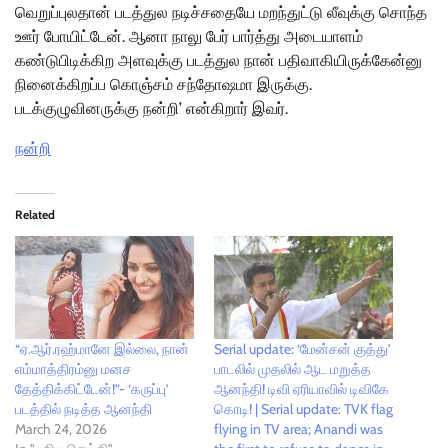
வெறுப்புலதான் படத்துல நடிச்சதையே மறந்துட்டு லீவுக்கு சொந்த
ஊர் போயிட்டேன். ஆனா நாலு பேர் பார்த்து அடையாளம்
கண்டுபிடிக்கிற அளவுக்கு படத்துல நான் பதிவாகியிருக்கேன்னு
நினைக்கிறப்ப கொஞ்சம் சந்தோஷமா இருக்கு.
படக்குழுவினருக்கு நன்றி’ என்கிறார் இவர்.
நன்றி
Related
“ஏ.ஆர்.ரஹ்மானே இல்லை, நான்
Serial update: ‘மேன்சன் குத்து’
எம்மாத்திரம்னு மனச
பாடலில் முதலில் ஆட மறுத்த
தேத்திக்கிட்டேன்!”- ‘கருப்பு’
ஆனந்தி! டிவி ஏரியாவில் டிவிகே
படத்தில் நடித்த‌ ஆனந்தி
கொடி! | Serial update: TVK flag
March 24, 2026
flying in TV area; Anandi was