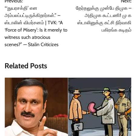
Previous:
Next:
navigation
“‘துயரசக்தி’ என
தேர்தலுக்கு முன்பே திமுக –
அம்பலப்பட்டிருக்கிறார்கள்.” –
அதிமுக கூட்டணி! மு க
ஸ்டாலின் விமர்சனம் | TVK: “A
ஸ்டாலினுக்கு கட்சி நிர்வாகி
‘Force of Misery’: Is it merely to
பகிரங்க‌ கடிதம்
witness such atrocious
scenes?” — Stalin Criticizes
Related Posts