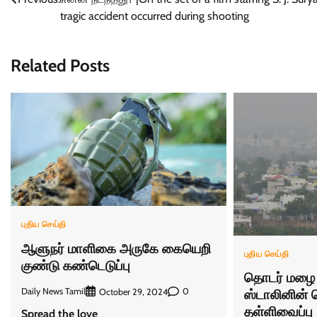
navigation
tragic accident occurred during shooting
Related Posts
புதிய செய்தி
ஆளுநர் மாளிகை அருகே கையெறி
புதிய செய்தி
குண்டு கண்டெடுப்பு
தொடர் மழை 
ஸ்டாலினின்
Daily News Tamil
0
October 29, 2024
தள்ளிவைப்பு
Spread the love