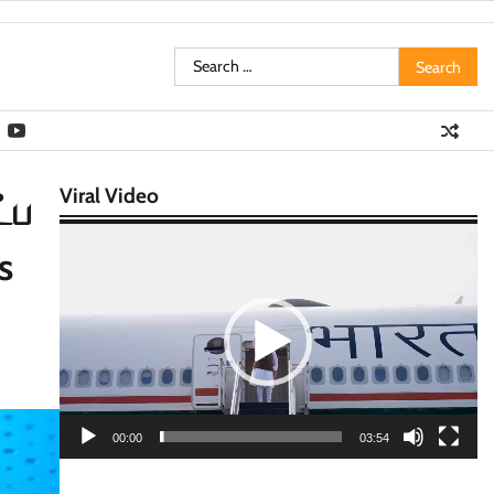
Search
for:
Viral Video
்ப
Video
s
Player
00:00
03:54