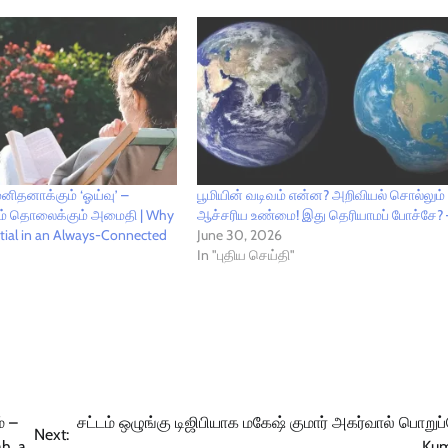
ிதனாக்கும் ‘ஓய்வு’ –
பூமியின் வடிவம் என்ன? அறிவியல் சொல்லும்
் நாம் தொலைக்கும் அமைதி | Why
ஆச்சரிய உண்மை! இது தெரியாமப் போச்சே? 
ential in an Always-Connected
June 30, 2026
In "புதிய செய்தி"
் –
சட்டம் ஒழுங்கு டிஜிபியாக மகேஷ் குமார் அகர்வால் பொறுப்ப
Next:
ah, a
Ku