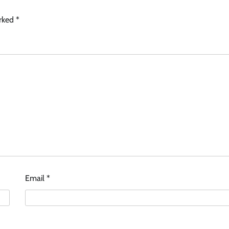
arked
*
Email
*