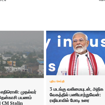
புதிய செய்தி
3 மடங்கு வலிமையுடன், அதிக
எதிரொலி: முதல்வர்
வேகத்தில் பணியாற்றுவேன்:
 தென்காசி பயணம்
ரஷியாவில் மோடி உரை
 | CM Stalin