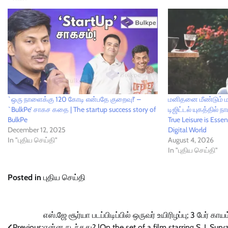
`ஒரு நாளைக்கு 120 கோடி என்பதே குறைவு!’ –
மனிதனை மீண்டும் மன
`BulkPe’ சாகச கதை | The startup success story of
டிஜிட்டல் யுகத்தில
BulkPe
True Leisure is Ess
December 12, 2025
Digital World
In "புதிய செய்தி"
August 4, 2026
In "புதிய செய்தி"
Posted in
புதிய செய்தி
Post
எஸ்.ஜே சூர்யா படப்பிடிப்பில் ஒருவர் உயிரிழப்பு; 3 பேர் காயம
Previous:
என்ன நடந்தது? |On the set of a film starring S. J. Sury