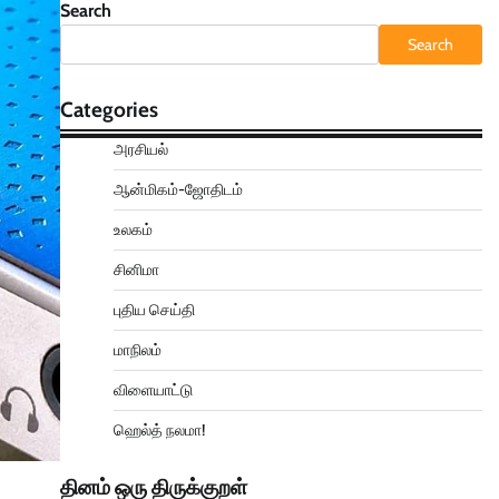
Search
Search
Categories
அரசியல்
ஆன்மிகம்-ஜோதிடம்
உலகம்
சினிமா
புதிய செய்தி
மாநிலம்
விளையாட்டு
ஹெல்த் நலமா!
தினம் ஒரு திருக்குறள்