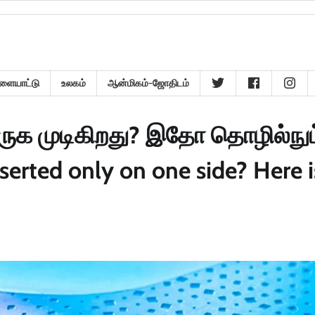
ளையாட்டு
உலகம்
ஆன்மிகம்-ஜோதிடம்
ெருக முடிகிறது? இதோ தொழில்நுட
erted only on one side? Here i