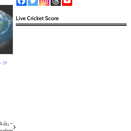
Live Cricket Score
– 29
ேற்பு –
mudam