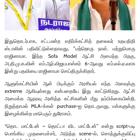
இதுதொடர்பாக, சட்டமன்ற எதிர்க்கட்சித் தலைவர் உதயநிதி
ஸ்டாலின் பதிவிட்டுள்ளதாவது, ”மற்றொரு நாள். மற்றுமொரு
ராஜினாமா. இந்த Sofa Model ஆட்சி அமைந்த பிறகு,
அ.தி.மு.க.வின் எம்.ஆர்.விஜயபாஸ்கர் 6-ஆவது எம்.எல்.ஏ.வாக
இன்று பதவியை ராஜினாமா செய்திருக்கிறார்.
ஆளுங்கட்சியின் ஆள் பிடிக்கும் அரசியல் எந்த அளவுக்கு
extreme ஆகியுள்ளது என்பதையே இது காட்டுகிறது. ஆட்சி
அமைக்க ஆதரவு அளித்த கட்சிகளின் மீது நம்பிக்கையின்றி,
நிறுத்தாமல் MLA-க்கள் purchase-ஐ தொடருவது, மக்களுக்கு
இழைக்கின்ற மாபெரும் துரோகம்.
“தொட மாட்டேன் – தொட்டா விட மாட்டேன்” என்று script-படி
பொங்கிய முதலமைச்சர், அடுத்த scene-ல், சொத்துக்குவிப்பு