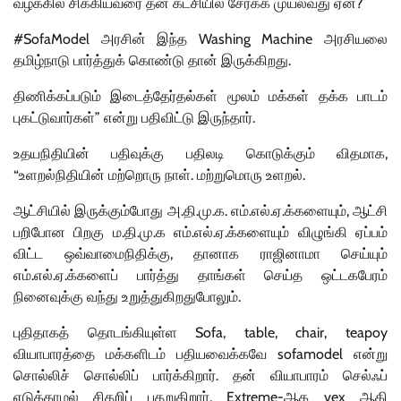
வழக்கில் சிக்கியவரை தன் கட்சியில் சேர்க்க முயல்வது ஏன்?
#SofaModel அரசின் இந்த Washing Machine அரசியலை
தமிழ்நாடு பார்த்துக் கொண்டு தான் இருக்கிறது.
திணிக்கப்படும் இடைத்தேர்தல்கள் மூலம் மக்கள் தக்க பாடம்
புகட்டுவார்கள்” என்று பதிவிட்டு இருந்தார்.
உதயநிதியின் பதிவுக்கு பதிலடி கொடுக்கும் விதமாக,
“உளறல்நிதியின் மற்றொரு நாள். மற்றுமொரு உளறல்.
ஆட்சியில் இருக்கும்போது அ.தி.மு.க. எம்.எல்.ஏ.க்களையும், ஆட்சி
பறிபோன பிறகு ம.தி.மு.க எம்.எல்.ஏ.க்களையும் விழுங்கி ஏப்பம்
விட்ட ஒவ்வாமைநிதிக்கு, தானாக ராஜினாமா செய்யும்
எம்.எல்.ஏ.க்களைப் பார்த்து தாங்கள் செய்த ஒட்டகபேரம்
நினைவுக்கு வந்து உறுத்துகிறதுபோலும்.
புதிதாகத் தொடங்கியுள்ள Sofa, table, chair, teapoy
வியாபாரத்தை மக்களிடம் பதியவைக்கவே sofamodel என்று
சொல்லிச் சொல்லிப் பார்க்கிறார். தன் வியாபாரம் செல்ஃப்
எடுக்காமல் சிதறிப் பதறுகிறார். Extreme-ஆக vex ஆகி