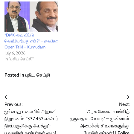
“DMK-வை விட்டு
வெளியேறியது ஏன்?” – வைகோ
Open Talk! – Kumudam
July 6, 2026
In "புதிய செய்தி"
Posted in
புதிய செய்தி
Post
Previous:
Next:
navigation
ஜவ்வாது மலையில் அதானி
`அரசு வேலை வாங்கித்
நிறுவனம்: `337.452 எக்டேர்
தருவதாக மோசடி’ – முன்னாள்
நிலப்பகுதிக்கு ஆபத்து'-
அமைச்சர் சிவசங்கருக்கு
பூவுலகின் நண்பர்கள் குழு!
போலீஸ் சம்மன்! | Police