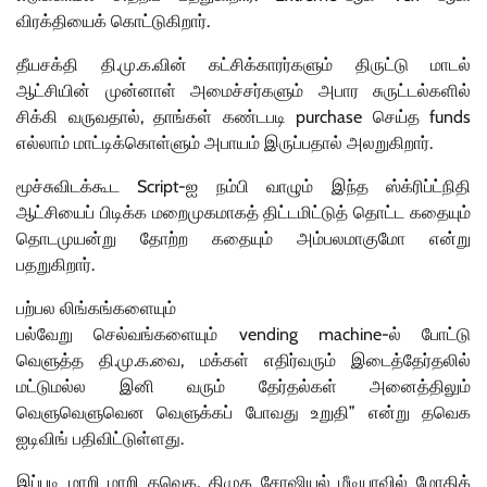
விரக்தியைக் கொட்டுகிறார்.
தீயசக்தி தி.மு.க.வின் கட்சிக்காரர்களும் திருட்டு மாடல்
ஆட்சியின் முன்னாள் அமைச்சர்களும் அபார சுருட்டல்களில்
சிக்கி வருவதால், தாங்கள் கண்டபடி purchase செய்த funds
எல்லாம் மாட்டிக்கொள்ளும் அபாயம் இருப்பதால் அலறுகிறார்.
மூச்சுவிடக்கூட Script-ஐ நம்பி வாழும் இந்த ஸ்க்ரிப்ட்நிதி
ஆட்சியைப் பிடிக்க மறைமுகமாகத் திட்டமிட்டுத் தொட்ட கதையும்
தொடமுயன்று தோற்ற கதையும் அம்பலமாகுமோ என்று
பதறுகிறார்.
பற்பல லிங்கங்களையும்
பல்வேறு செல்வங்களையும் vending machine-ல் போட்டு
வெளுத்த தி.மு.க.வை, மக்கள் எதிர்வரும் இடைத்தேர்தலில்
மட்டுமல்ல இனி வரும் தேர்தல்கள் அனைத்திலும்
வெளுவெளுவென வெளுக்கப் போவது உறுதி” என்று தவெக
ஐடிவிங் பதிவிட்டுள்ளது.
இப்படி மாறி மாறி தவெக, திமுக சோஷியல் மீடியாவில் மோதிக்