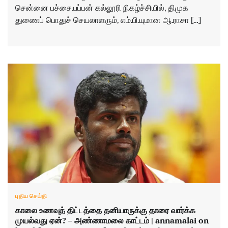
சென்னை பச்சையப்பன் கல்லூரி நிகழ்ச்சியில், திமுக
துணைப் பொதுச் செயலாளரும், எம்.பி.யுமான ஆ.ராசா […]
புதிய செய்தி
காலை உணவுத் திட்டத்தை தனியாருக்கு தாரை வார்க்க
முயல்வது ஏன்? – அண்ணாமலை காட்டம் | annamalai on