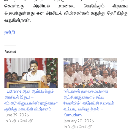
கொள்வது அரசியல் மாண்பை கெடுக்கும் விதமாக
அமைந்துள்ளது என அரசியல் விமர்சகர்கள் கருத்து தெரிவித்து
வருகின்றனர்.
நன்றி
Related
`Extreme ஆன ஆள்பிடிக்கும்
‘’ஸ்டாலின் தலைமையிலான
அரசியல் இது..!' –
ஆட்சி ராஜினாமா செய்ய
எம்.ஆர்.விஜயபாஸ்கர் ராஜினாமா
வேண்டும்’’ எதிர்கட்சி தலைவர்
குறித்து உதயநிதி விமர்சனம்
எடப்பாடி வலியுறுத்தல் –
June 29, 2026
Kumudam
In "புதிய செய்தி"
January 20, 2026
In "புதிய செய்தி"