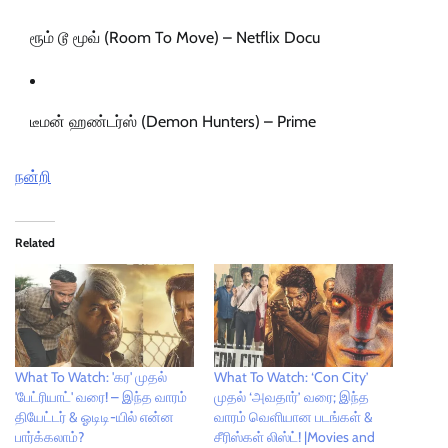
ரூம் டூ மூவ் (Room To Move) – Netflix Docu
டீமன் ஹண்டர்ஸ் (Demon Hunters) – Prime
நன்றி
Related
What To Watch: 'கர' முதல்
What To Watch: ‘Con City’
'பேட்ரியாட்' வரை! – இந்த வாரம்
முதல் ‘அவதார்’ வரை; இந்த
தியேட்டர் & ஓடிடி-யில் என்ன
வாரம் வெளியான படங்கள் &
பார்க்கலாம்?
சீரிஸ்கள் லிஸ்ட்! |Movies and