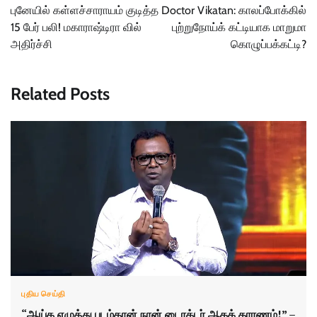
navigation
புனேயில் கள்ளச்சாராயம் குடித்த
Doctor Vikatan: காலப்போக்கில்
15 பேர் பலி! மகாராஷ்டிரா வில்
புற்றுநோய்க் கட்டியாக மாறுமா
அதிர்ச்சி
கொழுப்பக்கட்டி?
Related Posts
புதிய செய்தி
“ஆய்த எழுத்து படம்தான் நான் டைரக்டர் ஆகக் காரணம்!” –