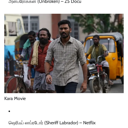
அன்ப்ரோக்கன் (Unbroken) – Z5 Docu
Kara Movie
ஷெரிஃப் லாப்ரடோர் (Sheriff Labrador) – Netflix