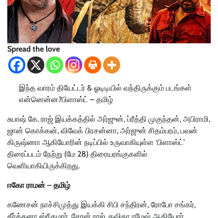
Spread the love
இந்த வாரம் தியேட்டர் & ஓடிடியில் வந்திருக்கும் படங்கள்
என்னென்ன?பிளாஸ்ட் – தமிழ்
சுபாஷ் கே. ராஜ் இயக்கத்தில் அர்ஜுன், ப்ரீத்தி முகுந்தன், அபிராமி,
ஜான் கொக்கன், விவேக் பிரசன்னா, அர்ஜுன் சிதம்பரம், பவன்
கிருஷ்ணா ஆகியோரின் நடிப்பில் உருவாகியுள்ள ‘பிளாஸ்ட்’
திரைப்படம் நேற்று (மே 28) திரையரங்குகளில்
வெளியாகியிருக்கிறது.
ஈகோ ராமன் – தமிழ்
கணேசன் நாச்சிமுத்து இயக்கி சிபி சந்திரன், ரோபோ சங்கர்,
கீர்த்தனா ஸ்ரீகுமார், சேரன் ராஜ், கவிதா ரமேஷ் ஆகியோர்