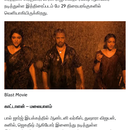
நடித்துள்ள இத்திரைப்படம் மே 29 திரையரங்குகளில்
வெளியாகியிருக்கிறது.
Blast Movie
காட்டாளன் – மலையாளம்
பால் ஜார்ஜ் இயக்கத்தில் ஆண்டனி வர்கீஸ், துஷாரா விஜயன்,
சுனில், ஜெகதீஷ் ஆகியோர் இணைந்து நடித்துள்ள