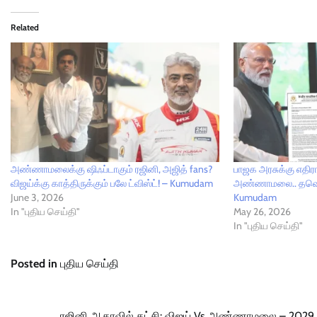
Related
அண்ணாமலைக்கு ஷிஃப்டாகும் ரஜினி, அஜித் fans?
பாஜக அரசுக்கு எதி
விஜய்க்கு காத்திருக்கும் பலே ட்விஸ்ட்! – Kumudam
அண்ணாமலை.. தவெக
June 3, 2026
Kumudam
In "புதிய செய்தி"
May 26, 2026
In "புதிய செய்தி"
Posted in
புதிய செய்தி
ரஜினி ஆதரவில் கட்சி: விஜய் Vs அண்ணாமலை – 2029