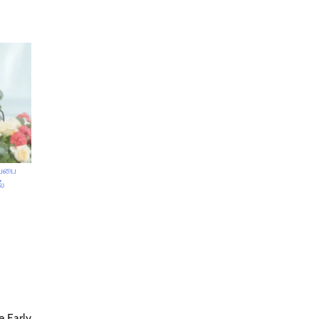
ப்பை
ல்
e Early