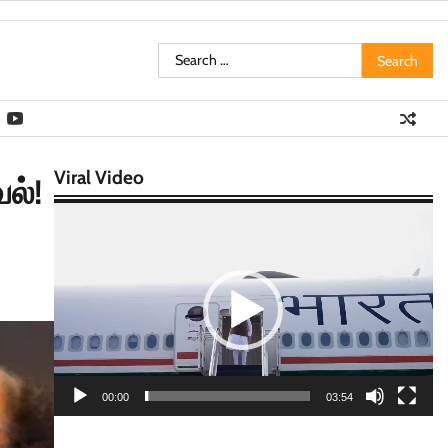
Search
for:
Viral Video
ல்!
Video
Player
00:00
03:54