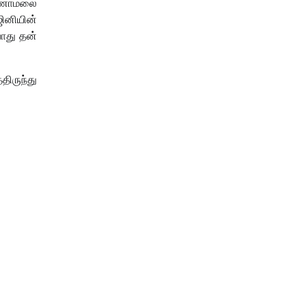
ண்ணாமலை
ஜினியின்
ோது தன்
ிருந்து