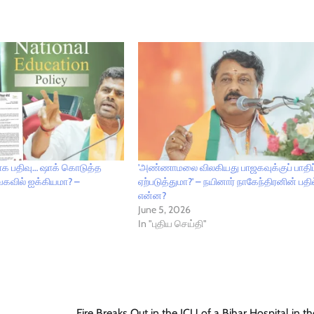
ராக பதிவு… ஷாக் கொடுத்த
'அண்ணாமலை விலகியது பாஜகவுக்குப் பாதி
வில் ஐக்கியமா? –
ஏற்படுத்துமா?' – நயினார் நாகேந்திரனின் பதி
என்ன?
June 5, 2026
In "புதிய செய்தி"
Fire Breaks Out in the ICU of a Bihar Hospital in th