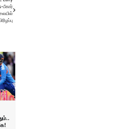
-பீகார்
லையில்
ரிழப்பு
ும்..
கே!