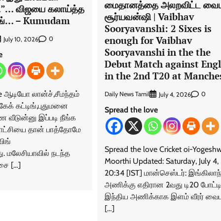
மைதானத்தை அலறவிட்ட வைப
ாமி”… விஜயை கலாய்த்த
சூர்யவன்ஷி | Vaibhav
விங்… – Kumudam
Sooryavanshi: 2 Sixes is
enough for Vaibhav
0
July 10, 2026
Sooryavanshi in the the
e
Debut Match against Eng
in the 2nd T20 at Manche
e ஆடியோ லான்ச்,சீமந்தம்
Daily News Tamil
0
July 4, 2026
 கேக் கட்டிங்,புதுமனை
Spread the love
ண வீடுன்னு இப்படி நீங்க
ாட்சியை தான் பாத்தோமே
ிங்
Spread the love Cricket oi-Yogesh
து. மலேசியாவில் நடந்த
Moorthi Updated: Saturday, July 4,
ை […]
20:34 [IST] மான்செஸ்டர்: இங்கிலாந
அணிக்கு எதிரான 2வது டி20 போட்டி
இந்திய அணிக்காக இளம் வீரர் வைப
[…]