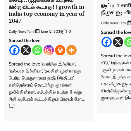
நடிப்புடா ச
நின்றுவிடக் கூடாது! | growth in
திமுக ஐடி 
india top economy in year of
2047
Daily News Tamil
Daily News Tamil
0
June 12, 2026
Spread the lov
Spread the love
Spread the lov
வீடு,பிறந்தநாள்
Spread the love ‘வளர்ந்த இந்தியா’,
புகுவிழா,கல்யா
‘வல்லரசு இந்தியா’, ‘உலகின் மூன்றாவது
சோக இருந்த க
பெரிய பொருளாதார நாடு இந்தியா’
என திமுக ஐடி வ
என்றெல்லாம் தொடர்ந்து குரல்கள்
விமர்சித்துள்ள
ஒலிக்கின்றன. சமீபத்தில் நடந்த 11-வது
ஜனநாயகன் இச
நிதி ஆயோக் கூட்டத்திலும் பிரதமர் மோடி
[…]