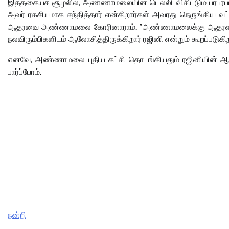
இத்தகையச் சூழலில், அண்ணாமலையின் டெல்லி விசிட்டும் பரபரப
அவர் ரகசியமாக சந்தித்தார் என்கிறார்கள் அவரது நெருங்கிய வட்டா
ஆதரவை அண்ணாமலை கோரினாராம். ”அண்ணாமலைக்கு ஆதரவு தருவ
நலவிரும்பிகளிடம் ஆலோசித்திருக்கிறார் ரஜினி என்றும் கூறப்படுகி
எனவே, அண்ணாமலை புதிய கட்சி தொடங்கியதும் ரஜினியின் ஆ
பார்ப்போம்.
நன்றி