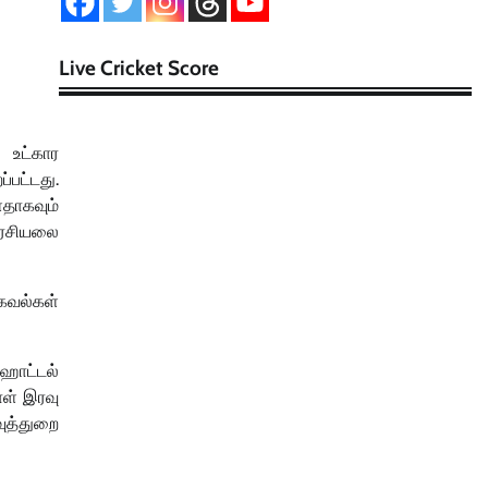
Live Cricket Score
 உட்கார
பட்டது.
தாகவும்
அரசியலை
கவல்கள்
 ஹோட்டல்
ாள் இரவு
ுத்துறை