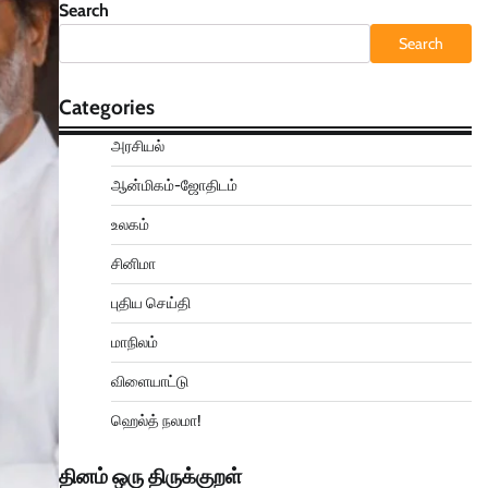
Search
Search
Categories
அரசியல்
ஆன்மிகம்-ஜோதிடம்
உலகம்
சினிமா
புதிய செய்தி
மாநிலம்
விளையாட்டு
ஹெல்த் நலமா!
தினம் ஒரு திருக்குறள்