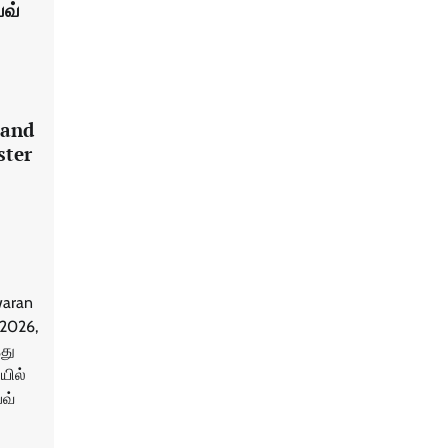
வ்
land
ster
waran
 2026,
்து
யில்
வ்