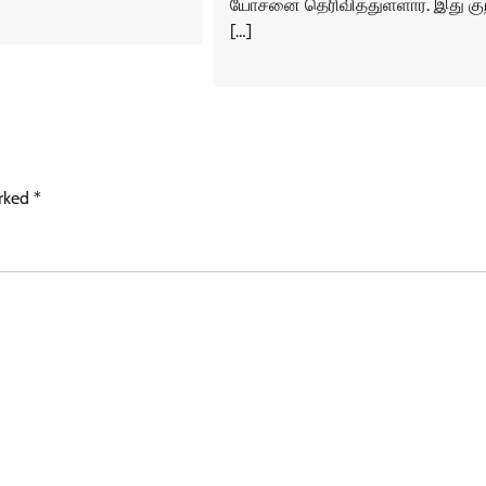
யோசனை தெரிவித்துள்ளார். இது குற
[…]
arked
*