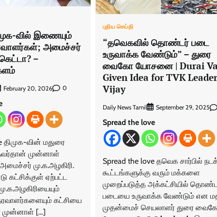
புதிய செய்தி
முக-வில் இணையும்
“தவெகவில் தொண்டர் படை
வாளர்கள்; அமைச்சர்
உருவாக்க வேண்டும்” – துரை
கெட்டா? –
வைகோ யோசனை | Durai Va
களம்
Given Idea for TVK Leade
Vijay
0
February 20, 2026
e
Daily News Tamil
September 29, 2025
Spread the love
ve திமுக-வின் மதுரை
வர்தான் முன்னாள்
Spread the love தவெக சார்பில் நடக்
மைச்சர் மு.க.அழகிரி.
கூட்டங்களுக்கு வரும் மக்களை
 கட்சிக்குள் ஏற்பட்ட
முறைப்படுத்த அக்கட்சியில் தொண்ட
மு.க.அழகிரியையும்
படையை உருவாக்க வேண்டும் என ம
வாளர்களையும் கட்சியை
முதன்மைச் செயலாளர் துரை வைக
ர் முன்னாள் […]