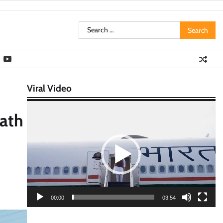
Search
for:
Viral Video
Video
path
Player
00:00
03:54