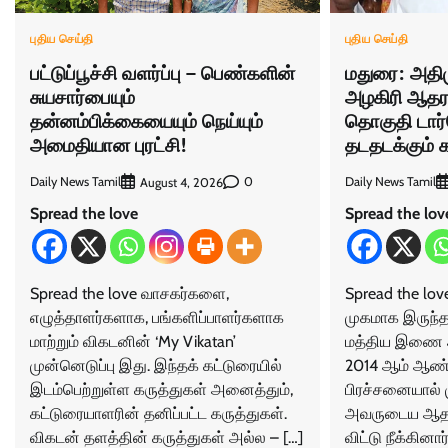
புதிய செய்தி
புதிய செய்தி
மதுரை: அதி
பட்டுப்பூச்சி வளர்ப்பு – பெண்களின்
அழகிரி ஆதர
சுயசார்பையும்
தொகுதி டார்
தன்னம்பிக்கையையும் நெய்யும்
தடதடக்கும் 
அமைதியான புரட்சி!
Daily News Tamil
Daily News Tamil
0
August 4, 2026
Spread the lov
Spread the love
Spread the lo
Spread the love வாசகர்களை,
முகமாக இருந்த
எழுத்தாளர்களாக, பங்களிப்பாளர்களாக
மத்திய இணை அ
மாற்றும் விகடனின் ‘My Vikatan’
2014 ஆம் ஆண்டு
முன்னெடுப்பு இது. இந்தக் கட்டுரையில்
பிரச்சனையால் 
இடம்பெற்றுள்ள கருத்துகள் அனைத்தும்,
அவருடைய ஆதர
கட்டுரையாளரின் தனிப்பட்ட கருத்துகள்.
விட்டு நீக்கினா
விகடன் தளத்தின் கருத்துகள் அல்ல – […]