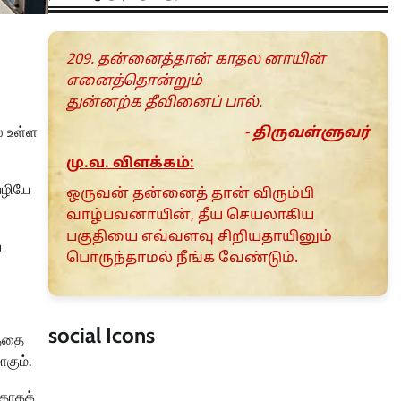
209. தன்னைத்தான் காதல னாயின்
எனைத்தொன்றும்
துன்னற்க தீவினைப் பால்.
் உள்ள
- திருவள்ளுவர்
மு.வ. விளக்கம்:
வழியே
ஒருவன் தன்னைத் தான் விரும்பி
வாழ்பவனாயின், தீய செயலாகிய
பகுதியை எவ்வளவு சிறியதாயினும்
ய
பொருந்தாமல் நீங்க வேண்டும்.
social Icons
த்தை
கும்.
்தாகக்