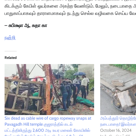
கிடக்கும் கேபிள் ஒயர்களை அகற்ற வேண்டும். மேலும், நடைபாதை ஆக
பாதுகாப்பாகவும் தாராளமாகவும் நடந்து செல்ல வழிவகை செய்ய வே
– சுபிக்ஷா ஆ, சுதா கா
நன்றி
Related
Six dead as cable wire of cargo ropeway snaps at
அம்பத்தூர் தொழிற்பே
Pavagadh Hill temple குஜராத்தில் கடல்
நடைபாதை! இவர்கள
மட்டத்திலிருந்து 2,600 அடி உயர மலைக் கோயிலில்
October 16, 2024