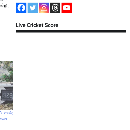
்றி,
Live Cricket Score
் பாலம்;
| அணை