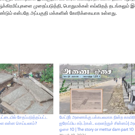
்கிரமிப்புகளை முறைப்படுத்தி, பொதுமக்கள் எவ்விதத் தடங்கலும் இன
ண்டும் என்பதே அப்பகுதி மக்களின் கோரிக்கையாக உள்ளது.
ட்டையில் சேதப்படுத்தப்பட்ட
மேட்டூர் அணைக்கு பக்கபலமாக நின்ற காவிரிப
ை என்ன செய்யலாம்?
ஐரோப்பிய கர்டர்கள்.. வரலாற்றுச் சின்னம்
ஓசை 10 | The story or mettur dam part 10