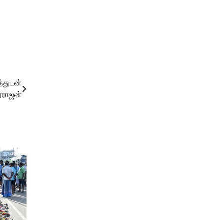
த்துடன்
ரராஜன்