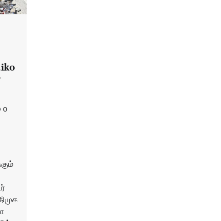
iko
r
0
கும்
ர்
திமுக
ோ