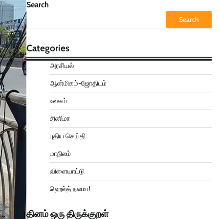
Search
Search
Categories
அரசியல்
ஆன்மிகம்-ஜோதிடம்
உலகம்
சினிமா
புதிய செய்தி
மாநிலம்
விளையாட்டு
ஹெல்த் நலமா!
தினம் ஒரு திருக்குறள்