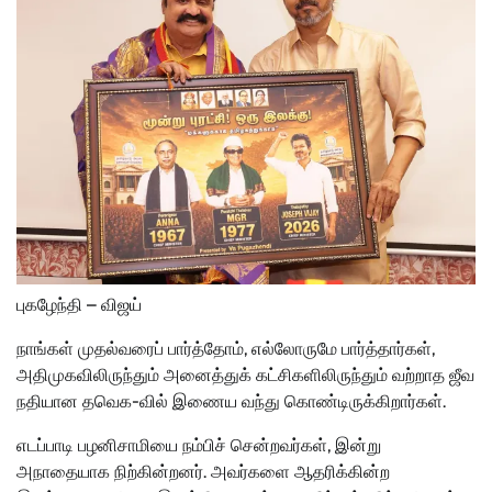
புகழேந்தி – விஜய்
நாங்கள் முதல்வரைப் பார்த்தோம், எல்லோருமே பார்த்தார்கள்,
அதிமுகவிலிருந்தும் அனைத்துக் கட்சிகளிலிருந்தும் வற்றாத ஜீவ
நதியான தவெக-வில் இணைய வந்து கொண்டிருக்கிறார்கள்.
எடப்பாடி பழனிசாமியை நம்பிச் சென்றவர்கள், இன்று
அநாதையாக நிற்கின்றனர். அவர்களை ஆதரிக்கின்ற