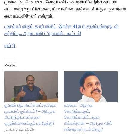
முன்னாள் அமைச்சர் வேலுமணி தலைமையில் இன்னும் பல
சட்டமன்ற உறுப்பினர்கள், நிர்வாகிகள் தவெக-விற்கு வருவார்கள்
என நம்புகிறேன்” என்றார்.
முதல்வர் விஜய் கரூர் விசிட்; இறந்த 41 பேர் குடும்பங்களுடன்
சந்திப்பு… அரசு பணி? பிரமாண்ட கூட்டம்!
நன்றி
Related
ஓபிஎஸ் மீது விமர்சனம்; தவெக
தவெக: `ஆதரவு
முகாமில் ஐக்கியம்? – அதிமுக
கொடுத்தாலும்,
அதிருப்தியாளர்களை
கொடுக்காவிட்டாலும்
ஒருங்கிணைக்கும் புகழேந்தி?
சிக்கல்தான்' – அதிமுக-வில்
January 22, 2026
என்னதான் நடக்கிறது?