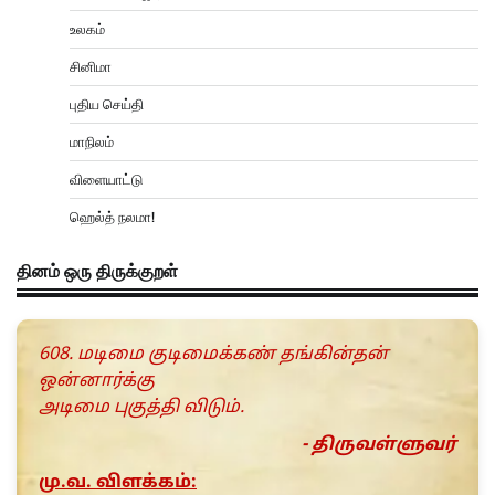
உலகம்
சினிமா
புதிய செய்தி
மாநிலம்
விளையாட்டு
ஹெல்த் நலமா!
தினம் ஒரு திருக்குறள்
608. மடிமை குடிமைக்கண் தங்கின்தன்
ஒன்னார்க்கு
அடிமை புகுத்தி விடும்.
- திருவள்ளுவர்
மு.வ. விளக்கம்: