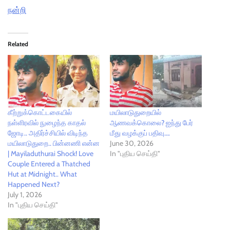
நன்றி
Related
கீற்றுக்கொட்டகையில்
மயிலாடுதுறையில்
நள்ளிரவில் நுழைந்த காதல்
ஆணவக்கொலை? ஐந்து பேர்
ஜோடி.. அதிர்ச்சியில் விடிந்த
மீது வழக்குப் பதிவு….
மயிலாடுதுறை.. பின்னணி என்ன
June 30, 2026
| Mayiladuthurai Shock! Love
In "புதிய செய்தி"
Couple Entered a Thatched
Hut at Midnight.. What
Happened Next?
July 1, 2026
In "புதிய செய்தி"