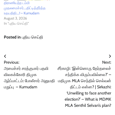
திராணியற்ற டம்மி
முதலமைச்சர்….திட்டித்தீர்த்த
உதயநிதி….! – Kumudam
August 3, 2026
In "புதிய செய்தி"
Posted in
புதிய செய்தி
Post
Previous:
Next:
navigation
அமைச்சர் சரத்குமார் பதவி
சீர்காழி: ‘இன்னொரு தேர்தலைச்
விலகக்கோரி திமுக
சந்திக்க விரும்பவில்லை?’ –
ஆர்ப்பாட்டம்: போலீசார் அனுமதி
மதிமுக MLA செந்தில் செல்வன்
மறுப்பு – Kumudam
திட்டம் என்ன? | Sirkazhi:
‘Unwilling to face another
election?’ – What is MDMK
MLA Senthil Selvan’s plan?