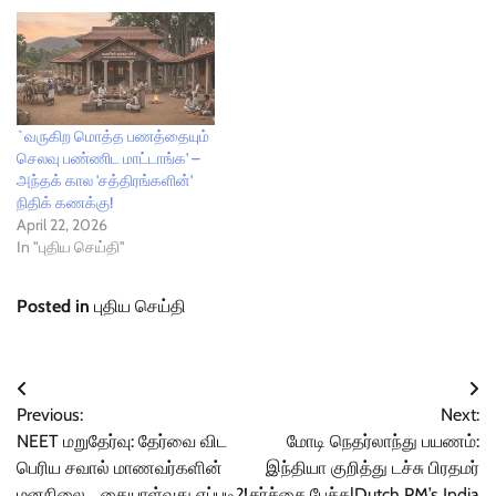
`வருகிற மொத்த பணத்தையும்
செலவு பண்ணிட மாட்டாங்க' –
அந்தக் கால 'சத்திரங்களின்'
நிதிக் கணக்கு!
April 22, 2026
In "புதிய செய்தி"
Posted in
புதிய செய்தி
Post
Previous:
Next:
navigation
NEET மறுதேர்வு: தேர்வை விட
மோடி நெதர்லாந்து பயணம்:
பெரிய சவால் மாணவர்களின்
இந்தியா குறித்து டச்சு பிரதமர்
மனநிலை… கையாள்வது எப்படி?!
சர்ச்சை பேச்சு|Dutch PM’s India