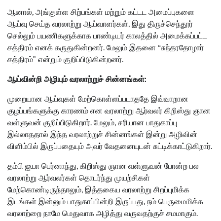
ஆனால், அங்குள்ள சிற்பங்கள் மற்றும் கட்டட அமைப்புகளை
ஆய்வு செய்த வரலாற்று ஆய்வாளர்கள், இது திருச்செந்தூர்
செல்லும் பயணிகளுக்காக பாண்டியர் காலத்தில் அமைக்கப்பட்ட
சத்திரம் எனக் கருதுகின்றனர். மேலும் இதனை “சுந்தரதோழார்
சத்திரம்” என்றும் குறிப்பிடுகின்றனர்.
ஆய்வின்றி அழியும் வரலாற்றுச் சின்னங்கள்:
முறையான ஆய்வுகள் மேற்கொள்ளப்படாததே இவ்வாறான
குழப்பங்களுக்கு காரணம் என வரலாற்று ஆர்வலர் கிறிஸ்து ஞான
வள்ளுவன் குறிப்பிடுகிறார். மேலும், சரியான பாதுகாப்பு
இல்லாததால் இந்த வரலாற்றுச் சின்னங்கள் இன்று அழிவின்
விளிம்பில் இருப்பதையும் அவர் வேதனையுடன் சுட்டிக்காட்டுகிறார்.
தம்பி ஐயா பெர்னாந்து, கிறிஸ்து ஞான வள்ளுவன் போன்ற பல
வரலாற்று ஆர்வலர்கள் தொடர்ந்து முயற்சிகள்
மேற்கொண்டிருந்தாலும், இத்தகைய வரலாற்று சிறப்புமிக்க
இடங்கள் இன்னும் பாதுகாப்பின்றி இருப்பது, நம் பெருமைமிக்க
வரலாற்றை நாமே மெதுவாக அழித்து வருவதற்குச் சமமாகும்.