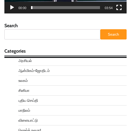
00:00
03:54
Search
Search
Categories
அரசியல்
ஆன்மிகம்-ஜோதிடம்
உலகம்
சினிமா
புதிய செய்தி
மாநிலம்
விளையாட்டு
ஹெல்த் நலமா!