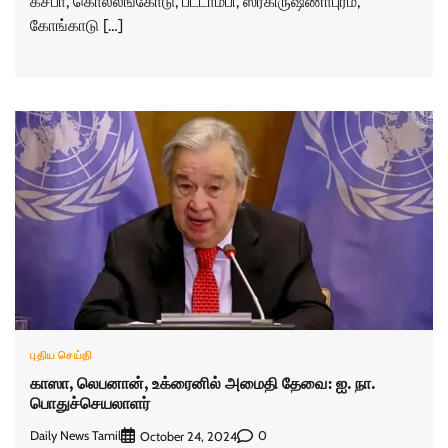
கசபா, கொல்லங்கோடு, ​பட்டாம்பி, ஸ்ரீகிருஷ்ணாபுரம்,
கோங்காடு […]
புதிய செய்தி
காஸா, லெபனான், உக்ரைனில் அமைதி தேவை: ஐ. நா.
பொதுச்செயலாளர்
Daily News Tamil
0
October 24, 2024