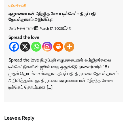
புதிய செய்தி
ஏழுமலையான் ஆர்ஜித சேவா டிக்கெட்: திருப்பதி
தேவஸ்தானம் அறிவிப்பு!
Daily News Tamil
0
March 17, 2025
Spread the love
Spread the love திருப்பதி ஏழுமலையான் ஆர்ஜிதசேவை
டிக்கெட்டுகளின் ஜூன் மாத ஒதுக்கீடு நாளை(மார்ச் 18)
முதல் தொடங்க உள்ளதாக திருப்பதி திருமலை தேவஸ்தானம்
அறிவித்துள்ளது. திருமலை ஏழுமலையான் ஆர்ஜித சேவை
டிக்கெட் தொடா்பான […]
Leave a Reply