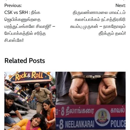
Previous:
Next:
navigation
CSK vs SRH : நீங்க
திருவண்ணாமலை மாவட்டம்
ஜெயிக்கணுங்றதை
கலசப்பாக்கம் நட்சத்திரகிரி
மறந்துட்டீங்களே சிவாஜி!' –
சுயம்பு முருகன் – நாகதோஷம்
சேப்பாக்கத்தில் சரிந்த
தீர்க்கும் தலம்!
சி.எஸ்.கே!
Related Posts