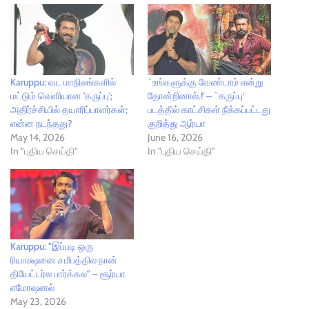
Karuppu: வட மாநிலங்களில்
`உங்களுக்கு வேண்டாம் என்று
மட்டும் வெளியான 'கருப்பு';
தோன்றினால்.!' – `கருப்பு'
அதிர்ச்சியில் தயாரிப்பாளர்கள்;
படத்தில் காட்சிகள் நீக்கப்பட்டது
என்ன நடந்தது?
குறித்து ஆர்யா
May 14, 2026
June 16, 2026
In "புதிய செய்தி"
In "புதிய செய்தி"
Karuppu: "இப்படி ஒரு
ரியாக்ஷனை சமீபத்தில நான்
தியேட்டர்ல பார்க்கல" – சூர்யா
எமோஷனல்
May 23, 2026