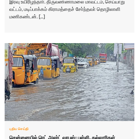
இரவு உயிரிழந்தாா். திருவண்ணாமலை மாவட்டம், செய்யாறு
வட்டம், மடிப்பாக்கம் கிராமத்தைச் சோ்ந்தவா் தொழிலாளி
மணிகண்டன். […]
புதிய செய்தி
சென்னையில் ரெட் அலர்ட் வாபஸ்: பள்ளி, கல்லூரிகள்