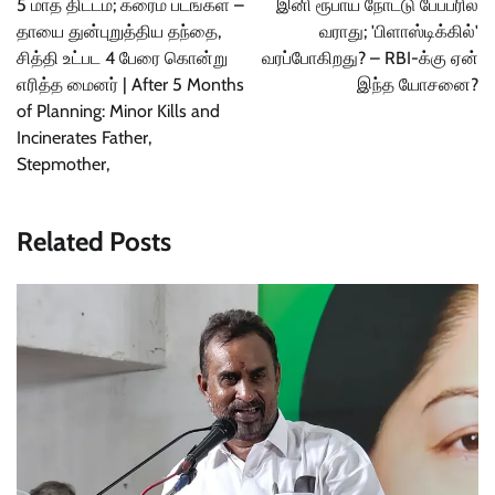
5 மாத திட்டம்; க்ரைம் படங்கள் –
இனி ரூபாய் நோட்டு பேப்பரில்
தாயை துன்புறுத்திய தந்தை,
வராது; 'பிளாஸ்டிக்கில்'
சித்தி உட்பட 4 பேரை கொன்று
வரப்போகிறது? – RBI-க்கு ஏன்
எரித்த மைனர் | After 5 Months
இந்த யோசனை?
of Planning: Minor Kills and
Incinerates Father,
Stepmother,
Related Posts