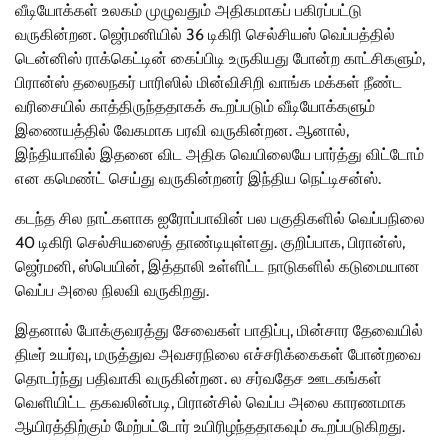
வீடியோக்கள் உலகம் முழுவதும் அதிகமாகப் பகிரப்பட்டு
வருகின்றன. ஜெர்மனியில் 36 டிகிரி செல்சியஸ் வெப்பத்தில்
டென்னிஸ் ராக்கெட்டின் கைப்பிடி உருகியது போன்ற காட்சிகளும்,
பிரான்ஸ் தலைநகர் பாரிஸில் மின்விசிறி வாங்க மக்கள் நீண்ட
வரிசையில் காத்திருந்ததாகக் கூறப்படும் வீடியோக்களும்
இணையத்தில் வேகமாக பரவி வருகின்றன. ஆனால்,
இந்தியாவில் இதனை விட அதிக வெயிலையே பார்த்து விட்டோம்
என கமெண்ட் செய்து வருகின்றனர் இந்திய நெட்டிசன்ஸ்.
கடந்த சில நாட்களாக ஐரோப்பாவின் பல பகுதிகளில் வெப்பநிலை
40 டிகிரி செல்சியஸைத் தாண்டியுள்ளது. குறிப்பாக, பிரான்ஸ்,
ஜெர்மனி, ஸ்பெயின், இத்தாலி உள்ளிட்ட நாடுகளில் கடுமையான
வெப்ப அலை நிலவி வருகிறது.
இதனால் போக்குவரத்து சேவைகள் பாதிப்பு, மின்சார தேவையில்
திடீர் உயர்வு, மருத்துவ அவசரநிலை எச்சரிக்கைகள் போன்றவை
தொடர்ந்து பதிவாகி வருகின்றன. ல சர்வதேச ஊடகங்கள்
வெளியிட்ட தகவலின்படி, பிரான்சில் வெப்ப அலை காரணமாக
ஆயிரத்திற்கும் மேற்பட்டோர் உயிரிழந்ததாகவும் கூறப்படுகிறது.