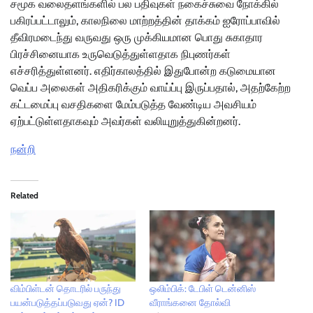
சமூக வலைதளங்களில் பல பதிவுகள் நகைச்சுவை நோக்கில்
பகிரப்பட்டாலும், காலநிலை மாற்றத்தின் தாக்கம் ஐரோப்பாவில்
தீவிரமடைந்து வருவது ஒரு முக்கியமான பொது சுகாதார
பிரச்சினையாக உருவெடுத்துள்ளதாக நிபுணர்கள்
எச்சரித்துள்ளனர். எதிர்காலத்தில் இதுபோன்ற கடுமையான
வெப்ப அலைகள் அதிகரிக்கும் வாய்ப்பு இருப்பதால், அதற்கேற்ற
கட்டமைப்பு வசதிகளை மேம்படுத்த வேண்டிய அவசியம்
ஏற்பட்டுள்ளதாகவும் அவர்கள் வலியுறுத்துகின்றனர்.
நன்றி
Related
விம்பிள்டன் தொடரில் பருந்து
ஒலிம்பிக்: டேபிள் டென்னிஸ்
பயன்படுத்தப்படுவது ஏன்? ID
வீராங்கனை தோல்வி