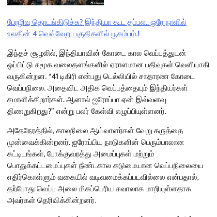
பேரழிவு தொடங்கிடுச்சு? இந்தியா கூட தப்பல.. ஒரே நாளில்
உலகின் 4 வெவ்வேறு பகுதிகளில் பூகம்பம்.!
இந்தச் சூழலில், இந்தியாவின் கோடை கால வெப்பத்துடன்
ஒப்பிட்டு சமூக வலைதளங்களில் ஏராளமான பதிவுகள் வெளியாகி
வருகின்றன. “41 டிகிரி என்பது டெல்லியில் சாதாரண கோடை
வெப்பநிலை. அதைவிட அதிக வெப்பத்தையும் இந்தியர்கள்
சமாளிக்கிறார்கள். ஆனால் ஐரோப்பா ஏன் இவ்வளவு
திணறுகிறது?” என்று பலர் கேள்வி எழுப்பியுள்ளனர்.
அதேநேரத்தில், காலநிலை ஆய்வாளர்கள் வேறு கருத்தை
முன்வைக்கின்றனர். ஐரோப்பிய நாடுகளின் பெரும்பாலான
கட்டிடங்கள், போக்குவரத்து அமைப்புகள் மற்றும்
பொதுக்கட்டமைப்புகள் நீண்டகால கடுமையான வெப்பநிலையை
எதிர்கொள்ளும் வகையில் வடிவமைக்கப்படவில்லை என்பதால்,
தற்போது வெப்ப அலை மிகப்பெரிய சவாலாக மாறியுள்ளதாக
அவர்கள் தெரிவிக்கின்றனர்.