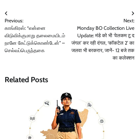
Post
Previous:
Next:
navigation
காங்கிரஸ்: “என்னை
Monday BO Collection Live
விடுவிக்குமாறு தலைமையிடம்
Update: मंडे को भी ‘वेलकम टू द
நானே கேட்டுக்கொண்டேன்" –
जंगल’ कर रही दंगल, ‘कॉकटेल 2’ का
செல்வப்பெருந்தகை
जलवा भी बरकरार, जानें- 12 बजे तक
का कलेक्शन
Related Posts