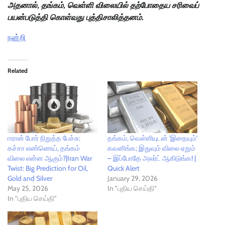
அதனால், தங்கம், வெள்ளி விலையில் தற்போதைய சரிவைப்
பயன்படுத்தி கொள்வது புத்திசாலித்தனம்.
நன்றி
Related
ஈரான் போர் நிறுத்த பேச்சு:
தங்கம், வெள்ளியுடன் 'இதையும்'
கச்சா எண்ணெய், தங்கம்
கவனிங்க; இதுவும் விலை ஏறும்
விலை என்ன ஆகும்?|Iran War
– இப்போதே அலர்ட் ஆகிடுங்க! |
Twist: Big Prediction for Oil,
Quick Alert
Gold and Silver
January 29, 2026
May 25, 2026
In "புதிய செய்தி"
In "புதிய செய்தி"