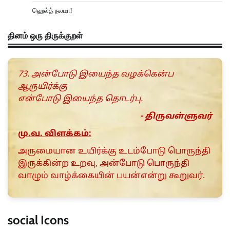
ஹெல்த் நலமா!
தினம் ஒரு திருக்குறள்
73. அன்போடு இயைந்த வழக்கென்ப
ஆருயிர்க்கு
என்போடு இயைந்த தொடர்பு.
- திருவள்ளுவர்
மு.வ. விளக்கம்:
அருமையான உயிர்க்கு உடம்போடு பொருந்தி
இருக்கின்ற உறவு, அன்போடு பொருந்தி
வாழும் வாழ்க்கையின் பயன்என்று கூறுவர்.
social Icons