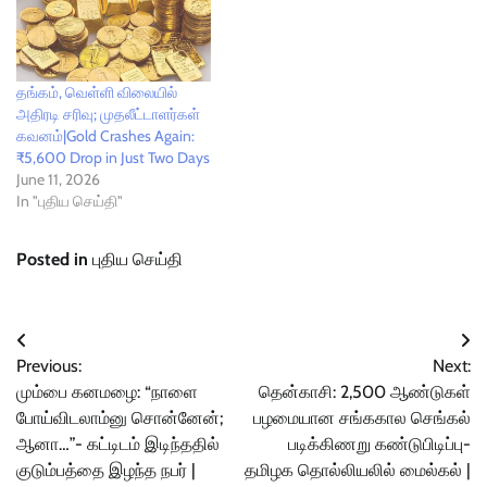
தங்கம், வெள்ளி விலையில்
அதிரடி சரிவு; முதலீட்டாளர்கள்
கவனம்|Gold Crashes Again:
₹5,600 Drop in Just Two Days
June 11, 2026
In "புதிய செய்தி"
Posted in
புதிய செய்தி
Post
Previous:
Next:
navigation
மும்பை கனமழை: “நாளை
தென்காசி: 2,500 ஆண்டுகள்
போய்விடலாம்னு சொன்னேன்;
பழமையான சங்ககால செங்கல்
ஆனா…”- கட்டிடம் இடிந்ததில்
படிக்கிணறு கண்டுபிடிப்பு-
குடும்பத்தை இழந்த நபர் |
தமிழக தொல்லியலில் மைல்கல் |