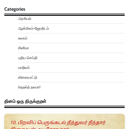
Categories
அரசியல்
ஆன்மிகம்-ஜோதிடம்
உலகம்
சினிமா
புதிய செய்தி
மாநிலம்
விளையாட்டு
ஹெல்த் நலமா!
தினம் ஒரு திருக்குறள்
10. பிறவிப் பெருங்கடல் நீந்துவர் நீந்தார்