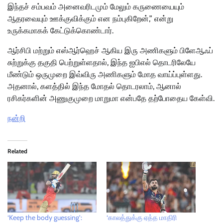
இந்தச் சம்பவம் அனைவரிடமும் மேலும் கருணையையும்
ஆதரவையும் ஊக்குவிக்கும் என நம்புகிறேன்,” என்று
உருக்கமாகக் கேட்டுக்கொண்டார்.
ஆர்சிபி மற்றும் எஸ்ஆர்ஹெச் ஆகிய இரு அணிகளும் பிளேஆஃப்
சுற்றுக்கு தகுதி பெற்றுள்ளதால், இந்த ஐபிஎல் தொடரிலேயே
மீண்டும் ஒருமுறை இவ்விரு அணிகளும் மோத வாய்ப்புள்ளது.
அதனால், களத்தில் இந்த மோதல் தொடரலாம், ஆனால்
ரசிகர்களின் அணுகுமுறை மாறுமா என்பதே தற்போதைய கேள்வி.
நன்றி
Related
‘Keep the body guessing’:
‘காலத்துக்கு ஏத்த மாதிரி