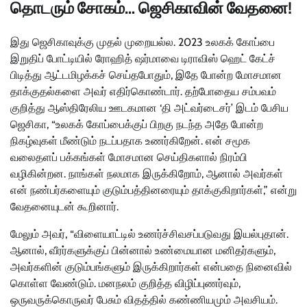
தொடரும் சோகம்… ஜெசிகாவின் வேதனை!
இது ஜெசிகாவுக்கு முதல் முறையல்ல. 2023 உலகக் கோப்பை
இறுதிப் போட்டியில் ரோஹித் ஷர்மாவை டிராவிஸ் ஹெட் கேட்ச்
பிடித்து ஆட்டமிழக்கச் செய்தபோதும், இதே போன்ற மோசமான
தாக்குதல்களை அவர் எதிர்கொண்டார். தற்போதைய சம்பவம்
குறித்து ஆஸ்திரேலிய ஊடகமான ‘தி அட்வர்டைசர்’ இடம் பேசிய
ஜெசிகா, “உலகக் கோப்பைக்குப் பிறகு நடந்த அதே போன்ற
நிகழ்வுகள் மீண்டும் நடப்பதாக உணர்கிறேன். என் சமூக
வலைதளப் பக்கங்கள் மோசமான செய்திகளால் நிரம்பி
வழிகின்றன. நாங்கள் நலமாக இருக்கிறோம், ஆனால் அவர்கள்
என் நண்பர்களையும் குடும்பத்தினரையும் தாக்குகிறார்கள்,” என்று
வேதனையுடன் கூறினார்.
மேலும் அவர், “விளையாட்டில் உணர்ச்சிவசப்படுவது இயல்புதான்.
ஆனால், வீரர்களுக்குப் பின்னால் உண்மையான மனிதர்களும்,
அவர்களின் குடும்பங்களும் இருக்கிறார்கள் என்பதை நினைவில்
கொள்ள வேண்டும். மனநலம் குறித்த விழிப்புணர்வும்,
ஒருவருக்கொருவர் பேசும் விதத்தில் கண்ணியமும் அவசியம்.