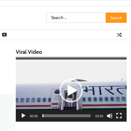
Search
for:
Viral Video
Video
Player
00:00
03:54