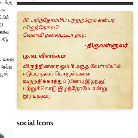
டைக்கு
க்க
ியில்
88. பரிந்தோம்பிப் பற்றற்றேம் என்பர்
தி
விருந்தோம்பி
ைக்க
வேள்வி தலைப்படா தார்.
கீழ்
- திருவள்ளுவர்
மு.வ. விளக்கம்:
ல் வலது
நேற்று
விருந்தினரை ஓம்பி அந்த வேள்வியில்
பூன்,
ஈடுபடாதவர் பொருள்களை
வருந்திக்காத்துப் (பின்பு இழந்து)
பற்றுக்கொடு இழந்தோமே என்று
இரங்குவர்.
social Icons