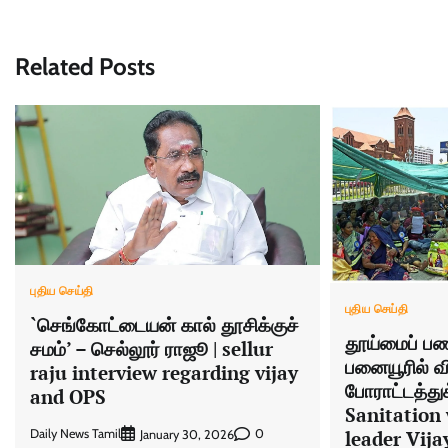
Related Posts
புதிய செய்தி
புதிய செய்தி
`செங்கோட்டையன் கால் தூசிக்குச்
தூய்மைப் பண
சமம்’ – செல்லூர் ராஜூ | sellur
பனையூரில் விஜ
raju interview regarding vijay
போராட்டத்து
and OPS
Sanitation
leader Vija
Daily News Tamil
0
January 30, 2026