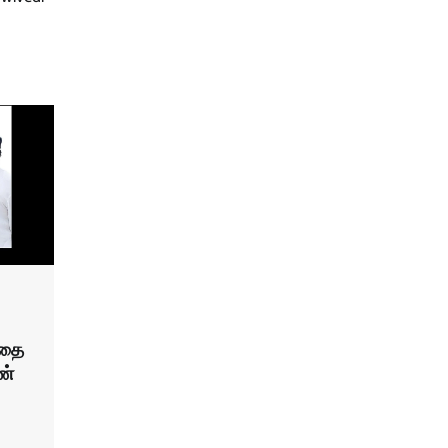
்தை
ண்