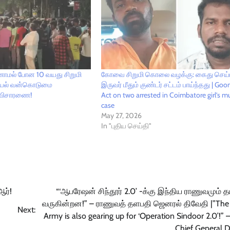
மல் போன 10 வயது சிறுமி
கோவை சிறுமி கொலை வழக்கு: கைது செய்ய
ாலியல் வன்கொடுமை
இருவர் மீதும் குண்டர் சட்டம் பாய்ந்தது | Go
 விசாரணை!
Act on two arrested in Coimbatore girl’s m
case
May 27, 2026
In "புதிய செய்தி"
ஆர்!
“‘ஆபரேஷன் சிந்தூர் 2.0’ -க்கு இந்திய ராணுவமும் 
வருகின்றன!” – ராணுவத் தளபதி ஜெனரல் திவேதி |”The 
Next:
Army is also gearing up for ‘Operation Sindoor 2.0’!”
Chief General 