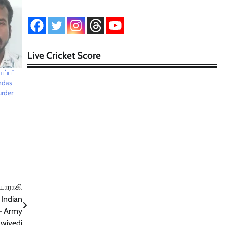
Live Cricket Score
ப்பட்ட
ondas
urder
தயாராகி
Indian
 — Army
Dwivedi