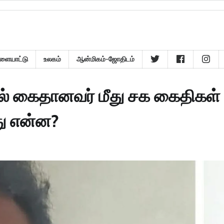
ளையாட்டு
உலகம்
ஆன்மிகம்-ஜோதிடம்
் கைதானவர் மீது சக கைதிகள்
து என்ன?