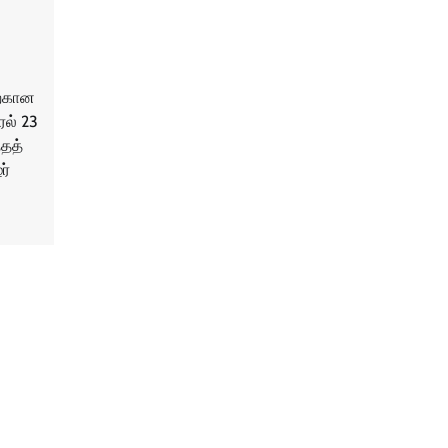
ற்கான
ரல் 23
்தத்
ர்