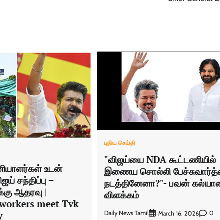
புதிய செய்தி
"விஜய்யை NDA கூட்டணியில்
ியாளர்கள் உடன்
இணைய சொல்லி பேச்சுவார்த
ய் சந்திப்பு –
நடத்தினேனா?"- பவன் கல்யா
க்கு ஆதரவு |
விளக்கம்
 workers meet Tvk
y
Daily News Tamil
0
March 16, 2026