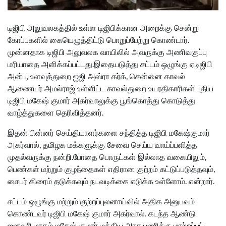
டிஜிபி அலுவலகத்தில் உள்ள டிஜிபிக்கான அறைக்கு சென்று
கோப்புகளில் கையெழுத்திட்டு பொறுப்பேற்று கொண்டார்.
முன்னதாக டிஜிபி அலுவலக வாயிலில் அவருக்கு அணிவகுப்பு
மரியாதை அளிக்கப்பட்டது.
இதையடுத்து சட்டம் ஒழுங்கு ஏடிஜிபி
அன்பு, உளவுத்துறை ஐஜி அஸ்ரா கர்க், சென்னை காவல்
ஆணையர் அமல்ராஜ் உள்ளிட்ட காவல்துறை உயரதிகாரிகள் புதிய
டிஜிபி மகேஷ் குமார் அகர்வாலுக்கு பூங்கொத்து கொடுத்து
வாழ்த்துகளை தெரிவித்தனர்.
இதன் பின்னர் செய்தியாளர்களை சந்தித்த டிஜிபி மகேஷ்குமார்
அகர்வால்,
தமிழக மக்களுக்கு சேவை செய்ய வாய்ப்பளித்த
முதல்வருக்கு நன்றி.போதை பொருட்கள் இல்லாத வகையிலும்,
பெண்கள் மற்றும் குழந்தைகள் எதிரான குற்றம் கட்டுப்படுத்தவும்,
சைபர் கிரைம் தடுக்கவும் நடவடிக்கை எடுக்க உள்ளோம். என்றார்.
சட்டம் ஒழுங்கு மற்றும் குற்றப்புலனாய்வில் அதிக அனுபவம்
கொண்டவர் டிஜிபி மகேஷ் குமார் அகர்வால். கடந்த ஆண்டு
ஜனவரி மாதம் மகேஷ் குமார் மத்திய அரசு பணிக்கு மாற்றப்பட்ட