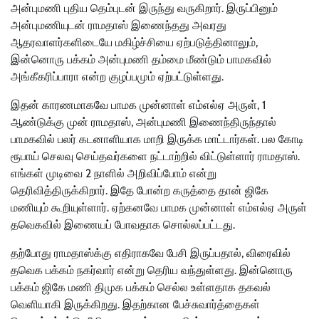
அன்புமணி புதிய தெம்புடன் இருந்து வருகிறார். இருப்பினும்
அன்புமணியுடன் ராமதாஸ் இணைந்தது அவரது
ஆதரவாளர்களிடையே மகிழ்ச்சியை ஏற்படுத்தினாலும்,
இன்னொரு பக்கம் அன்புமணி தம்மை மீண்டும் பாமகவில்
அங்கீகரிப்பாரா என்ற குழப்பமும் ஏற்பட்டுள்ளது.
இதன் காரணமாகவே பாமக முன்னாள் எம்எல்ஏ அருள், 1
ஆண்டுக்கு முன் ராமதாஸ், அன்புமணி இணைந்திருந்தால்
பாமகவில் பலர் கடனாளியாக மாறி இருக்க மாட்டார்கள். பல கோடி
ரூபாய் செலவு செய்தவர்களை நட்டாற்றில் விட்டுள்ளார் ராமதாஸ்.
எங்கள் முடிவை 2 நாளில் அறிவிப்போம் என்று
தெரிவித்திருக்கிறார். இதே போன்ற கருத்தை தான் ஜிகே
மணியும் கூறியுள்ளார். ஏற்கனவே பாமக முன்னாள் எம்எல்ஏ அருள்
தவெகவில் இணையப் போவதாக சொல்லப்பட்டது.
தற்போது ராமதாஸ்க்கு எதிராகவே பேசி இருப்பதால், விரைவில்
தவெக பக்கம் நகர்வார் என்று தெரிய வந்துள்ளது. இன்னொரு
பக்கம் ஜிகே மணி திமுக பக்கம் செல்ல உள்ளதாக தகவல்
வெளியாகி இருக்கிறது. இதற்கான பேச்சுவார்த்தைகள்