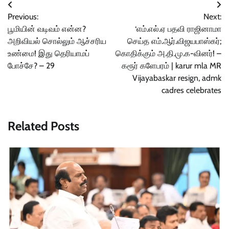
Post
Previous:
Next:
navigation
பூமியின் வடிவம் என்ன?
‘எம்.எல்.ஏ பதவி ராஜினாமா
அறிவியல் சொல்லும் ஆச்சரிய
செய்த எம்.ஆர்.விஜயபாஸ்கர்;
உண்மை! இது தெரியாமப்
கொதிக்கும் அ.தி.மு.க-வினர்! –
போச்சே? – 29
கரூர் களேபரம் | karur mla MR
Vijayabaskar resign, admk
cadres celebrates
Related Posts