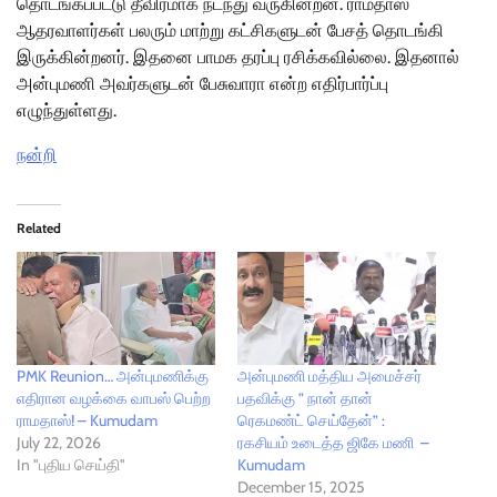
தொடங்கப்பட்டு தீவிரமாக நடந்து வருகின்றன. ராமதாஸ்
ஆதரவாளர்கள் பலரும் மாற்று கட்சிகளுடன் பேசத் தொடங்கி
இருக்கின்றனர். இதனை பாமக தரப்பு ரசிக்கவில்லை. இதனால்
அன்புமணி அவர்களுடன் பேசுவாரா என்ற எதிர்பார்ப்பு
எழுந்துள்ளது.
நன்றி
Related
PMK Reunion… அன்புமணிக்கு
அன்புமணி மத்திய அமைச்சர்
எதிரான வழக்கை வாபஸ் பெற்ற
பதவிக்கு ” நான் தான்
ராமதாஸ்! – Kumudam
ரெகமண்ட் செய்தேன்” :
July 22, 2026
ரகசியம் உடைத்த ஜிகே மணி –
In "புதிய செய்தி"
Kumudam
December 15, 2025