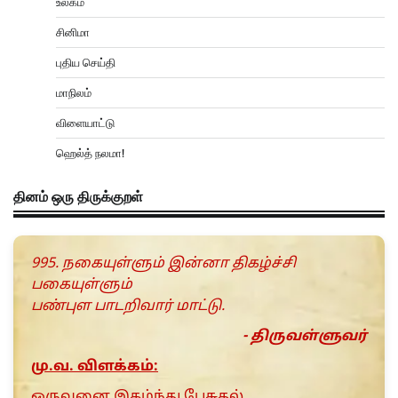
உலகம்
சினிமா
புதிய செய்தி
மாநிலம்
விளையாட்டு
ஹெல்த் நலமா!
தினம் ஒரு திருக்குறள்
995. நகையுள்ளும் இன்னா திகழ்ச்சி
பகையுள்ளும்
பண்புள பாடறிவார் மாட்டு.
- திருவள்ளுவர்
மு.வ. விளக்கம்:
ஒருவனை இகழ்ந்து பேசுதல்