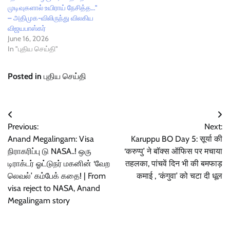
முடிவுகளால் உயிராய் நேசித்த…"
– அதிமுக-விலிருந்து விலகிய
விஜயபாஸ்கர்
June 16, 2026
In "புதிய செய்தி"
Posted in
புதிய செய்தி
Post
Previous:
Next:
navigation
Anand Megalingam: Visa
Karuppu BO Day 5: सूर्या की
நிராகரிப்பு டு NASA..! ஒரு
‘करुप्पु’ ने बॉक्स ऑफिस पर मचाया
டிராக்டர் ஓட்டுநர் மகனின் ‘வேற
तहलका, पांचवें दिन भी की बमफाड़
லெவல்’ கம்பேக் கதை! | From
कमाई , ‘कंगुवा’ को चटा दी धूल
visa reject to NASA, Anand
Megalingam story