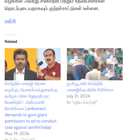
வழக்கில் அவரது சகோதரர் மற்றும் உதவியாளர்கள்
தொடர்புடையதாகவும் குற்றச்சாட்டுகள் உள்ளன.
நன்றி
Related
செந்தில் பாலாஜி மீதான
ஐ.சி.யூ.வில் செந்தில்
வழக்கு; அமலாக்கத்துறைக்கு
பாலாஜிக்கு தீவிர சிகிச்சை
தமிழக அரசு அனுமதி தர
July 21, 2024
வேண்டும்’- அன்புமணி
In "புதிய செய்தி"
கோரிக்கை | anbumani
demands tn govt grant
permission to ed to conduct
case against senthil balaji
May 19, 2026
In "புதிய செய்தி"